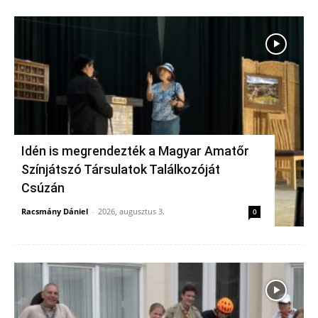
Idén is megrendezték a Magyar Amatőr
Színjátszó Társulatok Találkozóját
Csúzán
Racsmány Dániel
-
2026, augusztus 3.
0