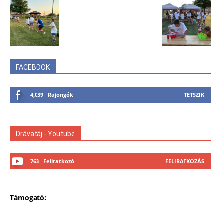
FACEBOOK
4,039
Rajongók
TETSZIK
Drávatáj - Youtube
763
Feliratkozó
FELIRATKOZÁS
Támogató: