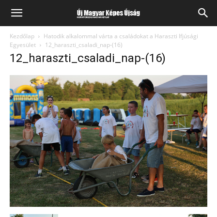
Kezdőlap
Hatodik alkalommal várta a családokat a Haraszti Ifjúsági
Egyesület
12_haraszti_csaladi_nap-(16)
12_haraszti_csaladi_nap-(16)