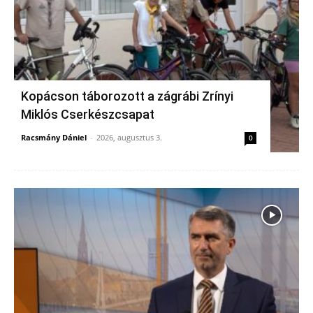
Kopácson táborozott a zágrábi Zrínyi
Miklós Cserkészcsapat
Racsmány Dániel
-
2026, augusztus 3.
0