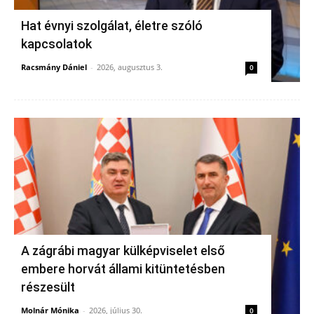
Hat évnyi szolgálat, életre szóló
kapcsolatok
Racsmány Dániel
-
2026, augusztus 3.
0
A zágrábi magyar külképviselet első
embere horvát állami kitüntetésben
részesült
Molnár Mónika
-
2026, július 30.
0