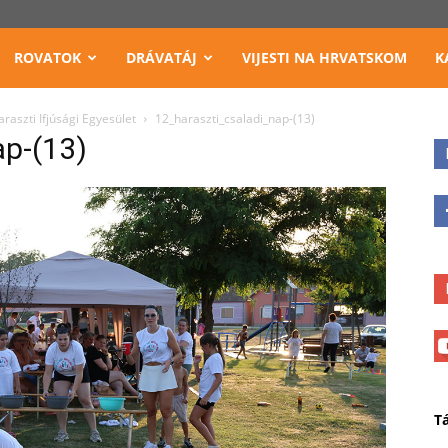
ROVATOK
DRÁVATÁJ
VIJESTI NA HRVATSKOM
K
raszti Ifjúsági Egyesület
12_haraszti_csaladi_nap-(13)
ap-(13)
T