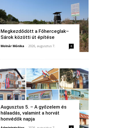
Megkezdődött a Főherceglak–
Sárok közötti út építése
Molnár Mónika
-
2026, augusztus 7.
0
Augusztus 5. – A győzelem és
hálaadás, valamint a horvát
honvédők napja
Adminisztrátor
-
2026, augusztus 7.
0