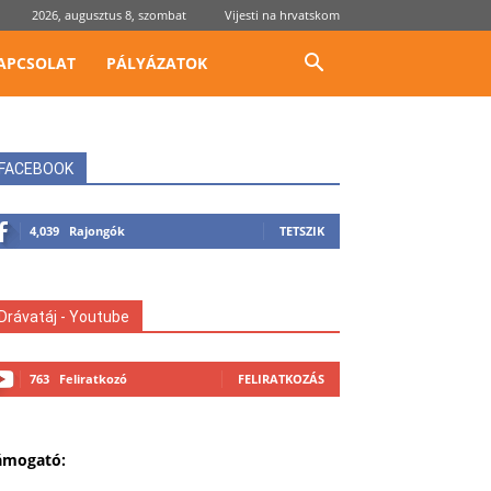
2026, augusztus 8, szombat
Vijesti na hrvatskom
APCSOLAT
PÁLYÁZATOK
FACEBOOK
4,039
Rajongók
TETSZIK
Drávatáj - Youtube
763
Feliratkozó
FELIRATKOZÁS
ámogató: