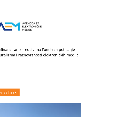
financirano sredstvima Fonda za poticanje
uralizma i raznovrsnosti elektroničkih medija.
Friss hírek