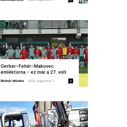
Gerber–Fehér–Makovec
emléktorna – ez már a 27. volt
Molnár Mónika
-
2026, augusztus 7.
0