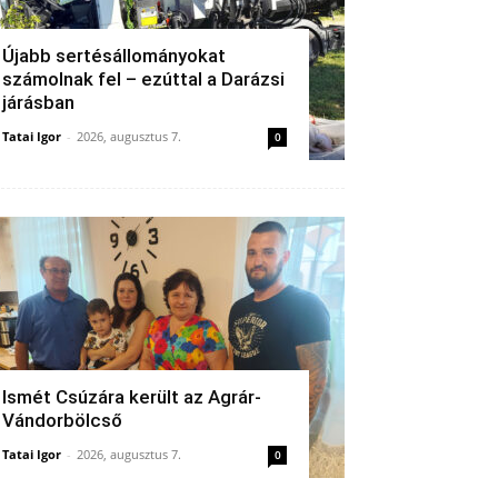
Újabb sertésállományokat
számolnak fel – ezúttal a Darázsi
járásban
Tatai Igor
-
2026, augusztus 7.
0
Ismét Csúzára került az Agrár-
Vándorbölcső
Tatai Igor
-
2026, augusztus 7.
0