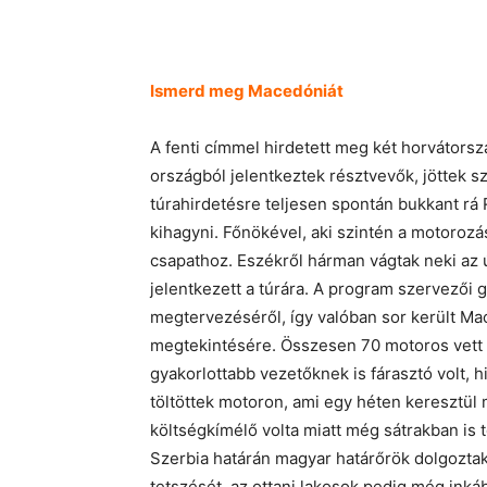
Ismerd meg Macedóniát
A fenti címmel hirdetett meg két horvátors
országból jelentkeztek résztvevők, jöttek s
túrahirdetésre teljesen spontán bukkant rá 
kihagyni. Főnökével, aki szintén a motoroz
csapathoz. Eszékről hárman vágtak neki az 
jelentkezett a túrára. A program szervezői
megtervezéséről, így valóban sor került M
megtekintésére. Összesen 70 motoros vett 
gyakorlottabb vezetőknek is fárasztó volt, h
töltöttek motoron, ami egy héten keresztül 
költségkímélő volta miatt még sátrakban is
Szerbia határán magyar határőrök dolgozta
tetszését, az ottani lakosok pedig még ink