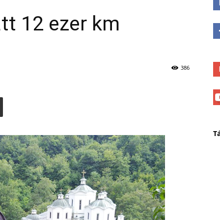
tt 12 ezer km
386
T