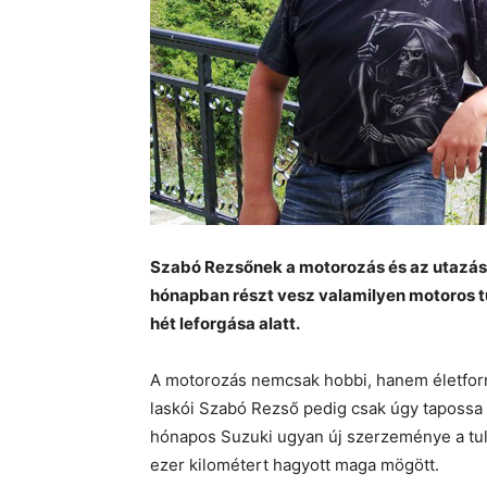
Szabó Rezsőnek a motorozás és az utazás 
hónapban részt vesz valamilyen motoros 
hét leforgása alatt.
A motorozás nemcsak hobbi, hanem életfor
laskói Szabó Rezső pedig csak úgy tapossa 
hónapos Suzuki ugyan új szerzeménye a tula
ezer kilométert hagyott maga mögött.