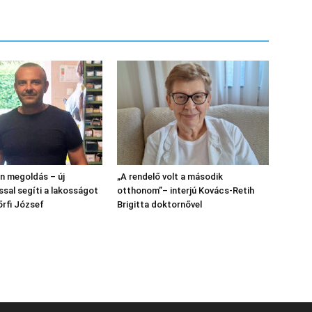
n megoldás – új
„A rendelő volt a második
ssal segíti a lakosságot
otthonom”– interjú Kovács-Retih
őrfi József
Brigitta doktornővel