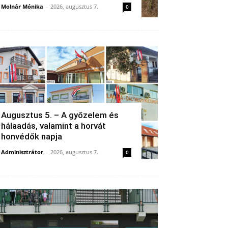
Molnár Mónika
-
2026, augusztus 7.
0
Augusztus 5. – A győzelem és
hálaadás, valamint a horvát
honvédők napja
Adminisztrátor
-
2026, augusztus 7.
0