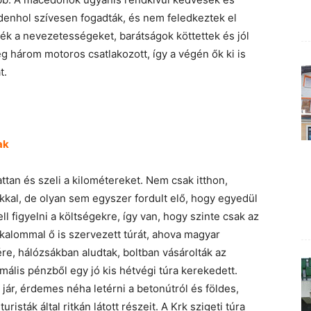
enhol szívesen fogadták, és nem feledkeztek el
k a nevezetességeket, barátságok köttettek és jól
 három motoros csatlakozott, így a végén ők ki is
t.
ak
ttan és szeli a kilométereket. Nem csak itthon,
okkal, de olyan sem egyszer fordult elő, hogy egyedül
ll figyelni a költségekre, így van, hogy szinte csak az
kalommal ő is szervezett túrát, ahova magyar
re, hálózsákban aludtak, boltban vásárolták az
imális pénzből egy jó kis hétvégi túra kerekedett.
 jár, érdemes néha letérni a betonútról és földes,
isták által ritkán látott részeit. A Krk szigeti túra