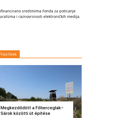
financirano sredstvima Fonda za poticanje
uralizma i raznovrsnosti elektroničkih medija.
Friss hírek
Megkezdődött a Főherceglak–
Sárok közötti út építése