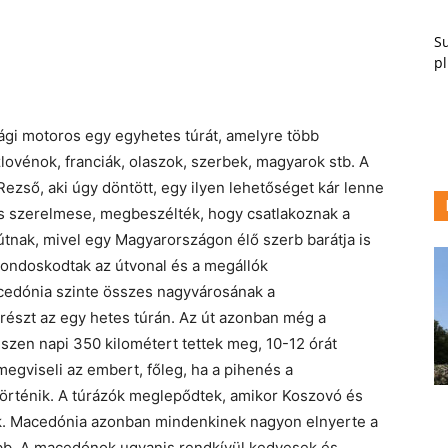
Su
pl
zági motoros egy egyhetes túrát, amelyre több
zlovénok, franciák, olaszok, szerbek, magyarok stb. A
Rezső, aki úgy döntött, egy ilyen lehetőséget kár lenne
ás szerelmese, megbeszélték, hogy csatlakoznak a
útnak, mivel egy Magyarországon élő szerb barátja is
 gondoskodtak az útvonal és a megállók
acedónia szinte összes nagyvárosának a
részt az egy hetes túrán. Az út azonban még a
iszen napi 350 kilométert tettek meg, 10-12 órát
megviseli az embert, főleg, ha a pihenés a
 történik. A túrázók meglepődtek, amikor Koszovó és
k. Macedónia azonban mindenkinek nagyon elnyerte a
ább. A macedónok ugyanis rendkívül kedvesek és