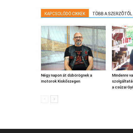
KAPCSOLÓDÓ CIKKEK
TÖBB A SZERZŐTŐL
Négy napon át dübörögnek a
Mindenre va
motorok Kiskőszegen
szolgáltatá
a csúzai Gy