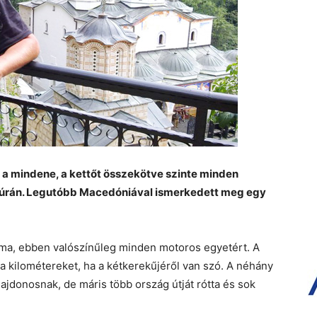
a mindene, a kettőt összekötve szinte minden
túrán. Legutóbb Macedóniával ismerkedett meg egy
ma, ebben valószínűleg minden motoros egyetért. A
a kilométereket, ha a kétkerekűjéről van szó. A néhány
jdonosnak, de máris több ország útját rótta és sok