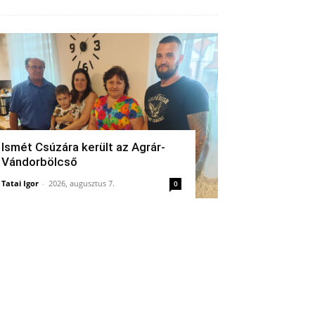
Ismét Csúzára került az Agrár-
Vándorbölcső
Tatai Igor
-
2026, augusztus 7.
0