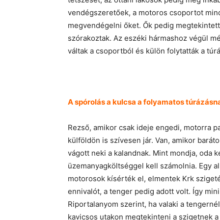
vendégszeretőek, a motoros csoportot mind
megvendégelni őket. Ők pedig megtekintetté
szórakoztak. Az eszéki hármashoz végül még
váltak a csoportból és külön folytatták a túrá
A spórolás a kulcsa a folyamatos túrázásn
Rezső, amikor csak ideje engedi, motorra pa
külföldön is szívesen jár. Van, amikor barát
vágott neki a kalandnak. Mint mondja, oda ke
üzemanyagköltséggel kell számolnia. Egy al
motorosok kísérték el, elmentek Krk szigeté
ennivalót, a tenger pedig adott volt. Így min
Riportalanyom szerint, ha valaki a tengernél
kavicsos utakon megtekinteni a szigetnek a tur