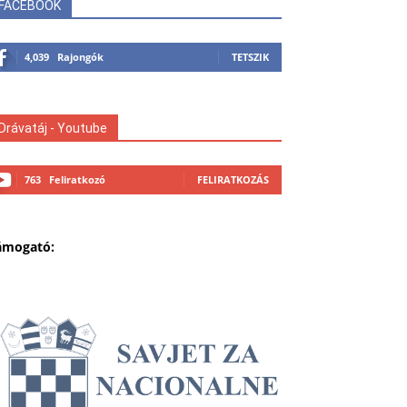
FACEBOOK
4,039
Rajongók
TETSZIK
Drávatáj - Youtube
763
Feliratkozó
FELIRATKOZÁS
ámogató: