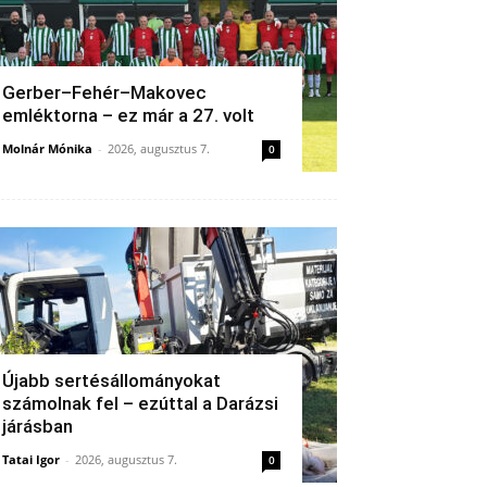
Gerber–Fehér–Makovec
emléktorna – ez már a 27. volt
Molnár Mónika
-
2026, augusztus 7.
0
Újabb sertésállományokat
számolnak fel – ezúttal a Darázsi
járásban
Tatai Igor
-
2026, augusztus 7.
0