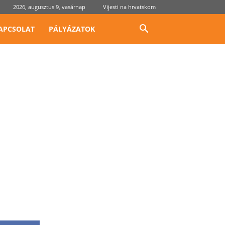
2026, augusztus 9, vasárnap
Vijesti na hrvatskom
APCSOLAT
PÁLYÁZATOK