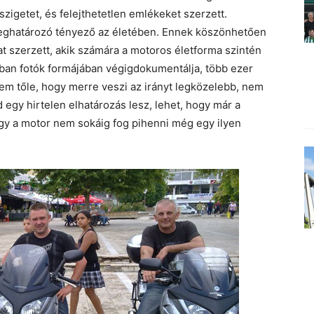
 szigetet, és felejthetetlen emlékeket szerzett.
meghatározó tényező az életében. Ennek köszönhetően
t szerzett, akik számára a motoros életforma szintén
alában fotók formájában végigdokumentálja, több ezer
tem tőle, hogy merre veszi az irányt legközelebb, nem
d egy hirtelen elhatározás lesz, lehet, hogy már a
gy a motor nem sokáig fog pihenni még egy ilyen