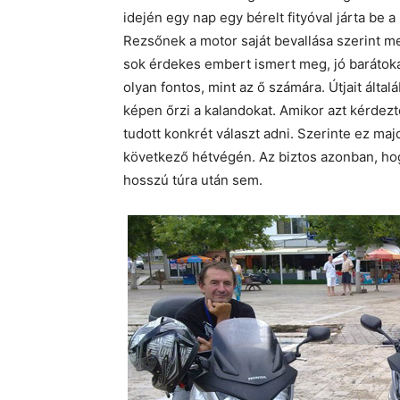
idején egy nap egy bérelt fityóval járta be a
Rezsőnek a motor saját bevallása szerint 
sok érdekes embert ismert meg, jó barátoka
olyan fontos, mint az ő számára. Útjait ált
képen őrzi a kalandokat. Amikor azt kérdez
tudott konkrét választ adni. Szerinte ez maj
következő hétvégén. Az biztos azonban, ho
hosszú túra után sem.