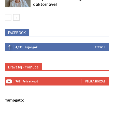
doktornővel
FACEBOOK
4,039
Rajongók
TETSZIK
Drávatáj - Youtube
763
Feliratkozó
FELIRATKOZÁS
Támogató: