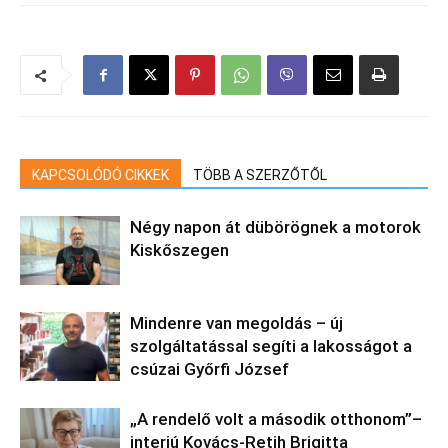
KAPCSOLÓDÓ CIKKEK
TÖBB A SZERZŐTŐL
Négy napon át dübörögnek a motorok
Kiskőszegen
Mindenre van megoldás – új
szolgáltatással segíti a lakosságot a
csúzai Győrfi József
„A rendelő volt a második otthonom”–
interjú Kovács-Retih Brigitta