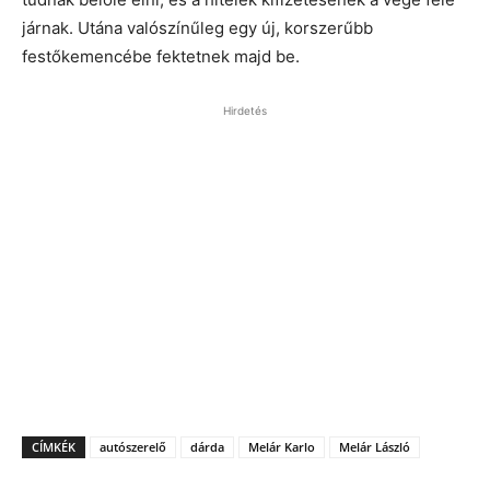
járnak. Utána valószínűleg egy új, korszerűbb
festőkemencébe fektetnek majd be.
Hirdetés
CÍMKÉK
autószerelő
dárda
Melár Karlo
Melár László