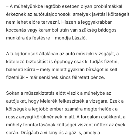
– A műhelyünkbe legtöbb esetben olyan problémákkal
érkeznek az autótulajdonosok, amelyek javítási költségeit
nem lehet előre tervezni. Hiszen a leggyakrabban
koccanás vagy karambol után van szükség bádogos
munkára és festésre – mondja László.
A tulajdonosok általában az autó műszaki vizsgáját, a
kötelező biztosítást is épphogy csak ki tudják fizetni,
baleseti kárra – mely mellett gyakran bírságot is kell
fizetniük – már senkinek sincs félretett pénze.
Sokan a műszakiztatás előtt viszik a műhelybe az
autójukat, hogy Melarék felkészítsék a vizsgára. Ezek a
költségek a legtöbb ember számára megterhelőek a
rossz anyagi körülmények miatt. A forgalom csökkent, a
műhely fenntartásának költségei viszont nőttek az évek
során. Drágább a villany és a gáz is, amely a