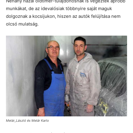
Néhány hazai oldtimer-tulajdonosnak is végeztek apróbb
munkákat, de az idevalósiak többnyire saját maguk
dolgoznak a kocsijukon, hiszen az autók felújítása nem
olcsó mulatság.
Melár_László és Melár Karlo