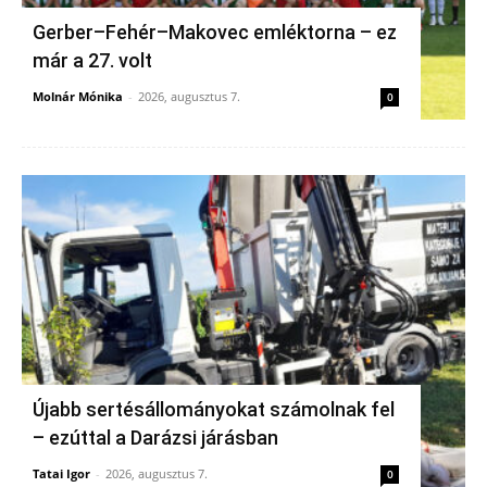
Gerber–Fehér–Makovec emléktorna – ez
már a 27. volt
Molnár Mónika
-
2026, augusztus 7.
0
Újabb sertésállományokat számolnak fel
– ezúttal a Darázsi járásban
Tatai Igor
-
2026, augusztus 7.
0