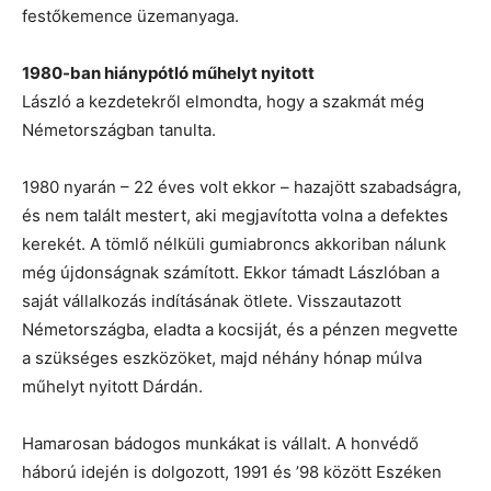
festőkemence üzemanyaga.
1980-ban hiánypótló műhelyt nyitott
László a kezdetekről elmondta, hogy a szakmát még
Németországban tanulta.
1980 nyarán – 22 éves volt ekkor – hazajött szabadságra,
és nem talált mestert, aki megjavította volna a defektes
kerekét. A tömlő nélküli gumiabroncs akkoriban nálunk
még újdonságnak számított. Ekkor támadt Lászlóban a
saját vállalkozás indításának ötlete. Visszautazott
Németországba, eladta a kocsiját, és a pénzen megvette
a szükséges eszközöket, majd néhány hónap múlva
műhelyt nyitott Dárdán.
Hamarosan bádogos munkákat is vállalt. A honvédő
háború idején is dolgozott, 1991 és ’98 között Eszéken