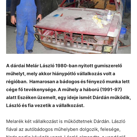
A dárdai Melár László 1980-ban nyitott gumiszerelő
műhelyt, mely akkor hiánypótló vállalkozás volt a
régióban. Hamarosan a bádogos és fényező munka lett
cége fő tevékenysége. A műhely a háború (1991-97)
alatt Eszéken üzemelt, egy ideje ismét Dárdán működik,
László és fia vezetik a vállalkozást.
Melarék két vállalkozást is működtetnek Dárdán. László
fiával az autóbádogos műhelyben dolgozik, felesége,