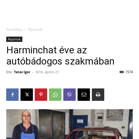
Kezdőlap
Riportok
Riportok
Harminchat éve az
autóbádogos szakmában
Írta:
Tatai Igor
-
2016, április 21.
1574