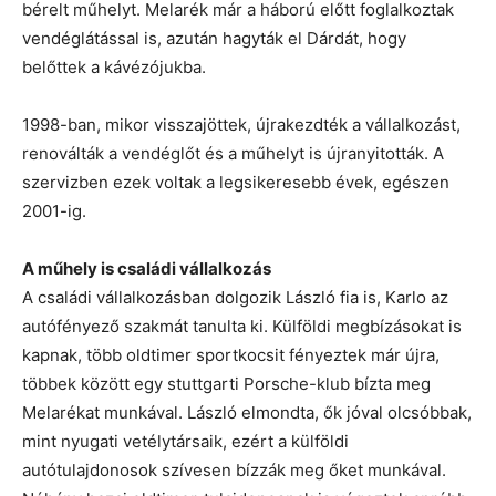
bérelt műhelyt. Melarék már a háború előtt foglalkoztak
vendéglátással is, azután hagyták el Dárdát, hogy
belőttek a kávézójukba.
1998-ban, mikor visszajöttek, újrakezdték a vállalkozást,
renoválták a vendéglőt és a műhelyt is újranyitották. A
szervizben ezek voltak a legsikeresebb évek, egészen
2001-ig.
A műhely is családi vállalkozás
A családi vállalkozásban dolgozik László fia is, Karlo az
autófényező szakmát tanulta ki. Külföldi megbízásokat is
kapnak, több oldtimer sportkocsit fényeztek már újra,
többek között egy stuttgarti Porsche-klub bízta meg
Melarékat munkával. László elmondta, ők jóval olcsóbbak,
mint nyugati vetélytársaik, ezért a külföldi
autótulajdonosok szívesen bízzák meg őket munkával.