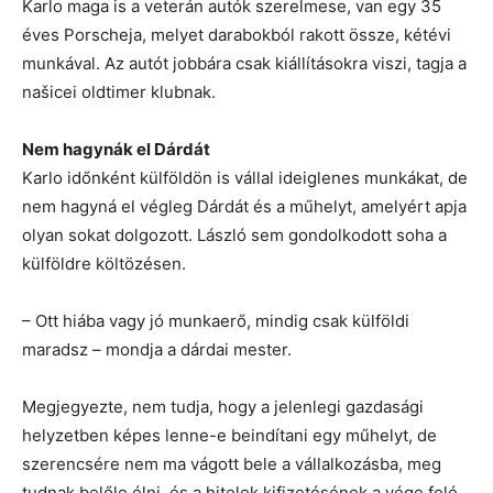
Karlo maga is a veterán autók szerelmese, van egy 35
éves Porscheja, melyet darabokból rakott össze, kétévi
munkával. Az autót jobbára csak kiállításokra viszi, tagja a
našicei oldtimer klubnak.
Nem hagynák el Dárdát
Karlo időnként külföldön is vállal ideiglenes munkákat, de
nem hagyná el végleg Dárdát és a műhelyt, amelyért apja
olyan sokat dolgozott. László sem gondolkodott soha a
külföldre költözésen.
– Ott hiába vagy jó munkaerő, mindig csak külföldi
maradsz – mondja a dárdai mester.
Megjegyezte, nem tudja, hogy a jelenlegi gazdasági
helyzetben képes lenne-e beindítani egy műhelyt, de
szerencsére nem ma vágott bele a vállalkozásba, meg
tudnak belőle élni, és a hitelek kifizetésének a vége felé