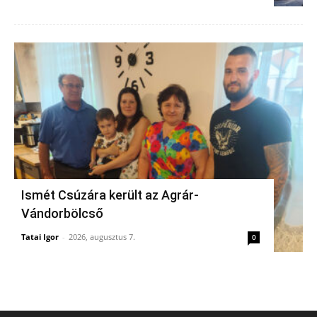
Ismét Csúzára került az Agrár-
Vándorbölcső
Tatai Igor
-
2026, augusztus 7.
0