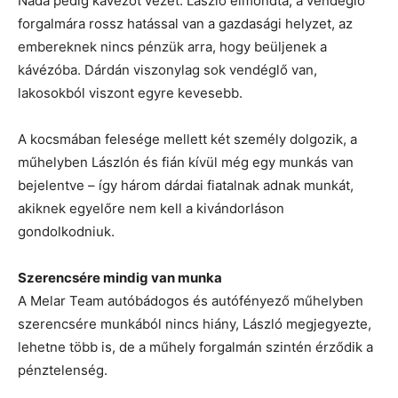
Nada pedig kávézót vezet. László elmondta, a vendéglő
forgalmára rossz hatással van a gazdasági helyzet, az
embereknek nincs pénzük arra, hogy beüljenek a
kávézóba. Dárdán viszonylag sok vendéglő van,
lakosokból viszont egyre kevesebb.
A kocsmában felesége mellett két személy dolgozik, a
műhelyben Lászlón és fián kívül még egy munkás van
bejelentve – így három dárdai fiatalnak adnak munkát,
akiknek egyelőre nem kell a kivándorláson
gondolkodniuk.
Szerencsére mindig van munka
A Melar Team autóbádogos és autófényező műhelyben
szerencsére munkából nincs hiány, László megjegyezte,
lehetne több is, de a műhely forgalmán szintén érződik a
pénztelenség.