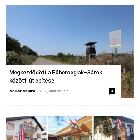
Megkezdődött a Főherceglak–Sárok
közötti út építése
Molnár Mónika
-
2026, augusztus 7.
0