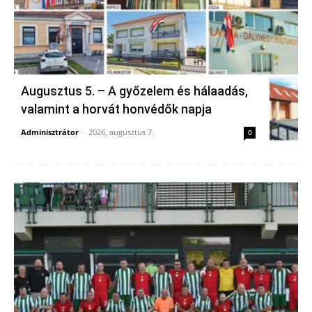
Augusztus 5. – A győzelem és hálaadás,
valamint a horvát honvédők napja
Adminisztrátor
-
2026, augusztus 7.
0