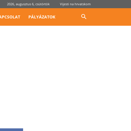
2026, augusztus 6, csütörtök
Vijesti na hrvatskom
APCSOLAT
PÁLYÁZATOK