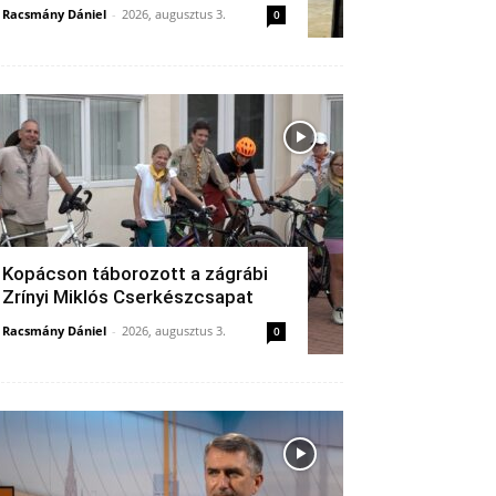
Racsmány Dániel
-
2026, augusztus 3.
0
Kopácson táborozott a zágrábi
Zrínyi Miklós Cserkészcsapat
Racsmány Dániel
-
2026, augusztus 3.
0