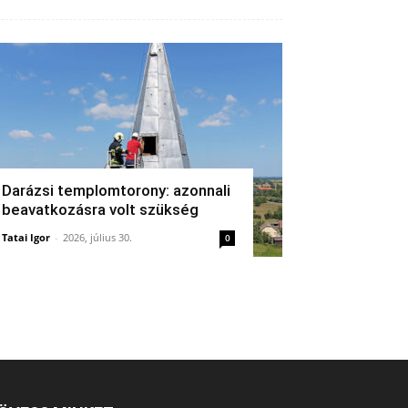
Darázsi templomtorony: azonnali
beavatkozásra volt szükség
Tatai Igor
-
2026, július 30.
0