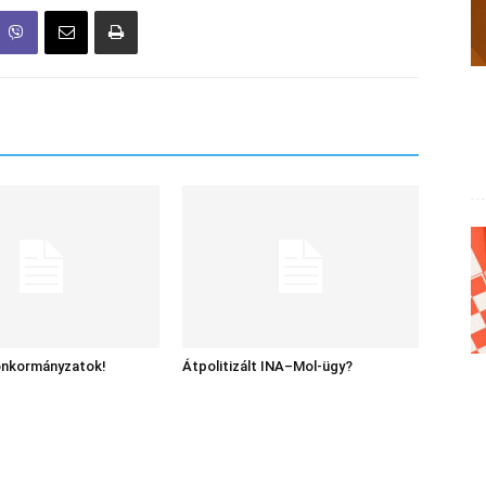
 önkormányzatok!
Átpolitizált INA–Mol-ügy?