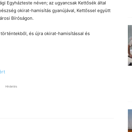
i Egyházteste néven; az ugyancsak Kettősék által
yészség okirat-hamisítás gyanújával, Kettőssel együtt
árosi Bíróságon.
 történtekből, és újra okirat-hamisítással és
ért
Hirdetés