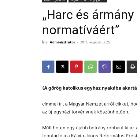
„Harc és ármány 
normatíváért”
Írta:
Adminisztrátor
-
2011, augusztus 25.
(A görög katolikus egyház nyakába akarták
címmel írt a Magyar Nemzet arról cikket, ho
az új egyházi törvénynek köszönhetően.
Múlt héten egy újabb botrány robbant ki az
fenntartója a Kálvin János Református Presb