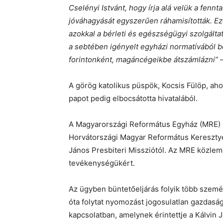
Cselényi Istvánt, hogy írja alá velük a fenn
jóváhagyását egyszerűen ráhamisították. E
azokkal a bérleti és egészségügyi szolgálta
a sebtében igényelt egyházi normatívából befo
forintonként, magáncégeikbe átszámlázni” 
A görög katolikus püspök, Kocsis Fülöp, ahog
papot pedig elbocsátotta hivatalából.
A Magyarországi Református Egyház (MRE) is
Horvátországi Magyar Református Keresztyén
János Presbiteri Missziótól. Az MRE közlem
tevékenységükért.
Az ügyben büntetőeljárás folyik több szem
óta folytat nyomozást jogosulatlan gazdas
kapcsolatban, amelynek érintettje a Kálvin 