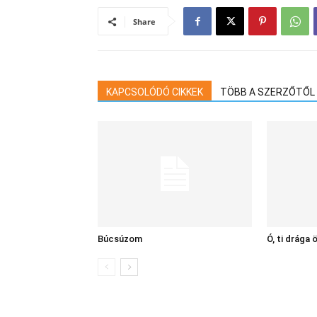
Share
KAPCSOLÓDÓ CIKKEK
TÖBB A SZERZŐTŐL
Búcsúzom
Ó, ti drága