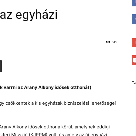
az egyházi
319
T
 varrni az Arany Alkony idősek otthonát)
gy csökkentek a kis egyházak bizniszelési lehetőségei
 Arany Alkony idősek otthona körül, amelynek eddigi
iteri Misszió (KJRPM) volt, és amely az új egyházi