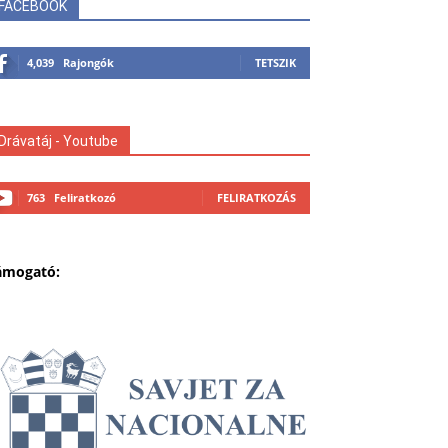
FACEBOOK
4,039
Rajongók
TETSZIK
Drávatáj - Youtube
763
Feliratkozó
FELIRATKOZÁS
ámogató: