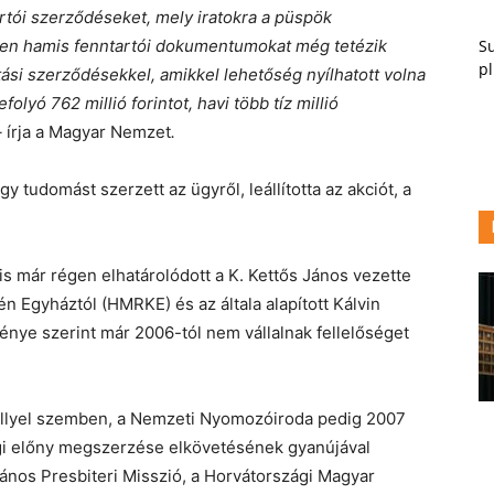
tartói szerződéseket, mely iratokra a püspök
Su
zen hamis fenntartói dokumentumokat még tetézik
pl
tási szerződésekkel, amikkel lehetőség nyílhatott volna
lyó 762 millió forintot, havi több tíz millió
–
írja a Magyar Nemzet
.
y tudomást szerzett az ügyről, leállította az akciót, a
 már régen elhatárolódott a K. Kettős János vezette
 Egyháztól (HMRKE) és az általa alapított Kálvin
énye szerint már 2006-tól nem vállalnak fellelőséget
éllyel szemben, a Nemzeti Nyomozóiroda pedig 2007
ági előny megszerzése elkövetésének gyanújával
János Presbiteri Misszió, a Horvátországi Magyar