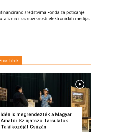
financirano sredstvima Fonda za poticanje
uralizma i raznovrsnosti elektroničkih medija.
Friss hírek
Idén is megrendezték a Magyar
Amatőr Színjátszó Társulatok
Találkozóját Csúzán