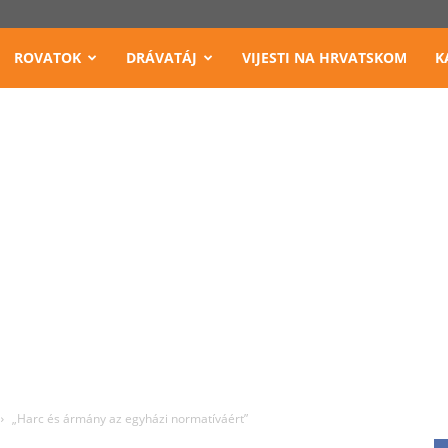
ROVATOK
DRÁVATÁJ
VIJESTI NA HRVATSKOM
K
„Harc és ármány az egyházi normatíváért”