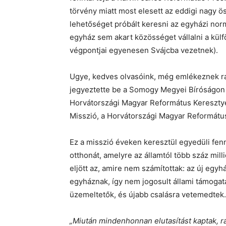
törvény miatt most elesett az eddigi nagy ö
lehetőséget próbált keresni az egyházi norma
egyház sem akart közösséget vállalni a külf
végpontjai egyenesen Svájcba vezetnek).
Ugye, kedves olvasóink, még emlékeznek rá:
jegyeztette be a Somogy Megyei Bíróságon
Horvátországi Magyar Református Kereszty
Misszió, a Horvátországi Magyar Reformátu
Ez a misszió éveken keresztül egyedüli fen
otthonát, amelyre az államtól több száz milli
eljött az, amire nem számítottak: az új egy
egyháznak, így nem jogosult állami támoga
üzemeltetők, és újabb csalásra vetemedtek.
„Miután mindenhonnan elutasítást kaptak, r