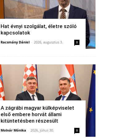
Hat évnyi szolgálat, életre szóló
kapcsolatok
Racsmány Dániel
-
2026, augusztus 3.
0
A zágrábi magyar külképviselet
első embere horvát állami
kitüntetésben részesült
Molnár Mónika
-
2026, július 30.
0