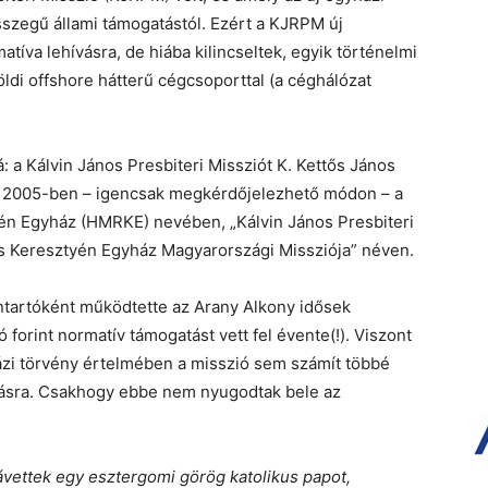
sszegű állami támogatástól. Ezért a KJRPM új
tíva lehívásra, de hiába kilincseltek, egyik történelmi
öldi offshore hátterű cégcsoporttal (a céghálózat
 a Kálvin János Presbiteri Missziót K. Kettős János
 2005-ben – igencsak megkérdőjelezhető módon – a
én Egyház (HMRKE) nevében, „Kálvin János Presbiteri
s Keresztyén Egyház Magyarországi Missziója” néven.
ntartóként működtette az Arany Alkony idősek
ó forint normatív támogatást vett fel évente(!). Viszont
házi törvény értelmében a misszió sem számít többé
tásra. Csakhogy ebbe nem nyugodtak bele az
ávettek egy esztergomi görög katolikus papot,