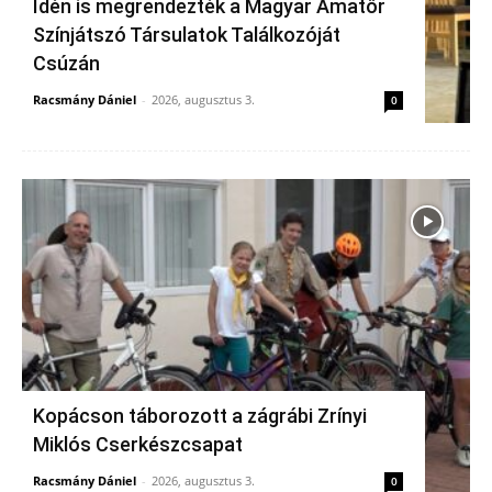
Idén is megrendezték a Magyar Amatőr
Színjátszó Társulatok Találkozóját
Csúzán
Racsmány Dániel
-
2026, augusztus 3.
0
Kopácson táborozott a zágrábi Zrínyi
Miklós Cserkészcsapat
Racsmány Dániel
-
2026, augusztus 3.
0