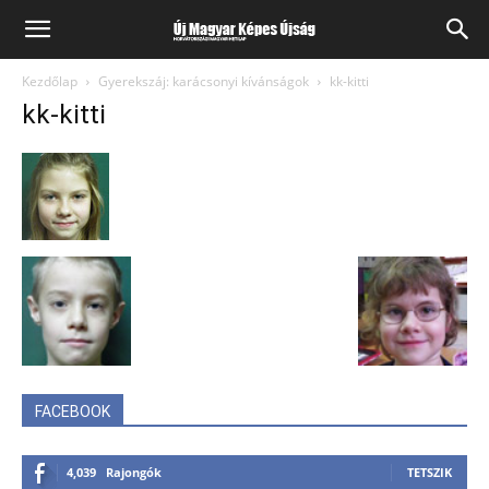
Kezdőlap
Gyerekszáj: karácsonyi kívánságok
kk-kitti
kk-kitti
FACEBOOK
4,039
Rajongók
TETSZIK