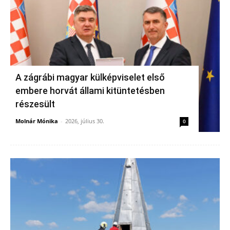
A zágrábi magyar külképviselet első
embere horvát állami kitüntetésben
részesült
Molnár Mónika
-
2026, július 30.
0