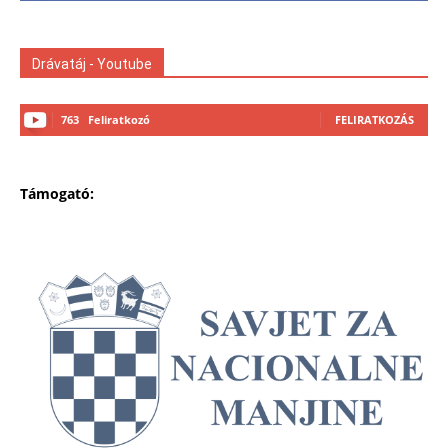
Drávatáj - Youtube
763
Feliratkozó
FELIRATKOZÁS
Támogató: