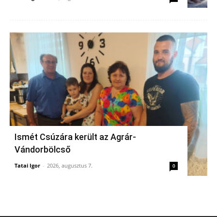
Ismét Csúzára került az Agrár-
Vándorbölcső
Tatai Igor
-
2026, augusztus 7.
0