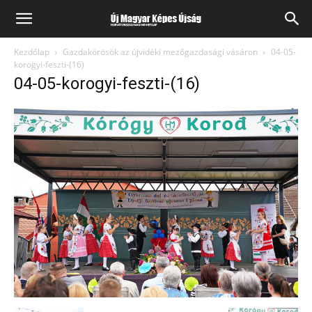
Kezdőlap
Gazdakörösök az újvidéki mezőgazdasági vásáron
04-05-
korogyi-feszti-(16)
04-05-korogyi-feszti-(16)