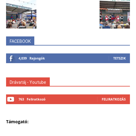
FACEBOOK
4,039
Rajongók
TETSZIK
Drávatáj - Youtube
763
Feliratkozó
FELIRATKOZÁS
Támogató: