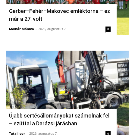
Gerber–Fehér–Makovec emléktorna – ez
már a 27. volt
Molnár Mónika
-
2026, augusztus 7.
0
Újabb sertésállományokat számolnak fel
– ezúttal a Darázsi járásban
Tatai Igor
-
2026, augusztus 7.
0