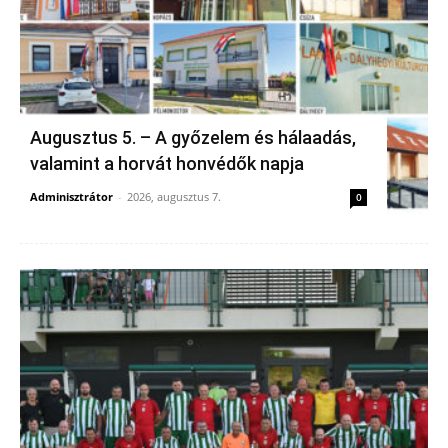
Augusztus 5. – A győzelem és hálaadás,
valamint a horvát honvédők napja
Adminisztrátor
-
2026, augusztus 7.
0