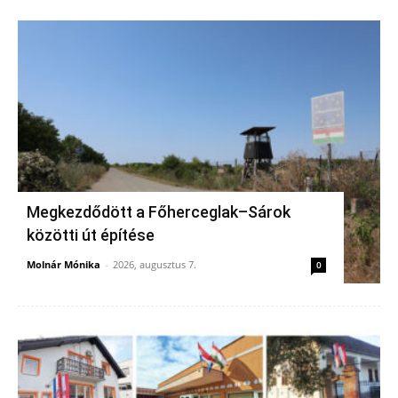
Megkezdődött a Főherceglak–Sárok
közötti út építése
Molnár Mónika
-
2026, augusztus 7.
0