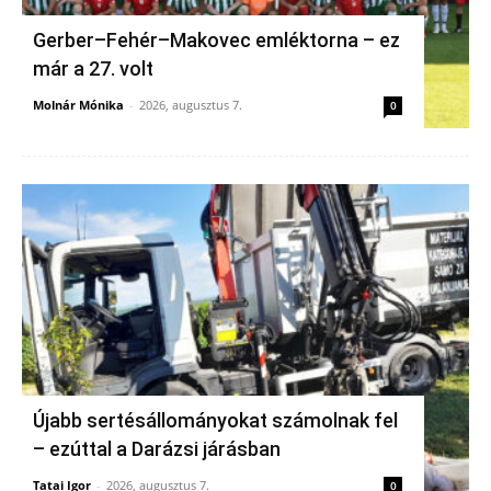
Gerber–Fehér–Makovec emléktorna – ez
már a 27. volt
Molnár Mónika
-
2026, augusztus 7.
0
Újabb sertésállományokat számolnak fel
– ezúttal a Darázsi járásban
Tatai Igor
-
2026, augusztus 7.
0