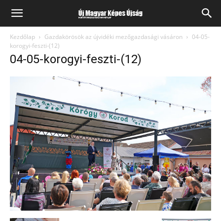
Kezdőlap
Gazdakörösök az újvidéki mezőgazdasági vásáron
04-05-
korogyi-feszti-(12)
04-05-korogyi-feszti-(12)