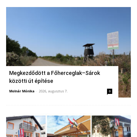
Megkezdődött a Főherceglak–Sárok
közötti út építése
Molnár Mónika
-
2026, augusztus 7.
0