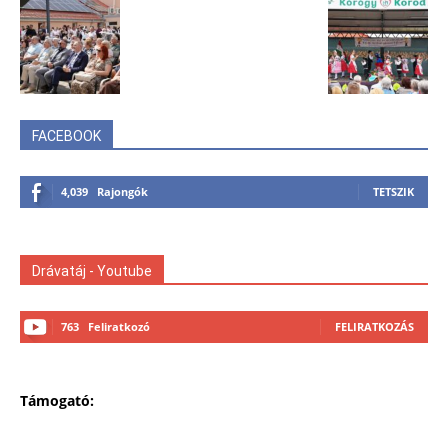
FACEBOOK
4,039
Rajongók
TETSZIK
Drávatáj - Youtube
763
Feliratkozó
FELIRATKOZÁS
Támogató: