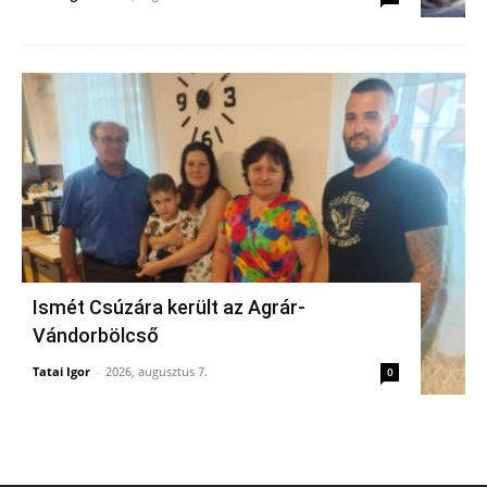
Ismét Csúzára került az Agrár-
Vándorbölcső
Tatai Igor
-
2026, augusztus 7.
0