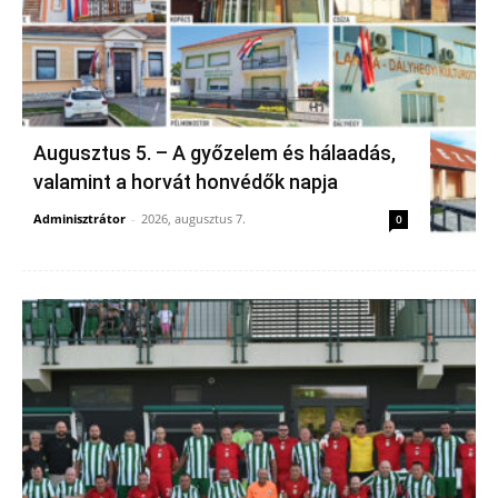
Augusztus 5. – A győzelem és hálaadás,
valamint a horvát honvédők napja
Adminisztrátor
-
2026, augusztus 7.
0