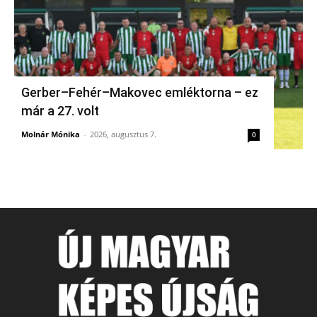
Gerber–Fehér–Makovec emléktorna – ez
már a 27. volt
Molnár Mónika
-
2026, augusztus 7.
0