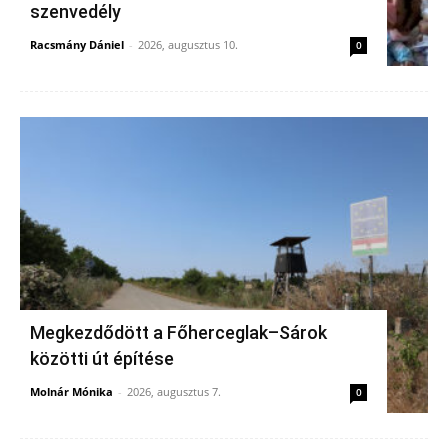
szenvedély
Racsmány Dániel
-
2026, augusztus 10.
0
Megkezdődött a Főherceglak–Sárok
közötti út építése
Molnár Mónika
-
2026, augusztus 7.
0