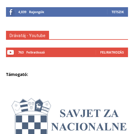
4,039
Rajongók
TETSZIK
Drávatáj - Youtube
763
Feliratkozó
FELIRATKOZÁS
Támogató: