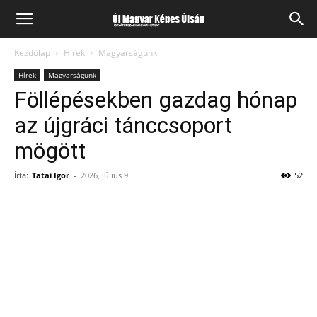
Kezdőlap
Hírek
Magyarságunk
Hírek
Magyarságunk
Föllépésekben gazdag hónap
az újgráci tánccsoport
mögött
Írta:
Tatai Igor
-
2026, július 9.
52