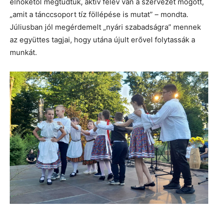
elnökétől megtudtuk, aktív félév van a szervezet mögött,
„amit a tánccsoport tíz föllépése is mutat” – mondta.
Júliusban jól megérdemelt „nyári szabadságra” mennek
az együttes tagjai, hogy utána újult erővel folytassák a
munkát.