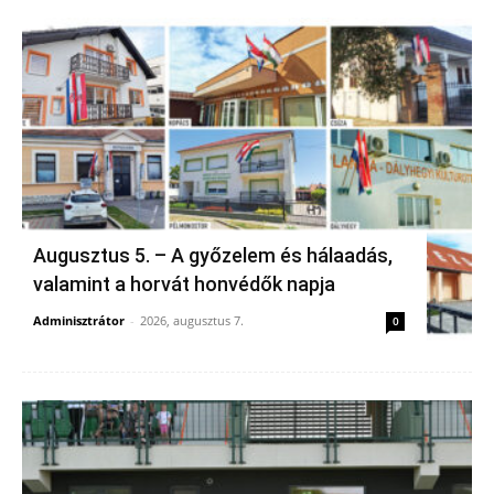
Augusztus 5. – A győzelem és hálaadás,
valamint a horvát honvédők napja
Adminisztrátor
-
2026, augusztus 7.
0