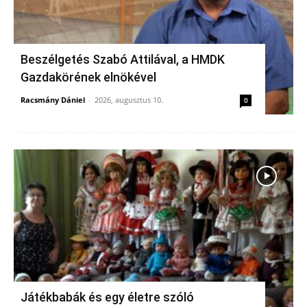
Beszélgetés Szabó Attilával, a HMDK
Gazdakörének elnökével
Racsmány Dániel
-
2026, augusztus 10.
0
Játékbabák és egy életre szóló