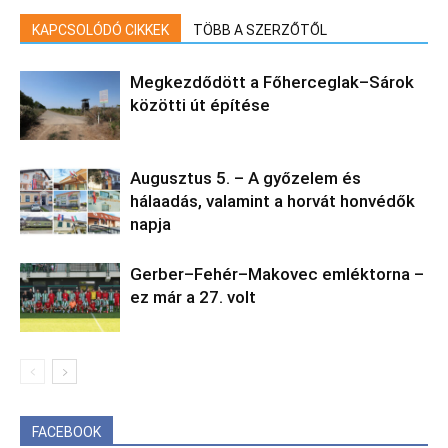
KAPCSOLÓDÓ CIKKEK
TÖBB A SZERZŐTŐL
Megkezdődött a Főherceglak–Sárok
közötti út építése
Augusztus 5. – A győzelem és
hálaadás, valamint a horvát honvédők
napja
Gerber–Fehér–Makovec emléktorna –
ez már a 27. volt
FACEBOOK