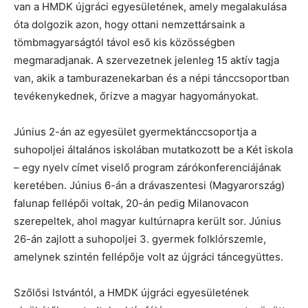
van a HMDK újgráci egyesületének, amely megalakulása
óta dolgozik azon, hogy ottani nemzettársaink a
tömbmagyarságtól távol eső kis közösségben
megmaradjanak. A szervezetnek jelenleg 15 aktív tagja
van, akik a tamburazenekarban és a népi tánccsoportban
tevékenykednek, őrizve a magyar hagyományokat.
Június 2-án az egyesület gyermektánccsoportja a
suhopoljei általános iskolában mutatkozott be a Két iskola
– egy nyelv címet viselő program zárókonferenciájának
keretében. Június 6-án a drávaszentesi (Magyarország)
falunap fellépői voltak, 20-án pedig Milanovacon
szerepeltek, ahol magyar kultúrnapra került sor. Június
26-án zajlott a suhopoljei 3. gyermek folklórszemle,
amelynek szintén fellépője volt az újgráci táncegyüttes.
Szőlősi Istvántól, a HMDK újgráci egyesületének