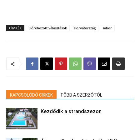
CÍMKÉK
Előrehozott választások
Horvátország
sabor
KAPCSOLÓDÓ CIKKEK
TÖBB A SZERZŐTŐL
Kezdődik a strandszezon