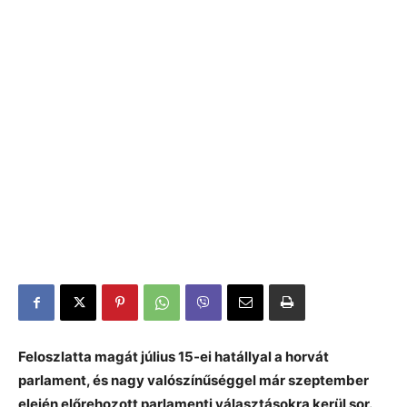
Feloszlatta magát július 15-ei hatállyal a horvát
parlament, és nagy valószínűséggel már szeptember
elején előrehozott parlamenti választásokra kerül sor.