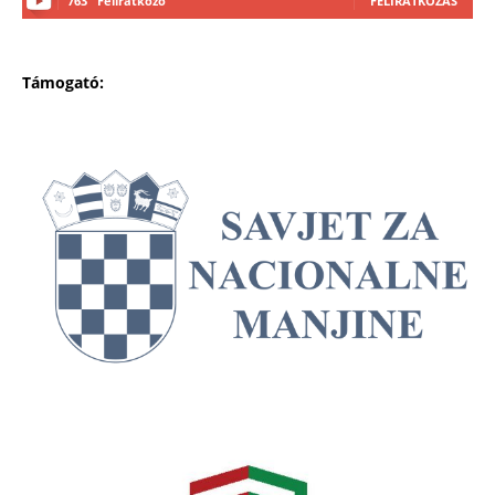
763
Feliratkozó
FELIRATKOZÁS
Támogató: