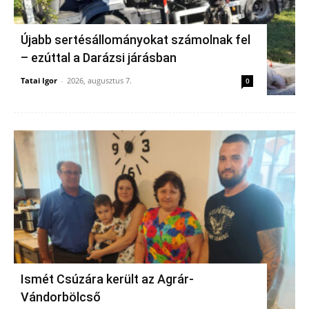
Újabb sertésállományokat számolnak fel
– ezúttal a Darázsi járásban
Tatai Igor
-
2026, augusztus 7.
0
Ismét Csúzára került az Agrár-
Vándorbölcső