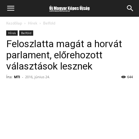
Kezdőlap
Hírek
Belföld
Hírek
Belföld
Feloszlatta magát a horvát
parlament, előrehozott
választások lesznek
Írta:
MTI
-
2016, június 24.
644