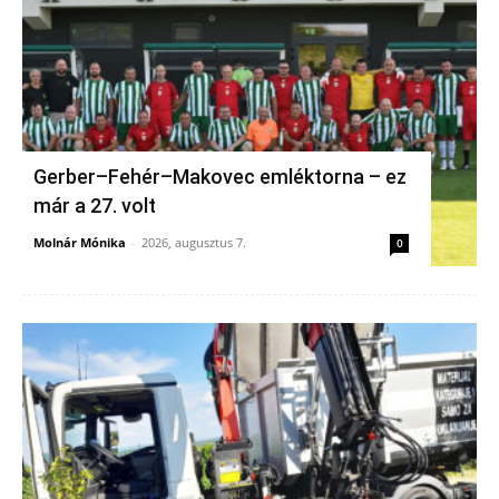
Gerber–Fehér–Makovec emléktorna – ez
már a 27. volt
Molnár Mónika
-
2026, augusztus 7.
0