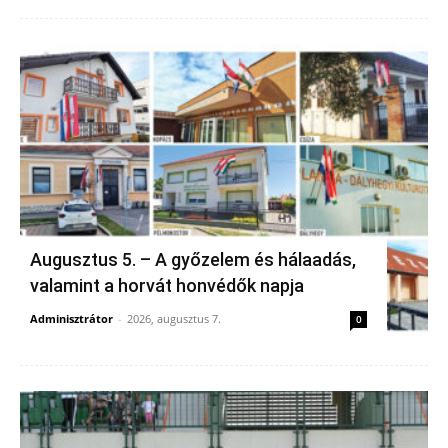
Augusztus 5. – A győzelem és hálaadás,
valamint a horvát honvédők napja
Adminisztrátor
-
2026, augusztus 7.
0