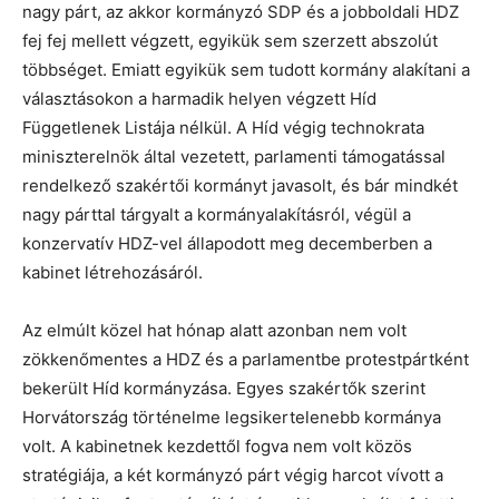
nagy párt, az akkor kormányzó SDP és a jobboldali HDZ
fej fej mellett végzett, egyikük sem szerzett abszolút
többséget. Emiatt egyikük sem tudott kormány alakítani a
választásokon a harmadik helyen végzett Híd
Függetlenek Listája nélkül. A Híd végig technokrata
miniszterelnök által vezetett, parlamenti támogatással
rendelkező szakértői kormányt javasolt, és bár mindkét
nagy párttal tárgyalt a kormányalakításról, végül a
konzervatív HDZ-vel állapodott meg decemberben a
kabinet létrehozásáról.
Az elmúlt közel hat hónap alatt azonban nem volt
zökkenőmentes a HDZ és a parlamentbe protestpártként
bekerült Híd kormányzása. Egyes szakértők szerint
Horvátország történelme legsikertelenebb kormánya
volt. A kabinetnek kezdettől fogva nem volt közös
stratégiája, a két kormányzó párt végig harcot vívott a