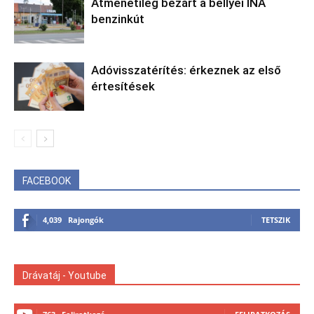
Átmenetileg bezárt a bellyei INA
benzinkút
Adóvisszatérítés: érkeznek az első
értesítések
FACEBOOK
4,039
Rajongók
TETSZIK
Drávatáj - Youtube