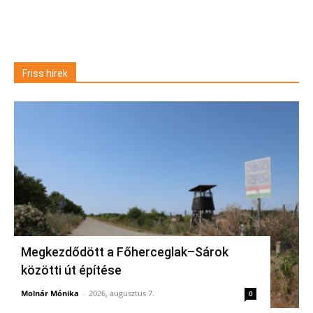
Friss hírek
Megkezdődött a Főherceglak–Sárok
közötti út építése
Molnár Mónika
-
2026, augusztus 7.
0