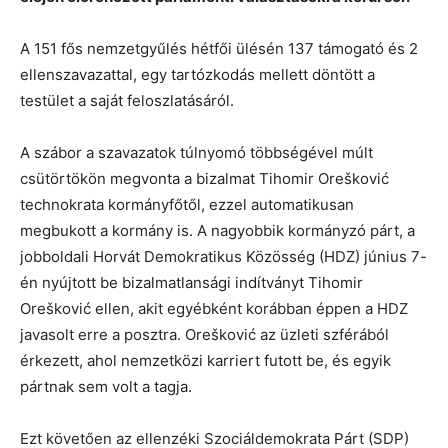
A 151 fős nemzetgyűlés hétfői ülésén 137 támogató és 2
ellenszavazattal, egy tartózkodás mellett döntött a
testület a saját feloszlatásáról.
A szábor a szavazatok túlnyomó többségével múlt
csütörtökön megvonta a bizalmat Tihomir Orešković
technokrata kormányfőtől, ezzel automatikusan
megbukott a kormány is. A nagyobbik kormányzó párt, a
jobboldali Horvát Demokratikus Közösség (HDZ) június 7-
én nyújtott be bizalmatlansági indítványt Tihomir
Orešković ellen, akit egyébként korábban éppen a HDZ
javasolt erre a posztra. Orešković az üzleti szférából
érkezett, ahol nemzetközi karriert futott be, és egyik
pártnak sem volt a tagja.
Ezt követően az ellenzéki Szociáldemokrata Párt (SDP)