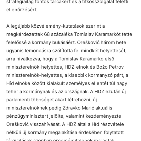
stratégiailag fontos tárcákért és a titkosszolgálat feletti
ellenőrzésért.
A legújabb közvélemény-kutatások szerint a
megkérdezettek 68 százaléka Tomislav Karamarkót tette
felelőssé a kormány bukásáért. Orešković három hete
ugyanis lemondásra szólította fel mindkét helyettesét,
arra hivatkozva, hogy a Tomislav Karamarko első
miniszterelnök-helyettes, HDZ-elnök és Božo Petrov
miniszterelnök-helyettes, a kisebbik kormányzó párt, a
Híd elnöke között kialakult személyes ellentét túl nagy
teher a kormánynak és az országnak. A HDZ ezután új
parlamenti többséget akart létrehozni, új
miniszterelnöknek pedig Zdravko Marić aktuális
pénzügyminisztert jelölte, valamint kezdeményezte
Orešković visszahívását. A HDZ által a Híd részvétele
nélküli új kormány megalakítása érdekében folytatott
tárgyalások azonban eredménytelenek maradtak.