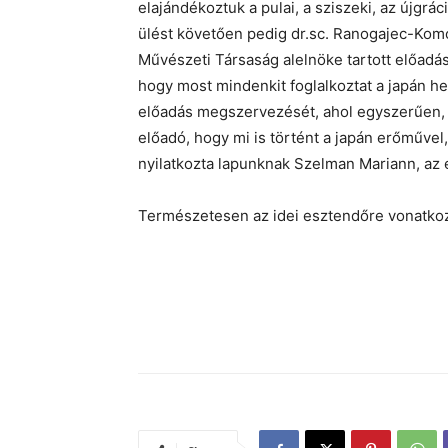
elajándékoztuk a pulai, a sziszeki, az újgrá
ülést követően pedig dr.sc. Ranogajec-Kom
Művészeti Társaság alelnöke tartott előad
hogy most mindenkit foglalkoztat a japán hel
előadás megszervezését, ahol egyszerűen, a
előadó, hogy mi is történt a japán erőműve
nyilatkozta lapunknak Szelman Mariann, az 
Természetesen az idei esztendőre vonatkozó