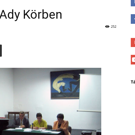
 Ady Körben
252
T