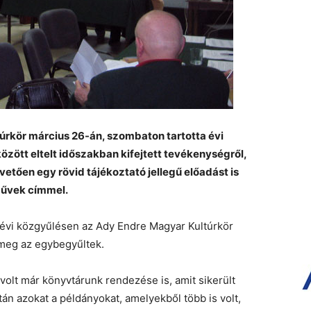
úrkör március 26-án, szombaton tartotta évi
özött eltelt időszakban kifejtett tevékenységről,
etően egy rövid tájékoztató jellegű előadást is
művek címmel.
 évi közgyűlésen az Ady Endre Magyar Kultúrkör
meg az egybegyűltek.
olt már könyvtárunk rendezése is, amit sikerült
n azokat a példányokat, amelyekből több is volt,