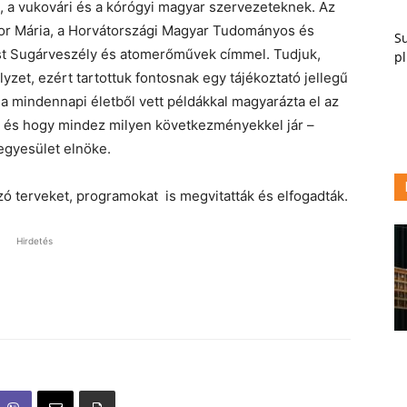
ci, a vukovári és a kórógyi magyar szervezeteknek. Az
or Mária, a Horvátországi Magyar Tudományos és
Su
ást Sugárveszély és atomerőművek címmel. Tudjuk,
pl
yzet, ezért tartottuk fontosnak egy tájékoztató jellegű
 mindennapi életből vett példákkal magyarázta el az
l, és hogy mindez milyen következményekkel jár –
egyesület elnöke.
 terveket, programokat is megvitatták és elfogadták.
Hirdetés