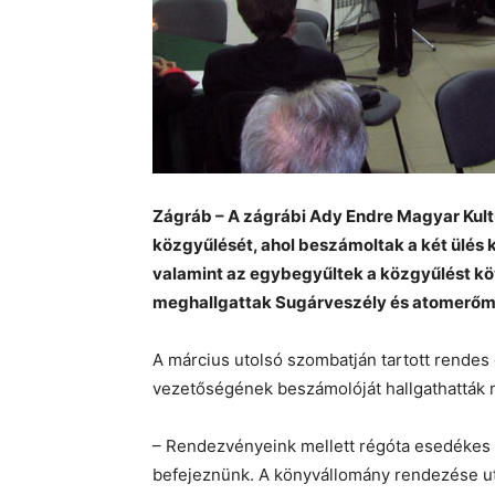
Zágráb – A zágrábi Ady Endre Magyar Kult
közgyűlését, ahol beszámoltak a két ülés k
valamint az egybegyűltek a közgyűlést köv
meghallgattak Sugárveszély és atomerő
A március utolsó szombatján tartott rendes
vezetőségének beszámolóját hallgathatták 
– Rendezvényeink mellett régóta esedékes v
befejeznünk. A könyvállomány rendezése utá