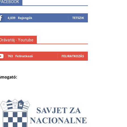
FACEBOOK
4,039
Rajongók
TETSZIK
Drávatáj - Youtube
763
Feliratkozó
FELIRATKOZÁS
ámogató: