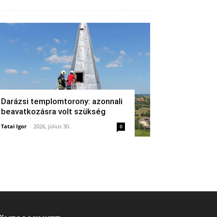
Darázsi templomtorony: azonnali
beavatkozásra volt szükség
Tatai Igor
-
2026, július 30.
0