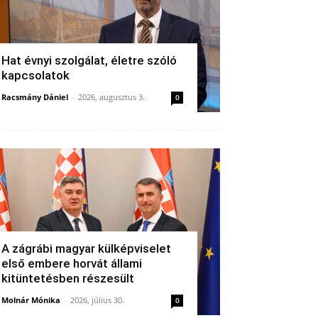
Hat évnyi szolgálat, életre szóló
kapcsolatok
Racsmány Dániel
-
2026, augusztus 3.
0
A zágrábi magyar külképviselet
első embere horvát állami
kitüntetésben részesült
Molnár Mónika
-
2026, július 30.
0