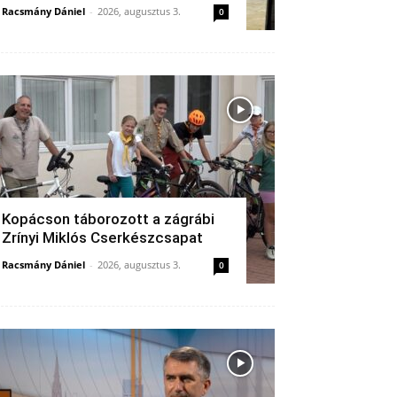
Racsmány Dániel
-
2026, augusztus 3.
0
Kopácson táborozott a zágrábi
Zrínyi Miklós Cserkészcsapat
Racsmány Dániel
-
2026, augusztus 3.
0