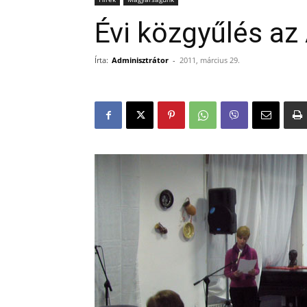
Évi közgyűlés az
Írta:
Adminisztrátor
-
2011, március 29.