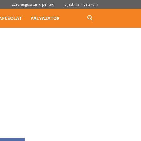
2026, augusztus 7, péntek
Vijesti na hrvatskom
APCSOLAT
PÁLYÁZATOK