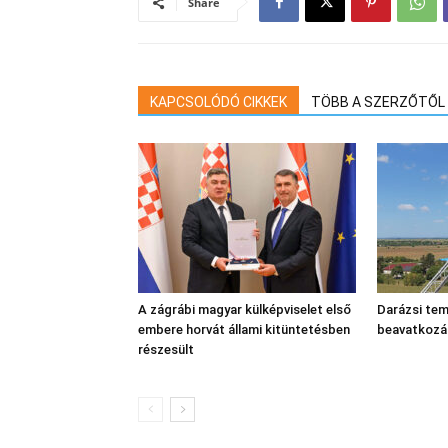
Share
KAPCSOLÓDÓ CIKKEK
TÖBB A SZERZŐTŐL
A zágrábi magyar külképviselet első
Darázsi tem
embere horvát állami kitüntetésben
beavatkozá
részesült