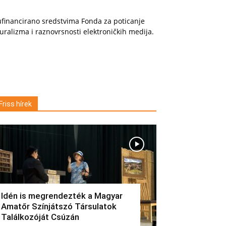
financirano sredstvima Fonda za poticanje
uralizma i raznovrsnosti elektroničkih medija.
Friss hírek
Idén is megrendezték a Magyar
Amatőr Színjátszó Társulatok
Találkozóját Csúzán