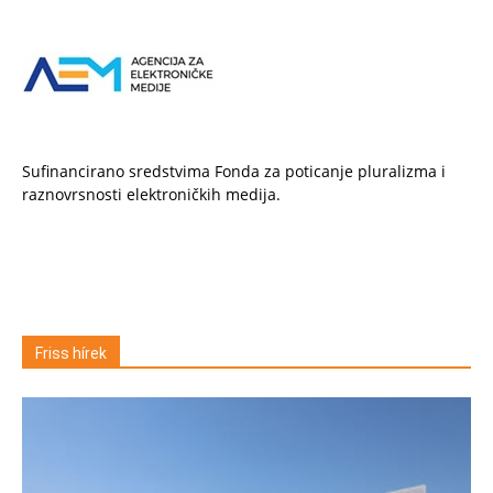
Sufinancirano sredstvima Fonda za poticanje pluralizma i
raznovrsnosti elektroničkih medija.
Friss hírek