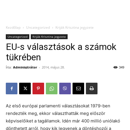
Kezdőlap
Uncategorized
Kriják Krisztina jegyzete
Uncategorized
Kriják Krisztina jegyzete
EU-s választások a számok
tükrében
Írta:
Adminisztrátor
-
2014, május 28.
349
Az első európai parlamenti választásokat 1979-ben
rendezték meg, ekkor választhatták meg először
képviselőiket a tagállamok. Idén már 400 millió uniólakó
dönthetett arról, hogy kik legyenek a döntéshozói a