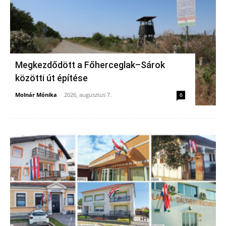
Megkezdődött a Főherceglak–Sárok
közötti út építése
Molnár Mónika
-
2026, augusztus 7.
0