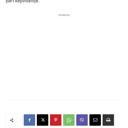
párt képviselője.
Hirdetés