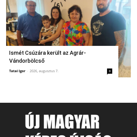
Ismét Csúzára került az Agrár-
Vándorbölcső
Tatai Igor
-
2026, augusztus 7.
0