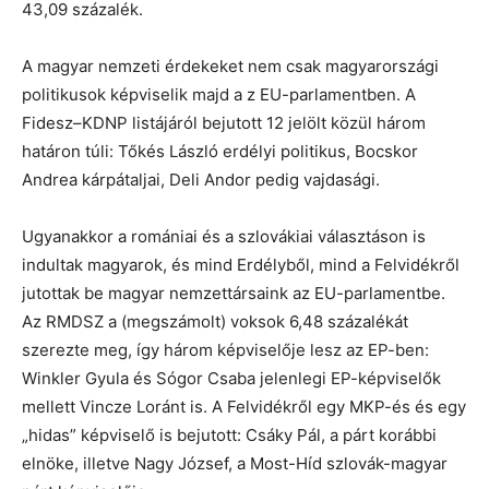
43,09 százalék.
A magyar nemzeti érdekeket nem csak magyarországi
politikusok képviselik majd a z EU-parlamentben. A
Fidesz–KDNP listájáról bejutott 12 jelölt közül három
határon túli: Tőkés László erdélyi politikus, Bocskor
Andrea kárpátaljai, Deli Andor pedig vajdasági.
Ugyanakkor a romániai és a szlovákiai választáson is
indultak magyarok, és mind Erdélyből, mind a Felvidékről
jutottak be magyar nemzettársaink az EU-parlamentbe.
Az RMDSZ a (megszámolt) voksok 6,48 százalékát
szerezte meg, így három képviselője lesz az EP-ben:
Winkler Gyula és Sógor Csaba jelenlegi EP-képviselők
mellett Vincze Loránt is. A Felvidékről egy MKP-és és egy
„hidas” képviselő is bejutott: Csáky Pál, a párt korábbi
elnöke, illetve Nagy József, a Most-Híd szlovák-magyar