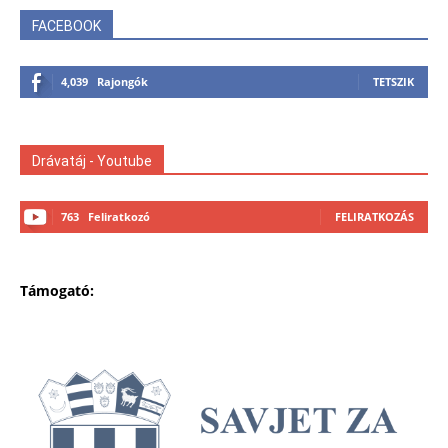
FACEBOOK
4,039
Rajongók
TETSZIK
Drávatáj - Youtube
763
Feliratkozó
FELIRATKOZÁS
Támogató: