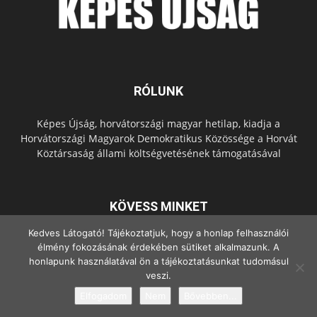
RÓLUNK
Képes Újság, horvátországi magyar hetilap, kiadja a
Horvátországi Magyarok Demokratikus Közössége a Horvát
Köztársaság állami költségvetésének támogatásával
KÖVESS MINKET
Kedves Látogató! Tájékoztatjuk, hogy a honlap felhasználói
élmény fokozásának érdekében sütiket alkalmazunk. A
honlapunk használatával ön a tájékoztatásunkat tudomásul
veszi.
Elfogadom
Nem
Bővebben...
© Copyright - 2022 Minden jog fenntartva.