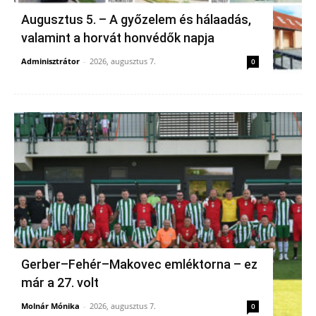
Augusztus 5. – A győzelem és hálaadás,
valamint a horvát honvédők napja
Adminisztrátor
-
2026, augusztus 7.
0
Gerber–Fehér–Makovec emléktorna – ez
már a 27. volt
Molnár Mónika
-
2026, augusztus 7.
0