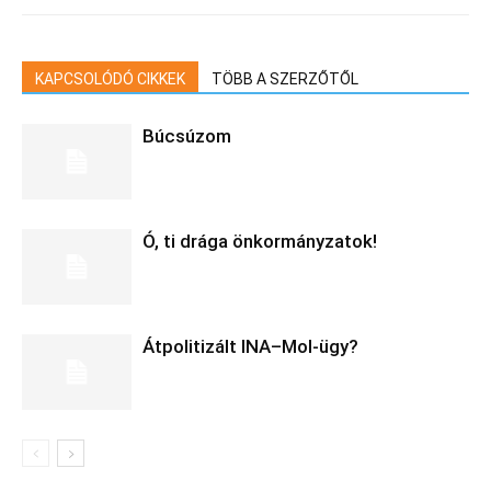
KAPCSOLÓDÓ CIKKEK
TÖBB A SZERZŐTŐL
Búcsúzom
Ó, ti drága önkormányzatok!
Átpolitizált INA–Mol-ügy?