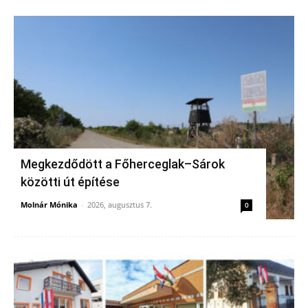
Megkezdődött a Főherceglak–Sárok
közötti út építése
Molnár Mónika
-
2026, augusztus 7.
0