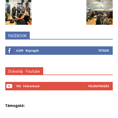
FACEBOOK
4,039
Rajongók
TETSZIK
Drávatáj - Youtube
763
Feliratkozó
FELIRATKOZÁS
Támogató: