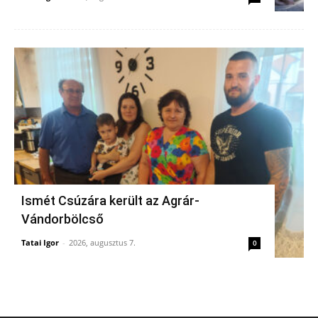
Ismét Csúzára került az Agrár-
Vándorbölcső
Tatai Igor
-
2026, augusztus 7.
0