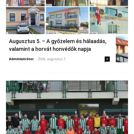
Augusztus 5. – A győzelem és hálaadás,
valamint a horvát honvédők napja
Adminisztrátor
-
2026, augusztus 7.
0