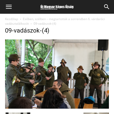
Kezdőlap
Esőben, szélben – megtartották a sorrendben 6. várdaróci
vadásztalálkozót
09-vadászok-(4)
09-vadászok-(4)