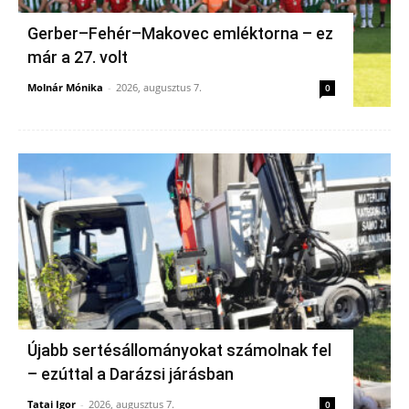
Gerber–Fehér–Makovec emléktorna – ez
már a 27. volt
Molnár Mónika
-
2026, augusztus 7.
0
Újabb sertésállományokat számolnak fel
– ezúttal a Darázsi járásban
Tatai Igor
-
2026, augusztus 7.
0