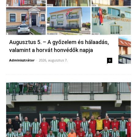
Augusztus 5. – A győzelem és hálaadás,
valamint a horvát honvédők napja
Adminisztrátor
-
2026, augusztus 7.
0