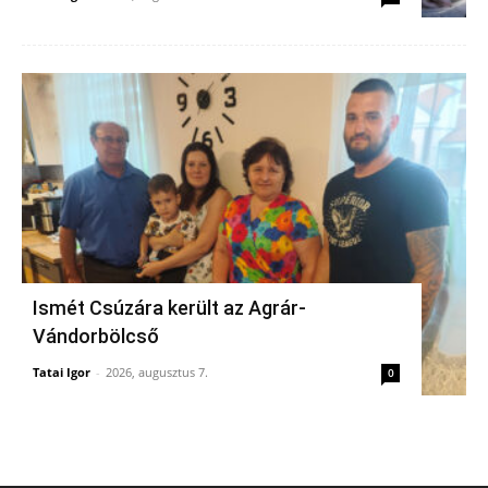
Ismét Csúzára került az Agrár-
Vándorbölcső
Tatai Igor
-
2026, augusztus 7.
0