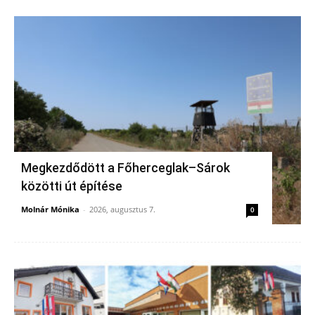
Megkezdődött a Főherceglak–Sárok
közötti út építése
Molnár Mónika
-
2026, augusztus 7.
0