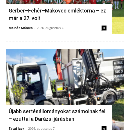
Gerber–Fehér–Makovec emléktorna – ez
már a 27. volt
Molnár Mónika
-
2026, augusztus 7.
0
Újabb sertésállományokat számolnak fel
– ezúttal a Darázsi járásban
Tatai Igor
-
2026, augusztus 7.
0