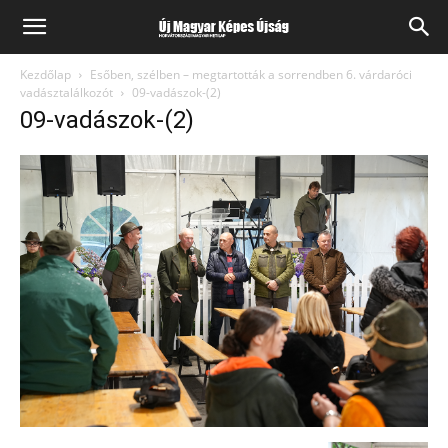
Kezdőlap
Esőben, szélben – megtartották a sorrendben 6. várdaróci
vadásztalálkozót
09-vadászok-(2)
09-vadászok-(2)