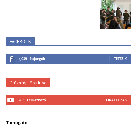
FACEBOOK
4,039
Rajongók
TETSZIK
Drávatáj - Youtube
763
Feliratkozó
FELIRATKOZÁS
Támogató: