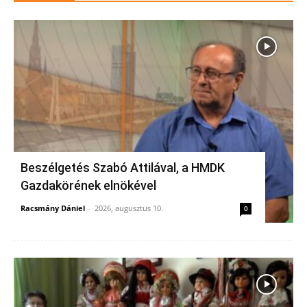
Beszélgetés Szabó Attilával, a HMDK
Gazdakörének elnökével
Racsmány Dániel
-
2026, augusztus 10.
0