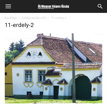
Kezdőlap
Erdélyi anziksz (III.)
11-erdely-2
11-erdely-2