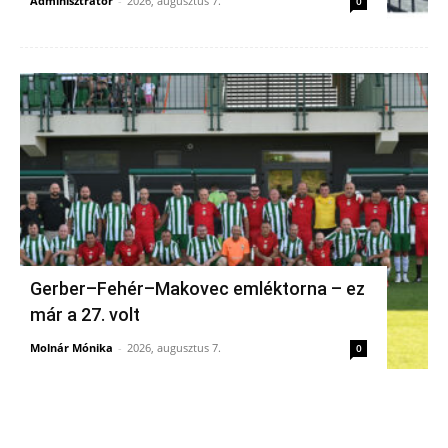
Adminisztrátor
-
2026, augusztus 7.
0
Gerber–Fehér–Makovec emléktorna – ez
már a 27. volt
Molnár Mónika
-
2026, augusztus 7.
0