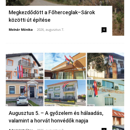
Megkezdődött a Főherceglak–Sárok
közötti út építése
Molnár Mónika
-
2026, augusztus 7.
0
Augusztus 5. – A győzelem és hálaadás,
valamint a horvát honvédők napja