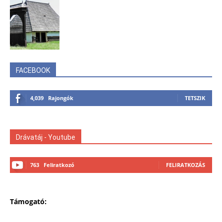
FACEBOOK
4,039
Rajongók
TETSZIK
Drávatáj - Youtube
763
Feliratkozó
FELIRATKOZÁS
Támogató: