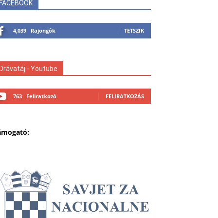
FACEBOOK
4,039
Rajongók
TETSZIK
Drávatáj - Youtube
763
Feliratkozó
FELIRATKOZÁS
ámogató: