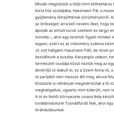
Miután megnéztük a több mint kéthektáros ter
kúria hűs szobájába, Haszmann Pál, a múzeu
gyűjtemény létrejöttének körülményeiről. A
az örökséget; arra kell nevelni őket, hogy l
ápolják az elmúlt korok szellemi és tárgyi 
mondta –, ahol egy teremőr figyeli minden l
legyen, ezért ez az intézmény számos kézm
Jó volt hallgatni Haszmann Pált, de mivel 
beszálltunk a buszba. Kanyargós utakon, he
természeti csodája közül néztük meg az egy
átmérőjű tó alakult ki, ez a Szent Anna-tó,
tó partjától nem messze állt meg, ahova fol
Közülünk is néhányan megmártóztak a tó víz
meghallgattuk, ugyanis mint kiderült, nem is
A tó és festői környezete csoportkép készít
továbbindultunk Tusnádfürdő felé, ahol eg
kirándulásunkat.