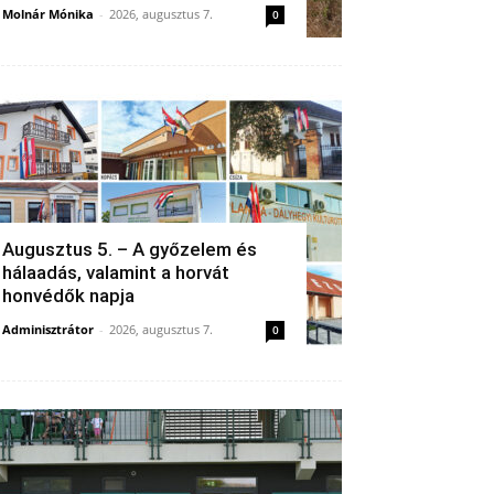
Molnár Mónika
-
2026, augusztus 7.
0
Augusztus 5. – A győzelem és
hálaadás, valamint a horvát
honvédők napja
Adminisztrátor
-
2026, augusztus 7.
0