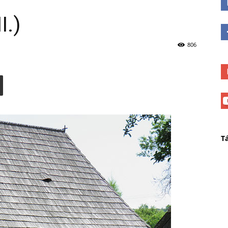
I.)
806
T