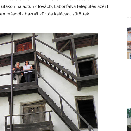
takon haladtunk tovább; Laborfalva település azért
n második háznál kürtős kalácsot sütöttek.