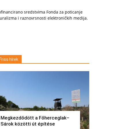
financirano sredstvima Fonda za poticanje
uralizma i raznovrsnosti elektroničkih medija.
Friss hírek
Megkezdődött a Főherceglak–
Sárok közötti út építése