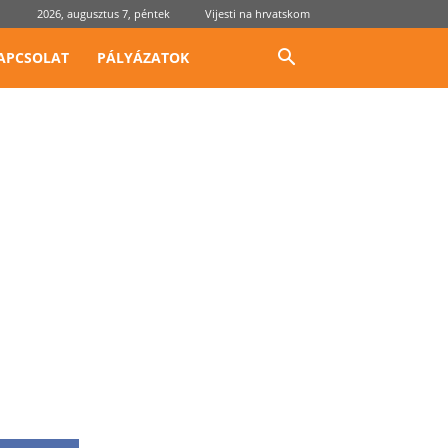
2026, augusztus 7, péntek
Vijesti na hrvatskom
APCSOLAT
PÁLYÁZATOK