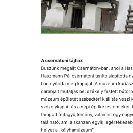
A csernátoni tájház
Buszunk megállt Csernáton-ban, ahol a Ha
Haszmann Pál csernátoni tanító alapította 
ban nyitotta meg kapuját. A múzeum kúria
darabjait mutatják be: székely festett bútor
múzeum épületét szabadtéri kiállítás veszi k
székelykapuit és a népi építkezés emlékeit l
faragott fejfagyűjtemény, valamint egy nag
található, ami a skanzen egyik legértékeseb
helyet a „kályhamúzeum”.