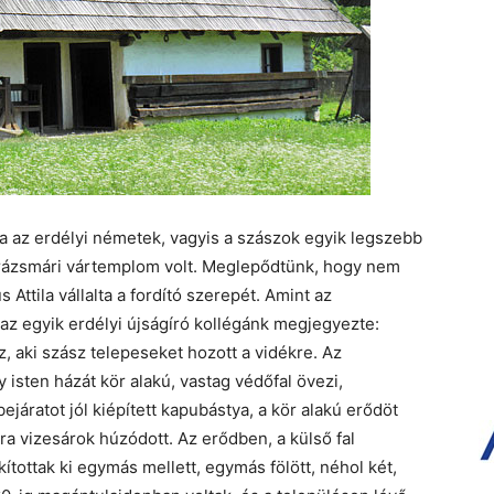
a az erdélyi németek, vagyis a szászok egyik legszebb
prázsmári vártemplom volt. Meglepődtünk, hogy nem
Attila vállalta a fordító szerepét. Amint az
z egyik erdélyi újságíró kollégánk megjegyezte:
az, aki szász telepeseket hozott a vidékre. Az
sten házát kör alakú, vastag védőfal övezi,
járatot jól kiépített kapubástya, a kör alakú erődöt
ra vizesárok húzódott. Az erődben, a külső fal
tottak ki egymás mellett, egymás fölött, néhol két,