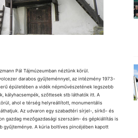
szmann Pál Tájmúzeumban néztünk körül.
nyolcezer darabos gyűjteménnyel, az intézmény 1973-
szerű épületében a vidék népművészetének legszebb
ok, kályhacsempék, szőttesek stb láthatók itt. A
örül, ahol e térség helyreállított, monumentális
áthatjuk. Az udvaron egy szabadtéri sírjel-, sírkő- és
yon gazdag mezőgazdasági szerszám- és gépkiállítás is
b gyűjteménye. A kúria boltíves pincéjében kapott