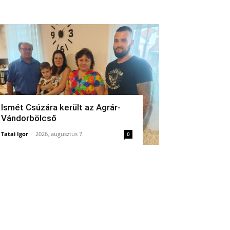
Ismét Csúzára került az Agrár-
Vándorbölcső
Tatai Igor
-
2026, augusztus 7.
0