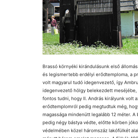
Brassó környéki kirándulásunk első állomás
és legismertebb erdélyi erődtemploma, a 
volt magyarul tudó idegenvezető, így Ambrus 
idegenvezető hölgy belekezdett meséjébe, a
fontos tudni, hogy II. András királyunk volt 
erődtemplomról pedig megtudtuk még, hogy i
magassága mindenütt legalább 12 méter. A be
pedig négy bástya védte, előtte körben jóko
védelmében közel háromszáz lakófülkét alakí