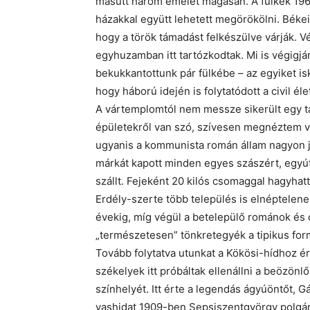
másutt három emelet magasan. A fülkék 1960
házakkal együtt lehetett megörökölni. Békei
hogy a török támadást felkészülve várják. Vé
egyhuzamban itt tartózkodtak. Mi is végigjárt
bekukkantottunk pár fülkébe – az egyiket is
hogy háború idején is folytatódott a civil él
A vártemplomtól nem messze sikerült egy ta
épületekről van szó, szívesen megnéztem vo
ugyanis a kommunista román állam nagyon jó
márkát kapott minden egyes szászért, egyútt
szállt. Fejeként 20 kilós csomaggal hagyhat
Erdély-szerte több település is elnéptelene
évekig, míg végül a betelepülő románok és 
„természetesen” tönkretegyék a tipikus for
Tovább folytatva utunkat a Kökösi-hídhoz ér
székelyek itt próbáltak ellenállni a beözönl
színhelyét. Itt érte a legendás ágyúöntőt, G
vashidat 1909-ben Sepsiszentgyörgy polgár