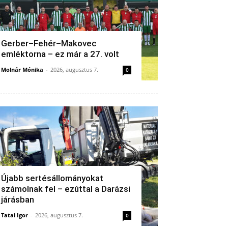
Gerber–Fehér–Makovec
emléktorna – ez már a 27. volt
Molnár Mónika
-
2026, augusztus 7.
0
Újabb sertésállományokat
számolnak fel – ezúttal a Darázsi
járásban
Tatai Igor
-
2026, augusztus 7.
0