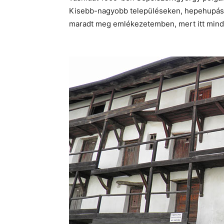
Kisebb-nagyobb településeken, hepehupás u
maradt meg emlékezetemben, mert itt minde