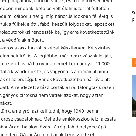
-ig magántulajdonban voltak, és a településen lévő
dőben mindenki köteles volt élelmiszerrel feltölteni,
Su
delmi célból 3 hétig, míg háborús időkben fél évig is
pl
uk a fülkék előtti, fából készült folyósókat, lépcsőket
kolabútorokkal rendezték be, így arra következtettünk,
et a védőfalak mögött.
karos szász házról is képet készítenem. Kétszintes
lna belülről is. A legtöbbet már nem szászok lakják,
 üzletet csinált a nyugatnémet kormánnyal: 11 000
al a kivándorlók teljes vagyona is a román államra
ták el az országot. Ennek következtében pár év alatt
dett. A rendezett szász porták ezrei tátongtak üresen
cigányok birtokba nem vették azokat, hogy aztán
mákat.
tünk, amelyről azt kell tudni, hogy 1949-ben a
ő orosz csapatoknak. Mellette emlékoszlop jelzi a csata
ábor Áront halálos lövés. A régi fahíd helyébe épült
mestere Gábor Áron hídjának keresztelte el.