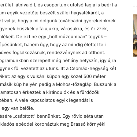
ület látnivalóit, és csoportunk utolsó tagja is beért a
m egyik vezetője beszélt szülei hagyatékáról, a
zt vallja, hogy a mi dolgunk továbbadni gyerekeinknek
egyenek büszkék a falujukra, városukra, és őrizzék,
emlékeit. De ezt ne egy „holt múzeumban” tegyük –
épésünket, hanem úgy, hogy az mindig élettel teli
űves foglalkozásnak, rendezvénynek ad otthont.
programunkban szerepelt még néhány helyszín, így újra
gynek föl vezetett az utunk. Itt a Csomád-hegység két
iket: az egyik vulkáni kúpon egy közel 500 méter
 a másik kúp helyén pedig a Mohos-tőzegláp. Buszunk a
yamatosan érkeztek a kirándulók és a fürdőzők.
ében. A vele kapcsolatos egyik legendát is
 egy van belőle.
ésére „csábított” bennünket. Egy rövid séta után
y kiadós ebéddel koronáztuk meg Brassó környéki