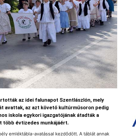
artották az idei falunapot Szentlászlón, mely
t avattak, az azt követő kultúrműsoron pedig
nos iskola egykori igazgatójának átadták a
t több évtizedes munkájáért.
ély emléktábla-avatással kezdődött. A táblát annak