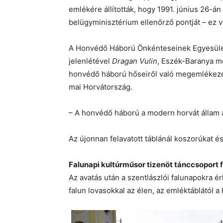
emlékére állították, hogy 1991. június 26-á
belügyminisztérium ellenőrző pontját – ez vo
A Honvédő Háború Önkénteseinek Egyesülete 
jelenlétével
Dragan Vulin
, Eszék-Baranya m
honvédő háború hőseiről való megemlékezés 
mai Horvátország.
– A honvédő háború a modern horvát állam a
Az újonnan felavatott táblánál koszorúkat é
Falunapi kultúrműsor tizenöt tánccsoport 
Az avatás után a szentlászlói falunapokra é
falun lovasokkal az élen, az emléktáblától a 