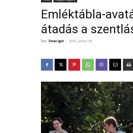
Emléktábla-avat
átadás a szentlá
Írta:
Tatai Igor
-
2016, június 30.