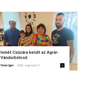
Ismét Csúzára került az Agrár-
Vándorbölcső
Tatai Igor
-
2026, augusztus 7.
0