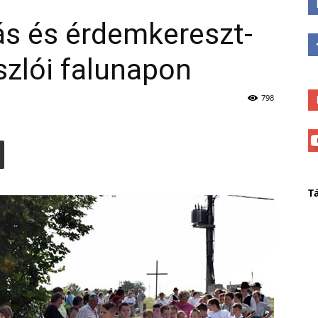
ás és érdemkereszt-
szlói falunapon
798
T