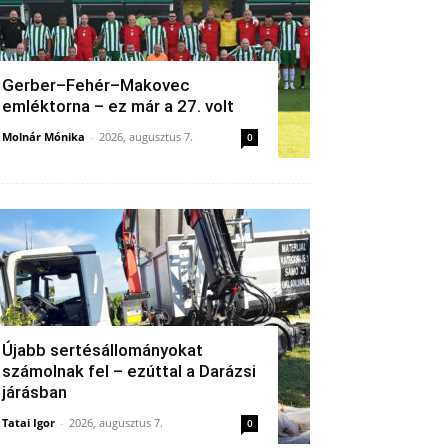
Gerber–Fehér–Makovec
emléktorna – ez már a 27. volt
Molnár Mónika
-
2026, augusztus 7.
0
Újabb sertésállományokat
számolnak fel – ezúttal a Darázsi
járásban
Tatai Igor
-
2026, augusztus 7.
0