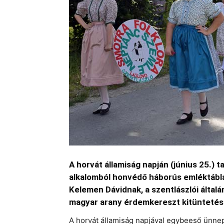
A horvát államiság napján (június 25.) t
alkalomból honvédő háborús emléktáblá
Kelemen Dávidnak, a szentlászlói általá
magyar arany érdemkereszt kitüntetés
A horvát államiság napjával egybeeső ünnep