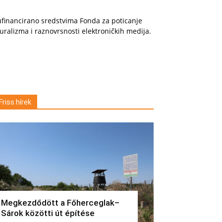
financirano sredstvima Fonda za poticanje
uralizma i raznovrsnosti elektroničkih medija.
Friss hírek
Megkezdődött a Főherceglak–
Sárok közötti út építése