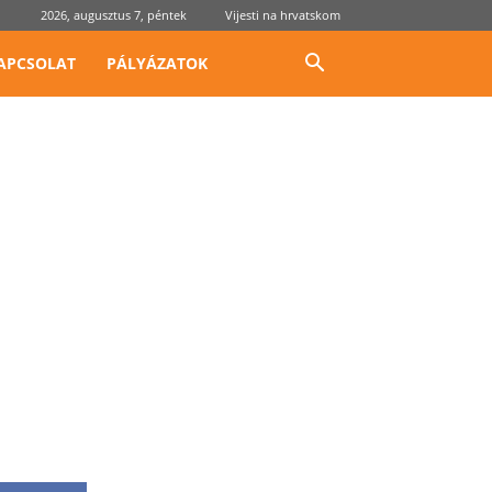
2026, augusztus 7, péntek
Vijesti na hrvatskom
APCSOLAT
PÁLYÁZATOK