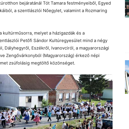
ltúrotthon bejáratánál Tót Tamara festményeiből, Egyed
káiból, a szentlászlói Nőegylet, valamint a Rozmaring
 kultúrműsorra, melyet a házigazdák és a
entlászlói Petőfi Sándor Kultúregyesület mind a négy
l, Dályhegyről, Eszékről, Ivanovciról, a magyarországi
letve Zengővárkonyból (Magyarország) érkező népi
rmet zsúfolásig megtöltő közönséget.