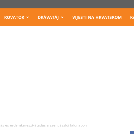
ROVATOK
DRÁVATÁJ
VIJESTI NA HRVATSKOM
K
ás és érdemkereszt-átadás a szentlászlói falunapon