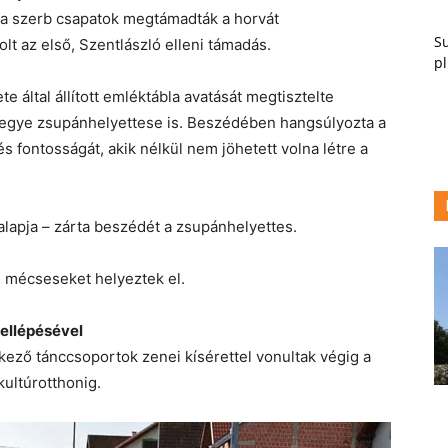
n a szerb csapatok megtámadták a horvát
Su
lt az első, Szentlászló elleni támadás.
pl
által állított emléktábla avatását megtisztelte
egye zsupánhelyettese is. Beszédében hangsúlyozta a
fontosságát, akik nélkül nem jöhetett volna létre a
lapja – zárta beszédét a zsupánhelyettes.
s mécseseket helyeztek el.
fellépésével
rkező tánccsoportok zenei kísérettel vonultak végig a
kultúrotthonig.