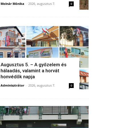
Molnár Mónika
-
2026, augusztus 7.
0
Augusztus 5. – A győzelem és
hálaadás, valamint a horvát
honvédők napja
Adminisztrátor
-
2026, augusztus 7.
0