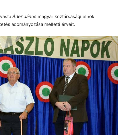
lvasta
Áder János
magyar köztársasági elnök
tetés adományozása melletti érveit.