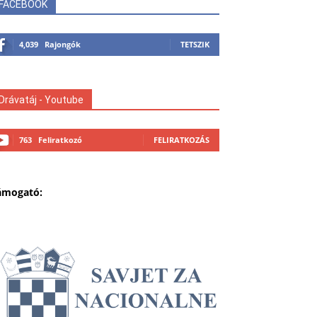
FACEBOOK
4,039
Rajongók
TETSZIK
Drávatáj - Youtube
763
Feliratkozó
FELIRATKOZÁS
ámogató: