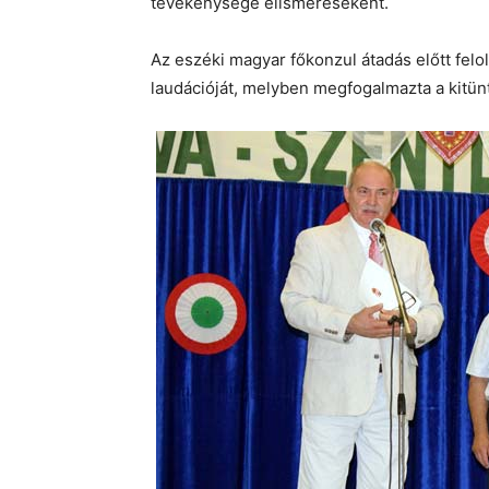
tevékenysége elismeréseként.
Az eszéki magyar főkonzul átadás előtt felo
laudációját, melyben megfogalmazta a kitün