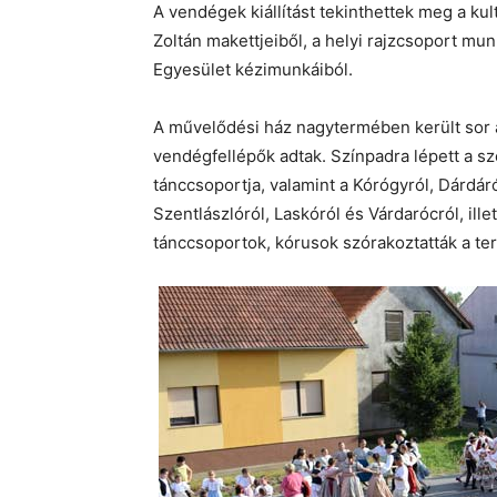
A vendégek kiállítást tekinthettek meg a ku
Zoltán makettjeiből, a helyi rajzcsoport mun
Egyesület kézimunkáiból.
A művelődési ház nagytermében került sor a
vendégfellépők adtak. Színpadra lépett a sz
tánccsoportja, valamint a Kórógyról, Dárdáró
Szentlászlóról, Laskóról és Várdarócról, il
tánccsoportok, kórusok szórakoztatták a te