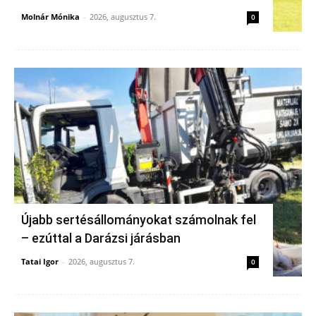
Molnár Mónika
-
2026, augusztus 7.
0
Újabb sertésállományokat számolnak fel
– ezúttal a Darázsi járásban
Tatai Igor
-
2026, augusztus 7.
0