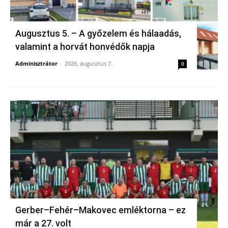
Augusztus 5. – A győzelem és hálaadás,
valamint a horvát honvédők napja
Adminisztrátor
-
2026, augusztus 7.
0
Gerber–Fehér–Makovec emléktorna – ez
már a 27. volt