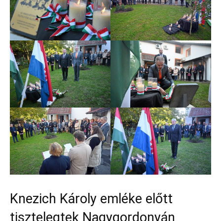
Knezich Károly emléke előtt
tisztelegtek Nagygordonyán