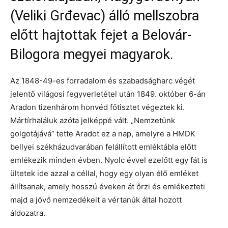
(Veliki Grđevac) álló mellszobra
előtt hajtottak fejet a Belovár-
Bilogora megyei magyarok.
Az 1848-49-es forradalom és szabadságharc végét
jelentő világosi fegyverletétel után 1849. október 6-án
Aradon tizenhárom honvéd főtisztet végeztek ki.
Mártírhaláluk azóta jelképpé vált. „Nemzetünk
golgotájává” tette Aradot ez a nap, amelyre a HMDK
bellyei székházudvarában felállított emléktábla előtt
emlékezik minden évben. Nyolc évvel ezelőtt egy fát is
ültetek ide azzal a céllal, hogy egy olyan élő emléket
állítsanak, amely hosszú éveken át őrzi és emlékezteti
majd a jövő nemzedékeit a vértanúk által hozott
áldozatra.