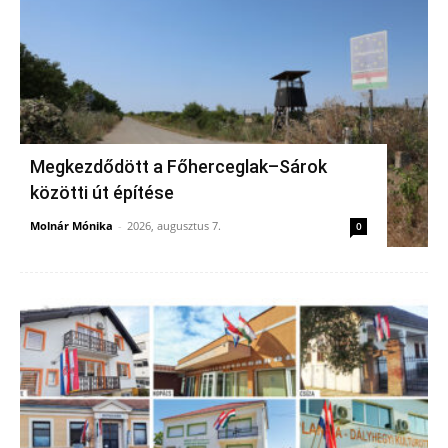
Megkezdődött a Főherceglak–Sárok
közötti út építése
Molnár Mónika
-
2026, augusztus 7.
0