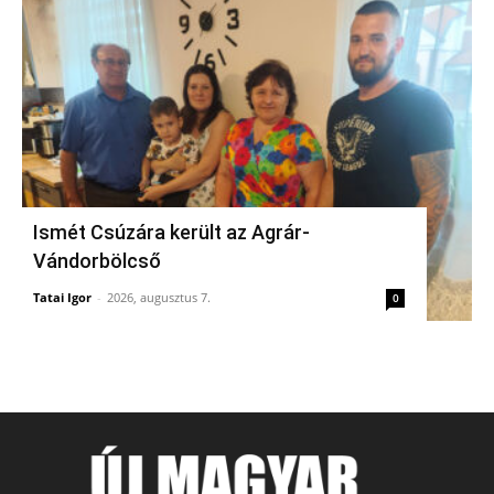
Ismét Csúzára került az Agrár-
Vándorbölcső
Tatai Igor
-
2026, augusztus 7.
0