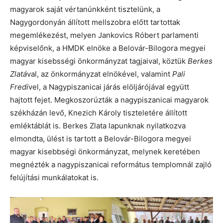
magyarok saját vértanúnkként tisztelünk, a
Nagygordonyán állított mellszobra előtt tartottak
megemlékezést, melyen Jankovics Róbert parlamenti
képviselőnk, a HMDK elnöke a Belovár-Bilogora megyei
magyar kisebsségi önkormányzat tagjaival, köztük
Berkes
Zlatá
val, az önkormányzat elnökével, valamint
Pali
Fredi
vel, a Nagypiszanicai járás elöljárójával együtt
hajtott fejet. Megkoszorúzták a nagypiszanicai magyarok
székházán levő, Knezich Károly tiszteletére állított
emléktáblát is. Berkes Zlata lapunknak nyilatkozva
elmondta, ülést is tartott a Belovár-Bilogora megyei
magyar kisebbségi önkormányzat, melynek keretében
megnézték a nagypiszanicai református templomnál zajló
felújítási munkálatokat is.