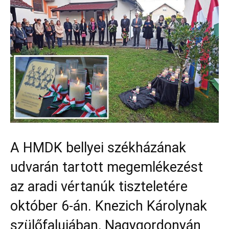
A HMDK bellyei székházának
udvarán tartott megemlékezést
az aradi vértanúk tiszteletére
október 6-án. Knezich Károlynak
szülőfalujában, Nagygordonyán