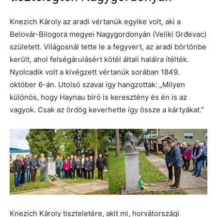
Knezich Károly az aradi vértanúk egyike volt, aki a
Belovár-Bilogora megyei Nagygordonyán (Veliki Grđevac)
született. Világosnál tette le a fegyvert, az aradi börtönbe
került, ahol felségárulásért kötél általi halálra ítélték.
Nyolcadik volt a kivégzett vértanúk sorában 1849.
október 6-án. Utolsó szavai így hangzottak: „Milyen
különös, hogy Haynau bíró is keresztény és én is az
vagyok. Csak az ördög keverhette így össze a kártyákat.”
Knezich Károly tiszteletére, akit mi, horvátországi