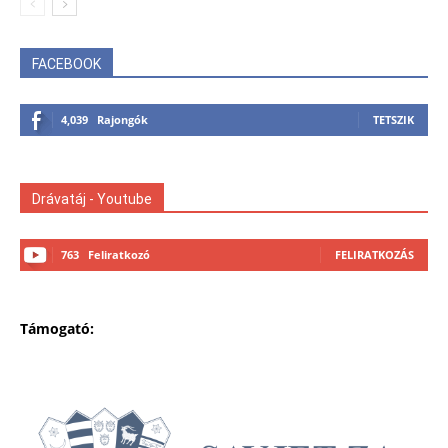
FACEBOOK
4,039
Rajongók
TETSZIK
Drávatáj - Youtube
763
Feliratkozó
FELIRATKOZÁS
Támogató: