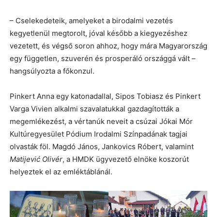
– Cselekedeteik, amelyeket a birodalmi vezetés
kegyetlenül megtorolt, jóval később a kiegyezéshez
vezetett, és végső soron ahhoz, hogy mára Magyarország
egy független, szuverén és prosperáló országgá vált –
hangsúlyozta a főkonzul.
Pinkert Anna egy katonadallal, Sipos Tobiasz és Pinkert
Varga Vivien alkalmi szavalatukkal gazdagították a
megemlékezést, a vértanúk neveit a csúzai Jókai Mór
Kultúregyesület Pódium Irodalmi Színpadának tagjai
olvasták föl. Magdó János, Jankovics Róbert, valamint
Matijević Olivér
, a HMDK ügyvezető elnöke koszorút
helyeztek el az emléktáblánál.