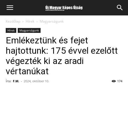
Kezdőlap
Hírek
Magyarságunk
Hírek
Magyarságunk
Emlékeztünk és fejet
hajtottunk: 175 évvel ezelőtt
végezték ki az aradi
vértanúkat
Írta:
F.M.
-
2024, október 10.
174