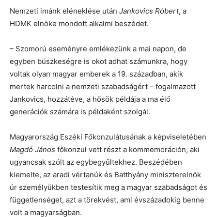
Nemzeti imánk eléneklése után
Jankovics Róbert
, a
HDMK elnöke mondott alkalmi beszédet.
– Szomorú eseményre emlékezünk a mai napon, de
egyben büszkeségre is okot adhat számunkra, hogy
voltak olyan magyar emberek a 19. században, akik
mertek harcolni a nemzeti szabadságért – fogalmazott
Jankovics, hozzátéve, a hősök példája a ma élő
generációk számára is példaként szolgál.
Magyarország Eszéki Főkonzulátusának a képviseletében
Magdó János
főkonzul vett részt a kommemoráción, aki
ugyancsak szólt az egybegyűltekhez. Beszédében
kiemelte, az aradi vértanúk és Batthyány miniszterelnök
úr személyükben testesítik meg a magyar szabadságot és
függetlenséget, azt a törekvést, ami évszázadokig benne
volt a magyarságban.