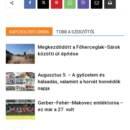
KAPCSOLÓDÓ CIKKEK
TÖBB A SZERZŐTŐL
Megkezdődött a Főherceglak–Sárok
közötti út építése
Augusztus 5. – A győzelem és
hálaadás, valamint a horvát honvédők
napja
Gerber–Fehér–Makovec emléktorna –
ez már a 27. volt