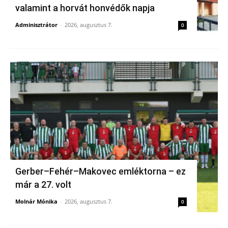
valamint a horvát honvédők napja
Adminisztrátor
-
2026, augusztus 7.
0
Gerber–Fehér–Makovec emléktorna – ez
már a 27. volt
Molnár Mónika
-
2026, augusztus 7.
0