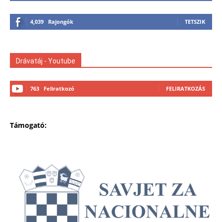
4,039
Rajongók
TETSZIK
Drávatáj - Youtube
763
Feliratkozó
FELIRATKOZÁS
Támogató: