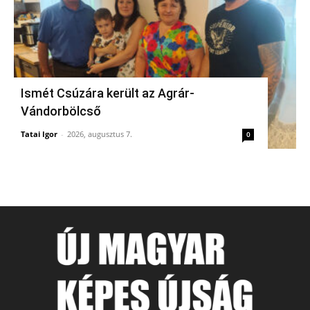
Ismét Csúzára került az Agrár-
Vándorbölcső
Tatai Igor
-
2026, augusztus 7.
0