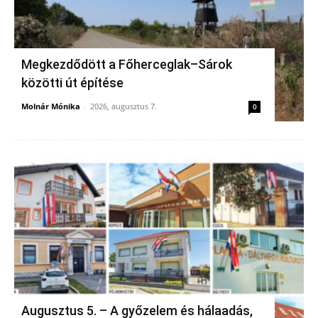
Megkezdődött a Főherceglak–Sárok
közötti út építése
Molnár Mónika
-
2026, augusztus 7.
0
Augusztus 5. – A győzelem és hálaadás,