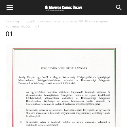
Kezdőlap
Együttműködési megállapodás a HMDK és a magyar
kormány között
01
01