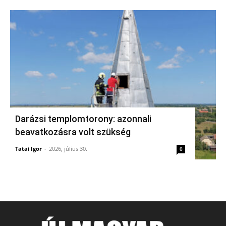
Darázsi templomtorony: azonnali
beavatkozásra volt szükség
Tatai Igor
-
2026, július 30.
0