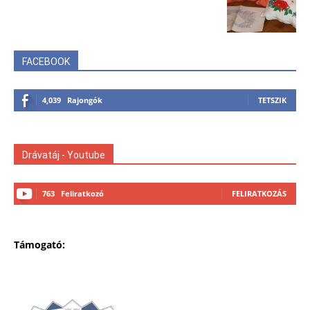
FACEBOOK
4,039
Rajongók
TETSZIK
Drávatáj - Youtube
763
Feliratkozó
FELIRATKOZÁS
Támogató: