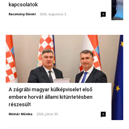
kapcsolatok
Racsmány Dániel
-
2026, augusztus 3.
0
A zágrábi magyar külképviselet első
embere horvát állami kitüntetésben
részesült
Molnár Mónika
-
2026, július 30.
0