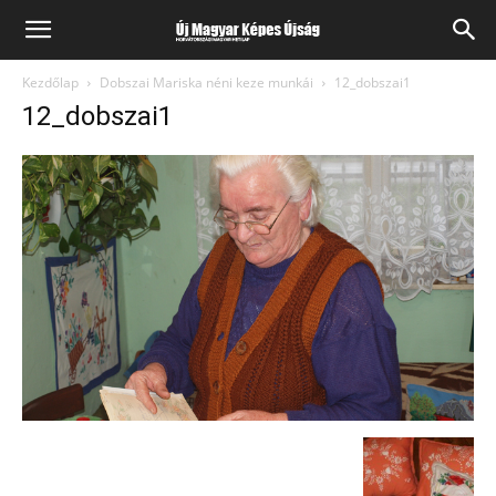
Kezdőlap
Dobszai Mariska néni keze munkái
12_dobszai1
12_dobszai1