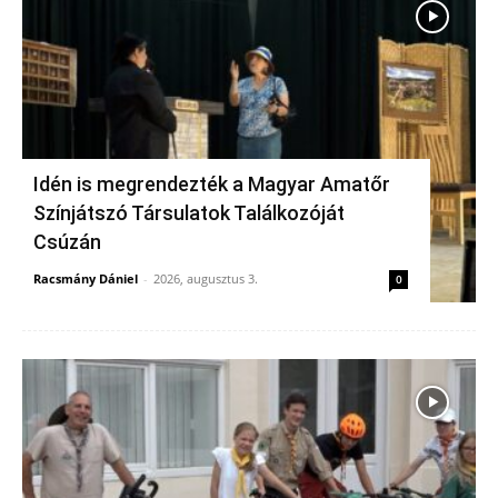
Idén is megrendezték a Magyar Amatőr
Színjátszó Társulatok Találkozóját
Csúzán
Racsmány Dániel
-
2026, augusztus 3.
0