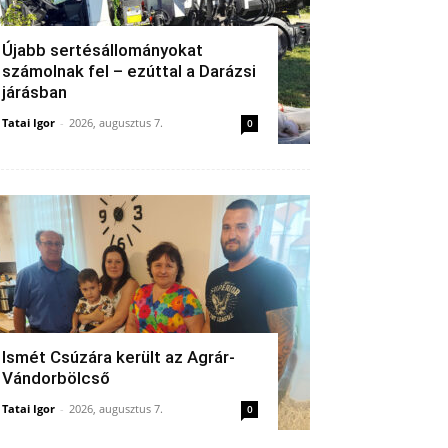
Újabb sertésállományokat
számolnak fel – ezúttal a Darázsi
járásban
Tatai Igor
-
2026, augusztus 7.
0
Ismét Csúzára került az Agrár-
Vándorbölcső
Tatai Igor
-
2026, augusztus 7.
0