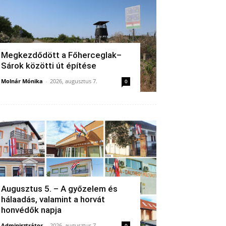
Megkezdődött a Főherceglak–
Sárok közötti út építése
Molnár Mónika
-
2026, augusztus 7.
0
Augusztus 5. – A győzelem és
hálaadás, valamint a horvát
honvédők napja
Adminisztrátor
-
2026, augusztus 7.
0