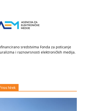
financirano sredstvima Fonda za poticanje
uralizma i raznovrsnosti elektroničkih medija.
Friss hírek