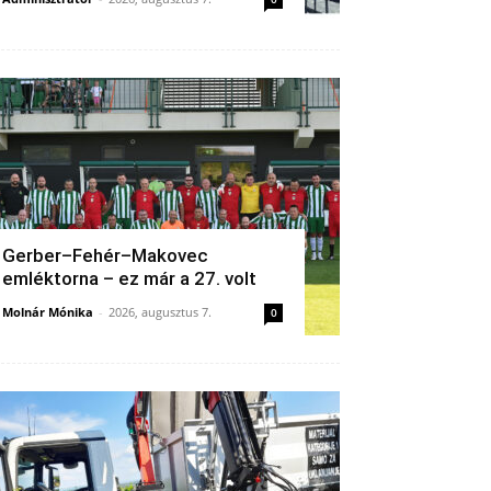
Gerber–Fehér–Makovec
emléktorna – ez már a 27. volt
Molnár Mónika
-
2026, augusztus 7.
0