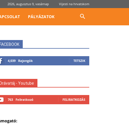
2026, augusztus 9, vasárnap
Vijesti na hrvatskom
APCSOLAT
PÁLYÁZATOK
FACEBOOK
4,039
Rajongók
TETSZIK
Drávatáj - Youtube
763
Feliratkozó
FELIRATKOZÁS
ámogató: