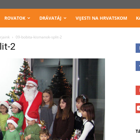
ROVATOK
DRÁVATÁJ
VIJESTI NA HRVATSKOM
K
rjaink
09-bobita-kismanok-split-2
it-2
T