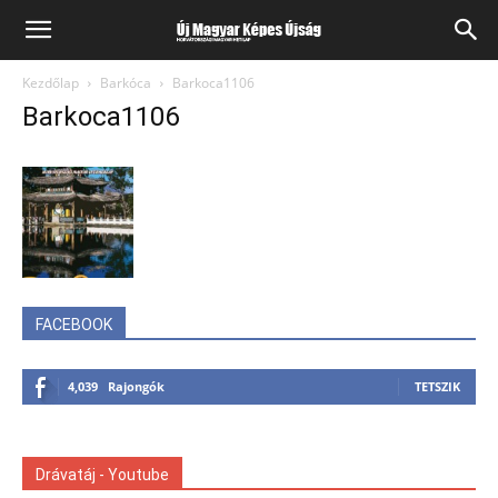
Kezdőlap
Barkóca
Barkoca1106
Barkoca1106
FACEBOOK
4,039
Rajongók
TETSZIK
Drávatáj - Youtube