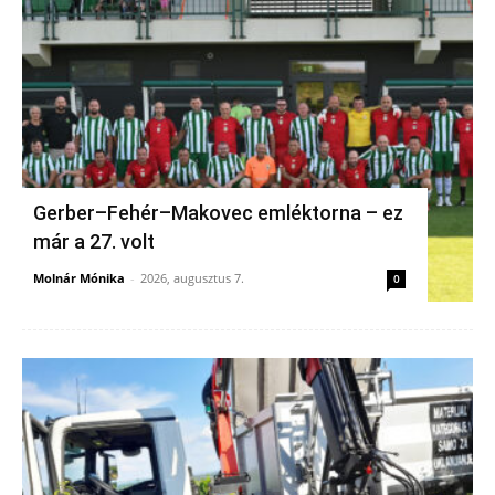
Gerber–Fehér–Makovec emléktorna – ez
már a 27. volt
Molnár Mónika
-
2026, augusztus 7.
0