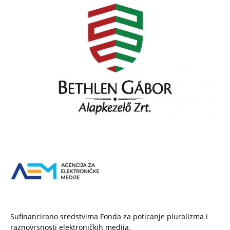
Sufinancirano sredstvima Fonda za poticanje pluralizma i
raznovrsnosti elektroničkih medija.