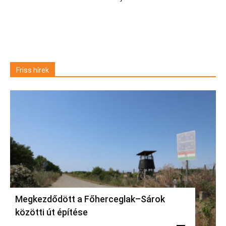
Friss hírek
Megkezdődött a Főherceglak–Sárok
közötti út építése