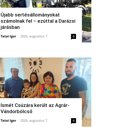
Újabb sertésállományokat
számolnak fel – ezúttal a Darázsi
járásban
Tatai Igor
-
2026, augusztus 7.
0
Ismét Csúzára került az Agrár-
Vándorbölcső
Tatai Igor
-
2026, augusztus 7.
0