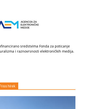
financirano sredstvima Fonda za poticanje
uralizma i raznovrsnosti elektroničkih medija.
Friss hírek