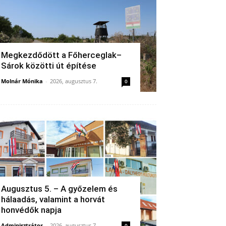
Megkezdődött a Főherceglak–
Sárok közötti út építése
Molnár Mónika
-
2026, augusztus 7.
0
Augusztus 5. – A győzelem és
hálaadás, valamint a horvát
honvédők napja
Adminisztrátor
-
2026, augusztus 7.
0