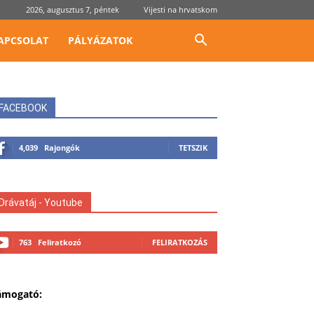
2026, augusztus 7, péntek
Vijesti na hrvatskom
APCSOLAT
PÁLYÁZATOK
FACEBOOK
4,039
Rajongók
TETSZIK
Drávatáj - Youtube
763
Feliratkozó
FELIRATKOZÁS
ámogató: