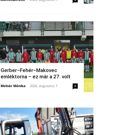
Gerber–Fehér–Makovec
emléktorna – ez már a 27. volt
Molnár Mónika
-
2026, augusztus 7.
0