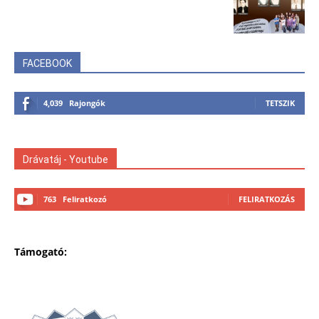
FACEBOOK
4,039
Rajongók
TETSZIK
Drávatáj - Youtube
763
Feliratkozó
FELIRATKOZÁS
Támogató: