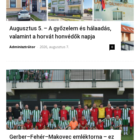
Augusztus 5. – A győzelem és hálaadás,
valamint a horvát honvédők napja
Adminisztrátor
-
2026, augusztus 7.
0
Gerber–Fehér–Makovec emléktorna – ez