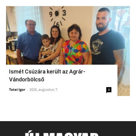
Ismét Csúzára került az Agrár-
Vándorbölcső
Tatai Igor
-
2026, augusztus 7.
0