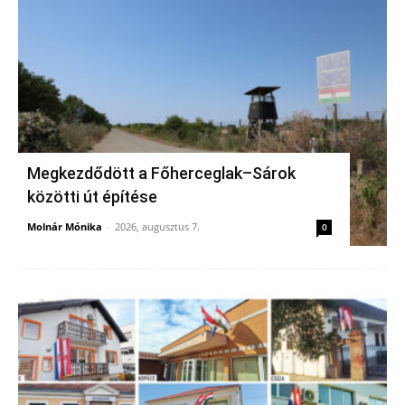
Megkezdődött a Főherceglak–Sárok
közötti út építése
Molnár Mónika
-
2026, augusztus 7.
0