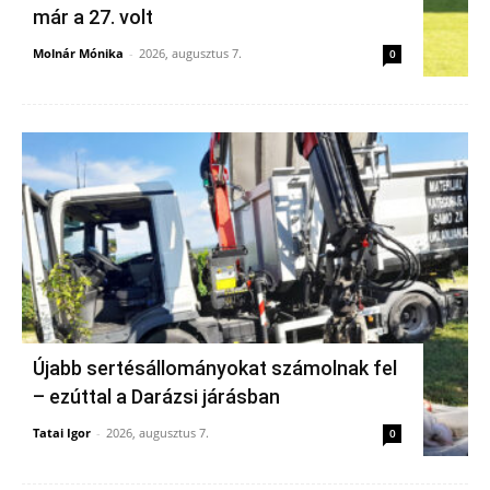
már a 27. volt
Molnár Mónika
-
2026, augusztus 7.
0
Újabb sertésállományokat számolnak fel
– ezúttal a Darázsi járásban
Tatai Igor
-
2026, augusztus 7.
0