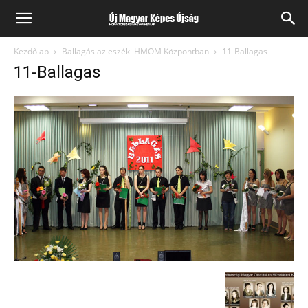
Kezdőlap
Ballagás az eszéki HMOM Központban
11-Ballagas
11-Ballagas