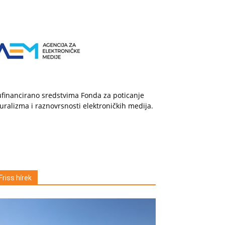
financirano sredstvima Fonda za poticanje
uralizma i raznovrsnosti elektroničkih medija.
Friss hírek