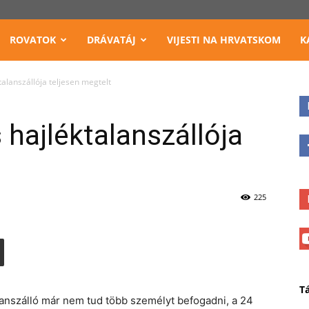
ROVATOK
DRÁVATÁJ
VIJESTI NA HRVATSKOM
K
talanszállója teljesen megtelt
 hajléktalanszállója
225
T
alanszálló már nem tud több személyt befogadni, a 24