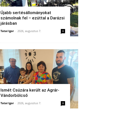
Újabb sertésállományokat
számolnak fel – ezúttal a Darázsi
járásban
Tatai Igor
-
2026, augusztus 7.
0
Ismét Csúzára került az Agrár-
Vándorbölcső
Tatai Igor
-
2026, augusztus 7.
0