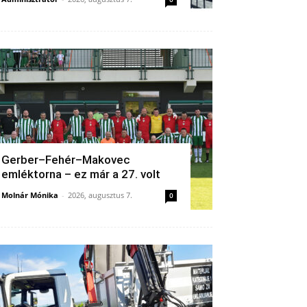
Gerber–Fehér–Makovec
emléktorna – ez már a 27. volt
Molnár Mónika
-
2026, augusztus 7.
0