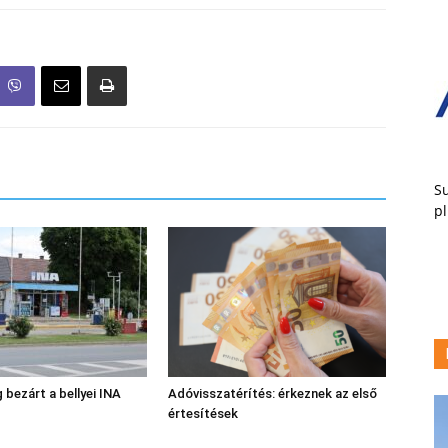
Su
pl
 bezárt a bellyei INA
Adóvisszatérítés: érkeznek az első
értesítések