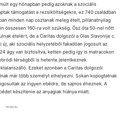
múlt egy hónapban pedig azoknak a szociális
kaptak támogatást a rezsiköltségekre, ez 740 családban
ban minden nap osztanak meleg ételt, pillanatnyilag
én összesen 160-ra volt szükség. Ősz óta 50-nel nőtt
nak ételért, de a Caritas dolgozói a Glas Slavonije c.
új, aki szociális helyzetéből fakadóan jogosult az
 24 ágy van biztosítva, ketten pedig így is matracokon
nbródi térségből is hetente jelentkeznek
ktalanszálló. Ezeket azonban a Caritas dolgozói
dnak már több személyt elhelyezni. Sokan kopogtatnak
jogosultak az ingyen ebédre, de sajnos éheznek. A
édet készítenie az anyagiak hiánya miatt.
Hirdetés