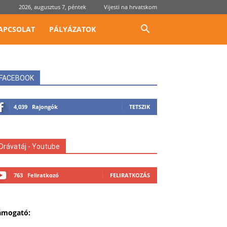
2026, augusztus 7, péntek
Vijesti na hrvatskom
APCSOLAT
PÁLYÁZATOK
FACEBOOK
4,039
Rajongók
TETSZIK
Drávatáj - Youtube
763
Feliratkozó
FELIRATKOZÁS
ámogató: