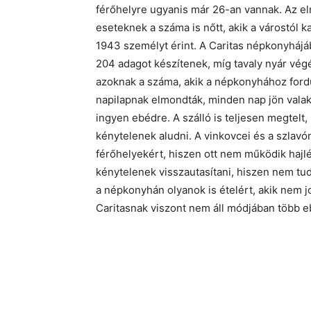
férőhelyre ugyanis már 26-an vannak. Az el
eseteknek a száma is nőtt, akik a várostól 
1943 személyt érint. A Caritas népkonyhájá
204 adagot készítenek, míg tavaly nyár vég
azoknak a száma, akik a népkonyhához fordul
napilapnak elmondták, minden nap jön valaki 
ingyen ebédre. A szálló is teljesen megtelt,
kénytelenek aludni. A vinkovcei és a szlavó
férőhelyekért, hiszen ott nem működik hajlé
kénytelenek visszautasítani, hiszen nem tu
a népkonyhán olyanok is ételért, akik nem 
Caritasnak viszont nem áll módjában több eb