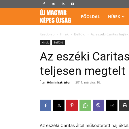
Képes
FŐOLDAL
HÍREK
Újság
Kezdőlap
Hírek
Belföld
Az eszéki Caritas hajlék
Hírek
Belföld
Az eszéki Caritas
teljesen megtelt
Írta:
Adminisztrátor
-
2011, március 16.
Az eszéki Caritas által működtetett hajlékt