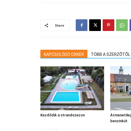
Share
KAPCSOLÓDÓ CIKKEK
TÖBB A SZERZŐTŐL
Kezdődik a strandszezon
Átmenetileg
benzinkút