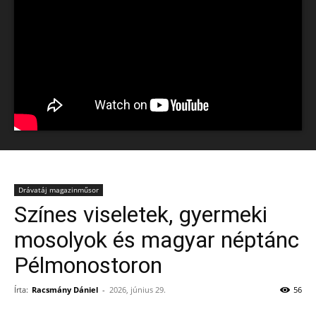
Drávatáj magazinműsor
Színes viseletek, gyermeki
mosolyok és magyar néptánc
Pélmonostoron
Írta:
Racsmány Dániel
-
2026, június 29.
56