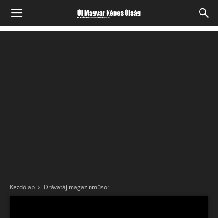
Kezdőlap
Drávatáj magazinműsor