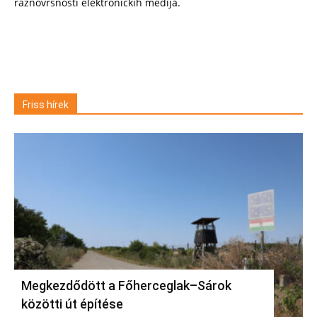
raznovrsnosti elektroničkih medija.
Friss hírek
Megkezdődött a Főherceglak–Sárok
közötti út építése