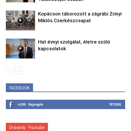
Kopácson táborozott a zágrábi Zrínyi
Miklós Cserkészcsapat
Hat évnyi szolgálat, életre szóló
kapcsolatok
FACEBOOK
4,039
Rajongók
TETSZIK
Drávatáj - Youtube