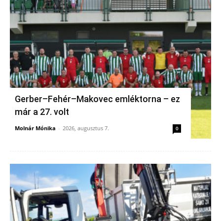
Gerber–Fehér–Makovec emléktorna – ez
már a 27. volt
Molnár Mónika
-
2026, augusztus 7.
0