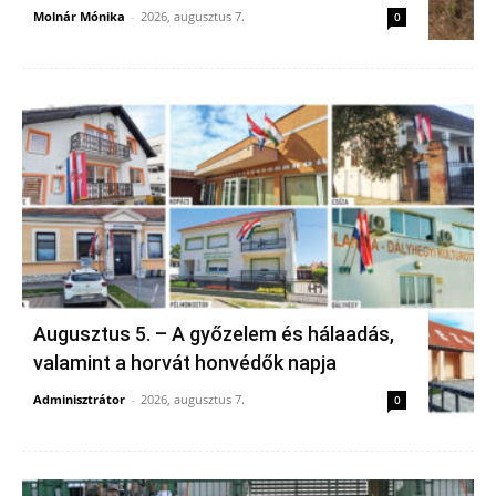
Molnár Mónika
-
2026, augusztus 7.
0
Augusztus 5. – A győzelem és hálaadás,
valamint a horvát honvédők napja
Adminisztrátor
-
2026, augusztus 7.
0