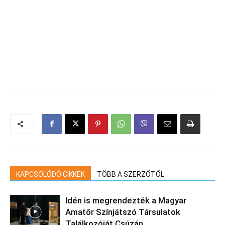
KAPCSOLÓDÓ CIKKEK
TÖBB A SZERZŐTŐL
Idén is megrendezték a Magyar
Amatőr Színjátszó Társulatok
Találkozóját Csúzán