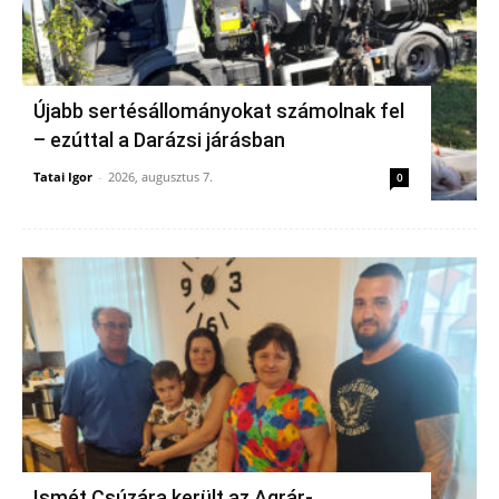
Újabb sertésállományokat számolnak fel
– ezúttal a Darázsi járásban
Tatai Igor
-
2026, augusztus 7.
0
Ismét Csúzára került az Agrár-