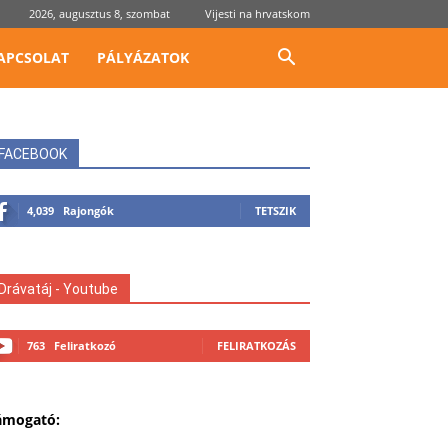
2026, augusztus 8, szombat
Vijesti na hrvatskom
APCSOLAT
PÁLYÁZATOK
FACEBOOK
4,039
Rajongók
TETSZIK
Drávatáj - Youtube
763
Feliratkozó
FELIRATKOZÁS
ámogató: