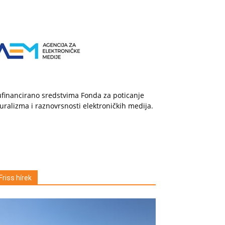
financirano sredstvima Fonda za poticanje
uralizma i raznovrsnosti elektroničkih medija.
Friss hírek