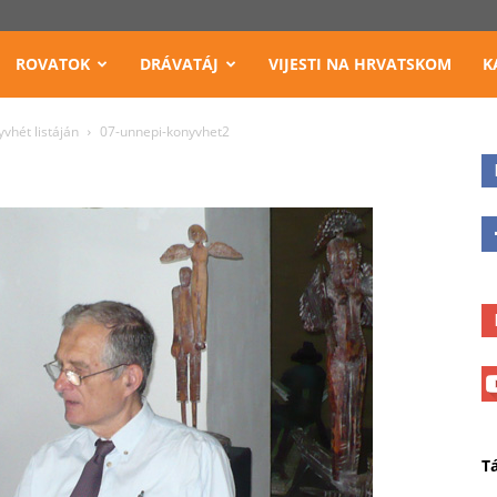
ROVATOK
DRÁVATÁJ
VIJESTI NA HRVATSKOM
K
vhét listáján
07-unnepi-konyvhet2
T