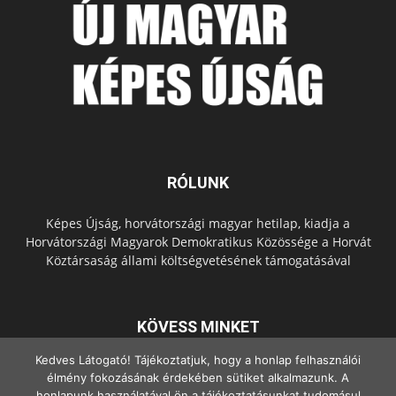
RÓLUNK
Képes Újság, horvátországi magyar hetilap, kiadja a
Horvátországi Magyarok Demokratikus Közössége a Horvát
Köztársaság állami költségvetésének támogatásával
KÖVESS MINKET
Kedves Látogató! Tájékoztatjuk, hogy a honlap felhasználói
élmény fokozásának érdekében sütiket alkalmazunk. A
honlapunk használatával ön a tájékoztatásunkat tudomásul