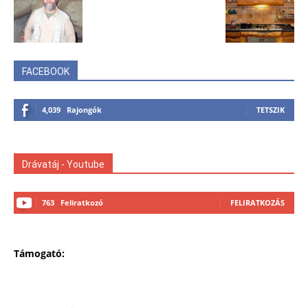
FACEBOOK
4,039
Rajongók
TETSZIK
Drávatáj - Youtube
763
Feliratkozó
FELIRATKOZÁS
Támogató: