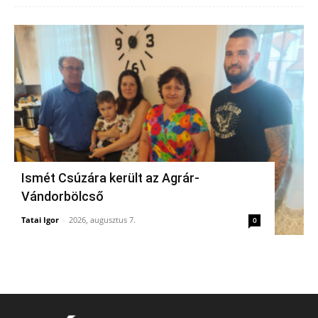
Ismét Csúzára került az Agrár-
Vándorbölcső
Tatai Igor
-
2026, augusztus 7.
0