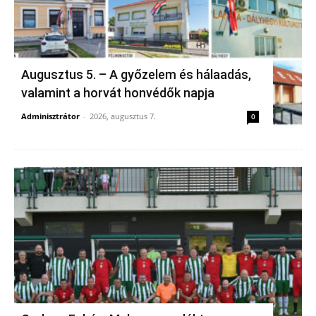
Augusztus 5. – A győzelem és hálaadás,
valamint a horvát honvédők napja
Adminisztrátor
-
2026, augusztus 7.
0