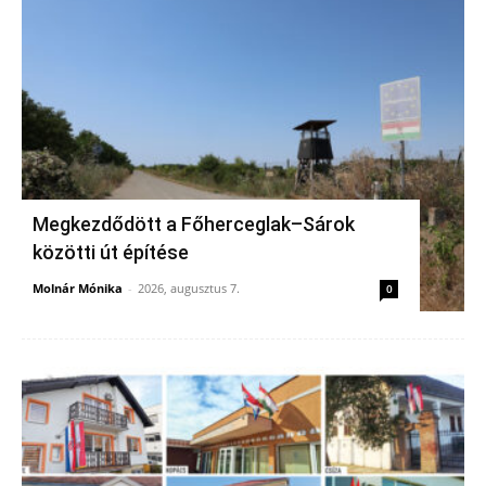
Megkezdődött a Főherceglak–Sárok
közötti út építése
Molnár Mónika
-
2026, augusztus 7.
0