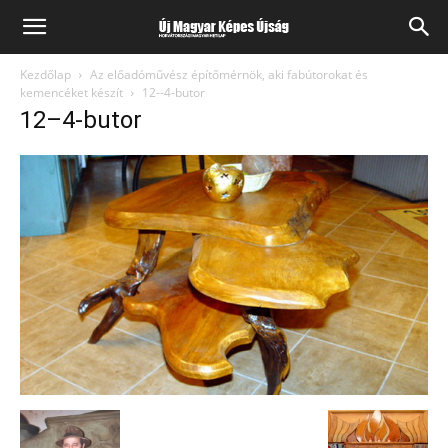
Kezdőlap
Az előadóművész építőmérnök, aki fabútorokat és
kemencéket készít
12--4-butor
12–4-butor