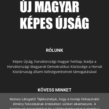
RÓLUNK
Képes Újság, horvátországi magyar hetilap, kiadja a
Horvátországi Magyarok Demokratikus Közössége a Horvát
Köztársaság állami költségvetésének támogatásával
KÖVESS MINKET
Kedves Látogató! Tájékoztatjuk, hogy a honlap felhasználói
élmény fokozásának érdekében sütiket alkalmazunk. A
honlapunk használatával ön a tájékoztatásunkat tudomásul