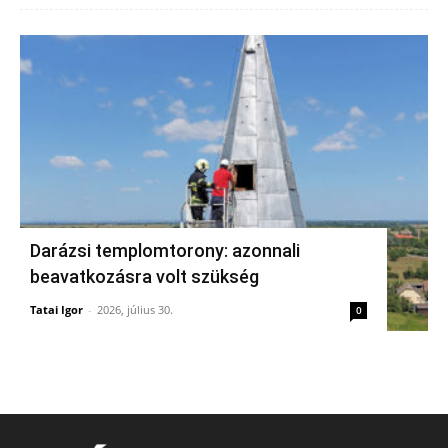
Darázsi templomtorony: azonnali
beavatkozásra volt szükség
Tatai Igor
-
2026, július 30.
0