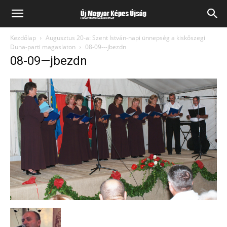
Kezdőlap
Augusztus 20-a: Szent István-napi ünnepség a kiskőszegi
Duna-parti magaslaton
08-09---jbezdn
08-09—jbezdn