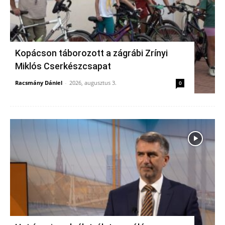
Kopácson táborozott a zágrábi Zrínyi
Miklós Cserkészcsapat
Racsmány Dániel
-
2026, augusztus 3.
0