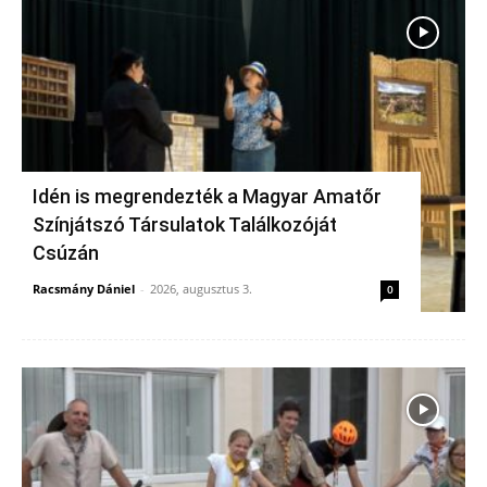
Idén is megrendezték a Magyar Amatőr
Színjátszó Társulatok Találkozóját
Csúzán
Racsmány Dániel
-
2026, augusztus 3.
0