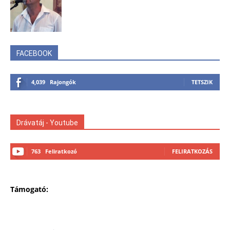
FACEBOOK
4,039
Rajongók
TETSZIK
Drávatáj - Youtube
763
Feliratkozó
FELIRATKOZÁS
Támogató: