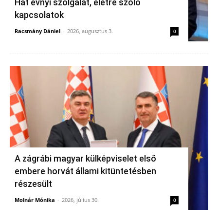
Hat évnyi szolgálat, életre szóló
kapcsolatok
Racsmány Dániel
-
2026, augusztus 3.
0
A zágrábi magyar külképviselet első
embere horvát állami kitüntetésben
részesült
Molnár Mónika
-
2026, július 30.
0