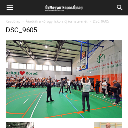
Kezdőlap
Átadták a kórógyi iskola új tornatermét
DSC_9605
DSC_9605