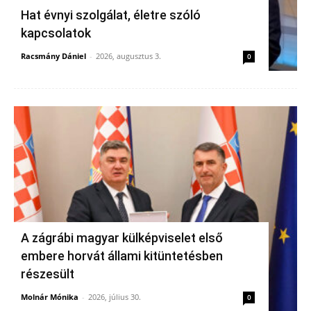
Hat évnyi szolgálat, életre szóló
kapcsolatok
Racsmány Dániel
-
2026, augusztus 3.
0
A zágrábi magyar külképviselet első
embere horvát állami kitüntetésben
részesült
Molnár Mónika
-
2026, július 30.
0