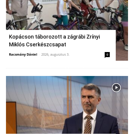
Kopácson táborozott a zágrábi Zrínyi
Miklós Cserkészcsapat
Racsmány Dániel
-
2026, augusztus 3.
0