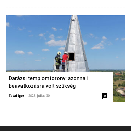
Darázsi templomtorony: azonnali
beavatkozásra volt szükség
Tatai Igor
-
2026, július 30.
0