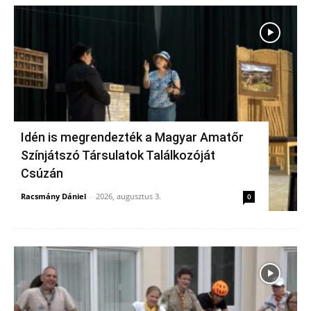
Idén is megrendezték a Magyar Amatőr
Színjátszó Társulatok Találkozóját
Csúzán
Racsmány Dániel
-
2026, augusztus 3.
0