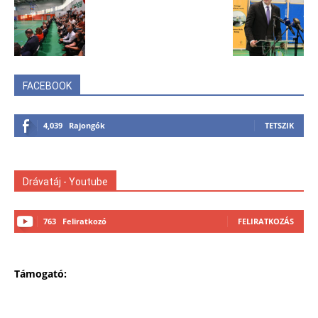
FACEBOOK
4,039
Rajongók
TETSZIK
Drávatáj - Youtube
763
Feliratkozó
FELIRATKOZÁS
Támogató: