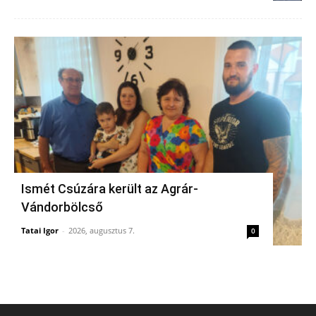
Ismét Csúzára került az Agrár-
Vándorbölcső
Tatai Igor
-
2026, augusztus 7.
0