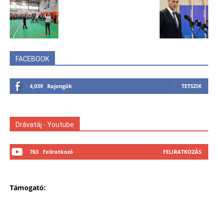
FACEBOOK
4,039
Rajongók
TETSZIK
Drávatáj - Youtube
763
Feliratkozó
FELIRATKOZÁS
Támogató: