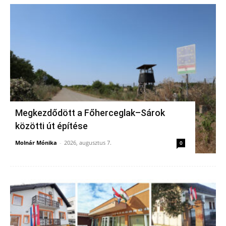
Megkezdődött a Főherceglak–Sárok
közötti út építése
Molnár Mónika
-
2026, augusztus 7.
0