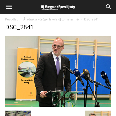
Kezdőlap
Átadták a kórógyi iskola új tornatermét
DSC_2841
DSC_2841