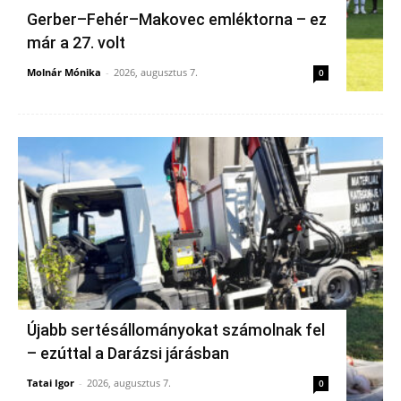
Gerber–Fehér–Makovec emléktorna – ez
már a 27. volt
Molnár Mónika
-
2026, augusztus 7.
0
Újabb sertésállományokat számolnak fel
– ezúttal a Darázsi járásban
Tatai Igor
-
2026, augusztus 7.
0