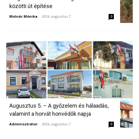
közötti út építése
Molnár Mónika
-
2026, augusztus 7.
0
Augusztus 5. – A győzelem és hálaadás,
valamint a horvát honvédők napja
Adminisztrátor
-
2026, augusztus 7.
0