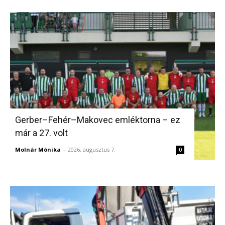
Gerber–Fehér–Makovec emléktorna – ez
már a 27. volt
Molnár Mónika
-
2026, augusztus 7.
0