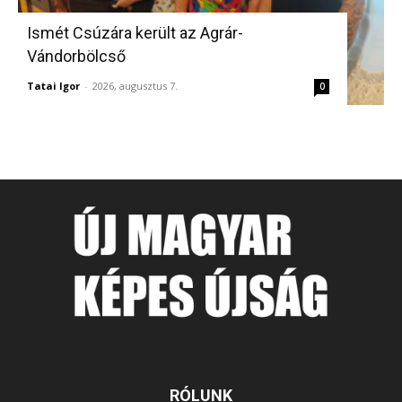
Ismét Csúzára került az Agrár-
Vándorbölcső
Tatai Igor
-
2026, augusztus 7.
0
RÓLUNK