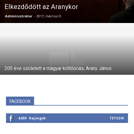
Elkezdődött az Aranykor
Adminisztrátor
-
2017, március 9.
200 éve született a magyar költőóriás, Arany János
FACEBOOK
4,039
Rajongók
TETSZIK