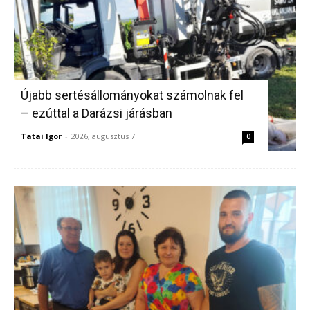
Újabb sertésállományokat számolnak fel
– ezúttal a Darázsi járásban
Tatai Igor
-
2026, augusztus 7.
0