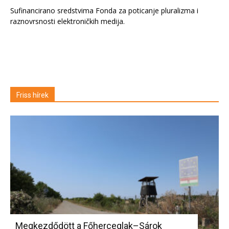
Sufinancirano sredstvima Fonda za poticanje pluralizma i
raznovrsnosti elektroničkih medija.
Friss hírek
Megkezdődött a Főherceglak–Sárok