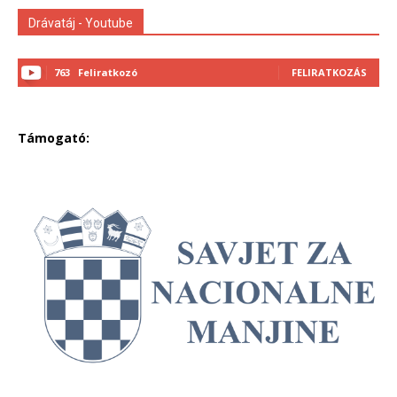
Drávatáj - Youtube
763
Feliratkozó
FELIRATKOZÁS
Támogató: