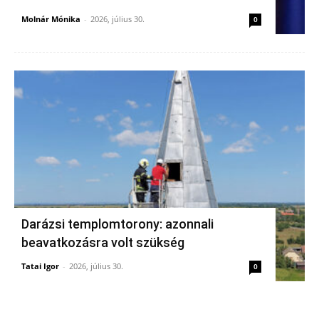
Molnár Mónika
-
2026, július 30.
0
Darázsi templomtorony: azonnali
beavatkozásra volt szükség
Tatai Igor
-
2026, július 30.
0