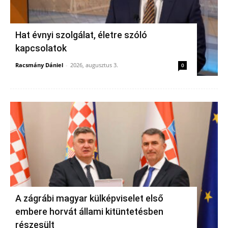
Hat évnyi szolgálat, életre szóló
kapcsolatok
Racsmány Dániel
-
2026, augusztus 3.
0
A zágrábi magyar külképviselet első
embere horvát állami kitüntetésben
részesült