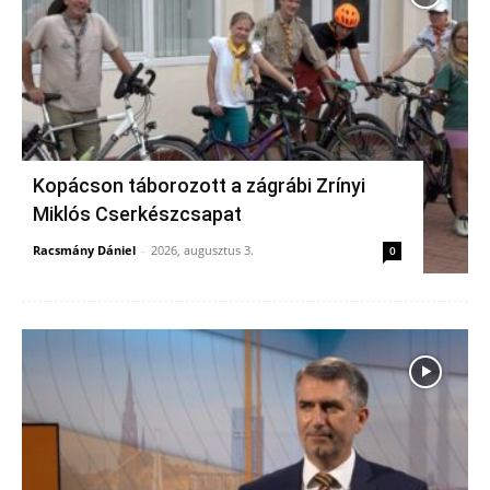
Kopácson táborozott a zágrábi Zrínyi
Miklós Cserkészcsapat
Racsmány Dániel
-
2026, augusztus 3.
0