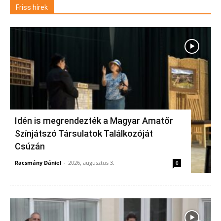
Friss hírek
Idén is megrendezték a Magyar Amatőr
Színjátszó Társulatok Találkozóját
Csúzán
Racsmány Dániel
-
2026, augusztus 3.
0