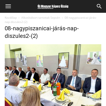
Kezdőlap
Alkotótábort tartottak Sepsén
08-nagypiszanicai-járás-
nap-diszules2-(2)
08-nagypiszanicai-járás-nap-
diszules2-(2)