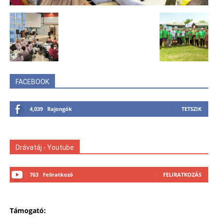
FACEBOOK
4,039
Rajongók
TETSZIK
Drávatáj - Youtube
763
Feliratkozó
FELIRATKOZÁS
Támogató: