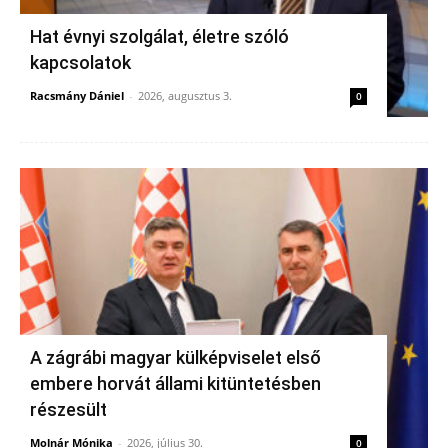
Hat évnyi szolgálat, életre szóló
kapcsolatok
Racsmány Dániel
-
2026, augusztus 3.
0
A zágrábi magyar külképviselet első
embere horvát állami kitüntetésben
részesült
Molnár Mónika
-
2026, július 30.
0