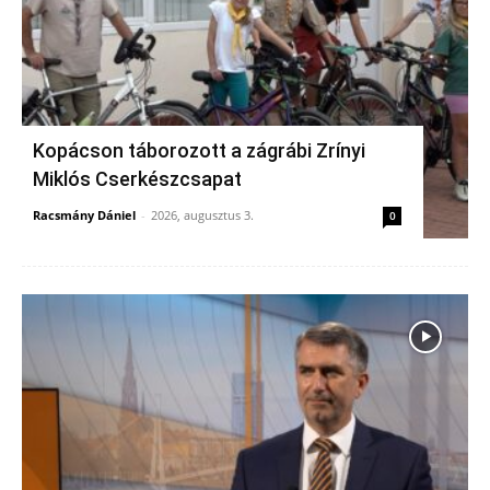
Kopácson táborozott a zágrábi Zrínyi
Miklós Cserkészcsapat
Racsmány Dániel
-
2026, augusztus 3.
0