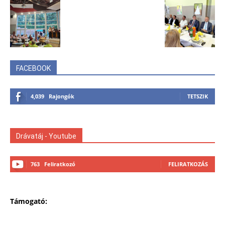
FACEBOOK
4,039
Rajongók
TETSZIK
Drávatáj - Youtube
763
Feliratkozó
FELIRATKOZÁS
Támogató: