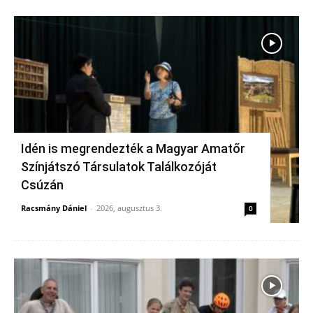
Idén is megrendezték a Magyar Amatőr
Színjátszó Társulatok Találkozóját
Csúzán
Racsmány Dániel
-
2026, augusztus 3.
0