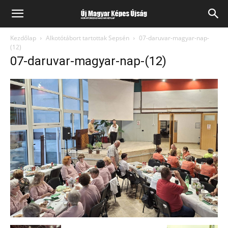
Kezdőlap
Alkotótábort tartottak Sepsén
07-daruvar-magyar-nap-
(12)
07-daruvar-magyar-nap-(12)