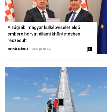
A zágrábi magyar külképviselet első
embere horvát állami kitüntetésben
részesült
Molnár Mónika
-
2026, július 30.
0