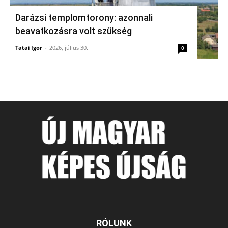
Darázsi templomtorony: azonnali
beavatkozásra volt szükség
Tatai Igor
-
2026, július 30.
0
RÓLUNK