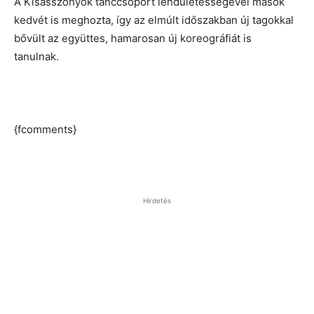
A Kisasszonyok tánccsoport lendületességével mások
kedvét is meghozta, így az elmúlt időszakban új tagokkal
bővült az együttes, hamarosan új koreográfiát is
tanulnak.
{fcomments}
Hirdetés