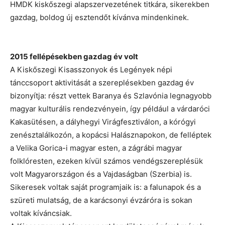
HMDK kiskőszegi alapszervezetének titkára, sikerekben
gazdag, boldog új esztendőt kívánva mindenkinek.
2015 fellépésekben gazdag év volt
A Kiskőszegi Kisasszonyok és Legények népi
tánccsoport aktivitását a szereplésekben gazdag év
bizonyítja: részt vettek Baranya és Szlavónia legnagyobb
magyar kulturális rendezvényein, így például a várdaróci
Kakasütésen, a dályhegyi Virágfesztiválon, a kórógyi
zenésztalálkozón, a kopácsi Halásznapokon, de felléptek
a Velika Gorica-i magyar esten, a zágrábi magyar
folklóresten, ezeken kívül számos vendégszereplésük
volt Magyarországon és a Vajdaságban (Szerbia) is.
Sikeresek voltak saját programjaik is: a falunapok és a
szüreti mulatság, de a karácsonyi évzáróra is sokan
voltak kíváncsiak.