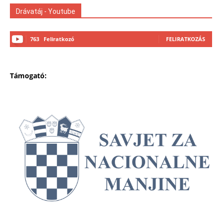
Drávatáj - Youtube
763
Feliratkozó
FELIRATKOZÁS
Támogató: