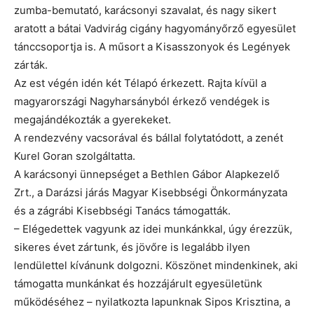
zumba-bemutató, karácsonyi szavalat, és nagy sikert
aratott a bátai Vadvirág cigány hagyományőrző egyesület
tánccsoportja is. A műsort a Kisasszonyok és Legények
zárták.
Az est végén idén két Télapó érkezett. Rajta kívül a
magyarországi Nagyharsányból érkező vendégek is
megajándékozták a gyerekeket.
A rendezvény vacsorával és bállal folytatódott, a zenét
Kurel Goran szolgáltatta.
A karácsonyi ünnepséget a Bethlen Gábor Alapkezelő
Zrt., a Darázsi járás Magyar Kisebbségi Önkormányzata
és a zágrábi Kisebbségi Tanács támogatták.
– Elégedettek vagyunk az idei munkánkkal, úgy érezzük,
sikeres évet zártunk, és jövőre is legalább ilyen
lendülettel kívánunk dolgozni. Köszönet mindenkinek, aki
támogatta munkánkat és hozzájárult egyesületünk
működéséhez – nyilatkozta lapunknak Sipos Krisztina, a