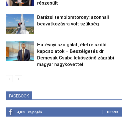
részesült
Darázsi templomtorony: azonnali
beavatkozásra volt szükség
Hatévnyi szolgálat, életre szóló
kapcsolatok – Beszélgetés dr.
Demcsák Csaba leköszönő zágrábi
magyar nagykövettel
FACEBOOK
4,039
Rajongók
TETSZIK