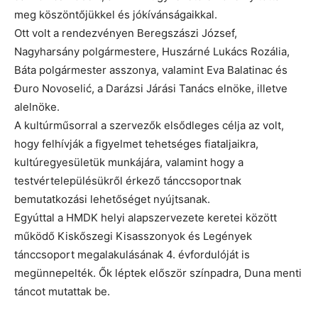
meg köszöntőjükkel és jókívánságaikkal.
Ott volt a rendezvényen Beregszászi József,
Nagyharsány polgármestere, Huszárné Lukács Rozália,
Báta polgármester asszonya, valamint Eva Balatinac és
Đuro Novoselić, a Darázsi Járási Tanács elnöke, illetve
alelnöke.
A kultúrműsorral a szervezők elsődleges célja az volt,
hogy felhívják a figyelmet tehetséges fiataljaikra,
kultúregyesületük munkájára, valamint hogy a
testvértelepülésükről érkező tánccsoportnak
bemutatkozási lehetőséget nyújtsanak.
Egyúttal a HMDK helyi alapszervezete keretei között
működő Kiskőszegi Kisasszonyok és Legények
tánccsoport megalakulásának 4. évfordulóját is
megünnepelték. Ők léptek először színpadra, Duna menti
táncot mutattak be.