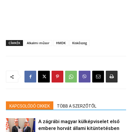
CÍMKÉK
Alkalmi műsor
HMDK
Kiskőszeg
KAPCSOLÓDÓ CIKKEK
TÖBB A SZERZŐTŐL
A zágrábi magyar külképviselet első
embere horvát állami kitüntetésben