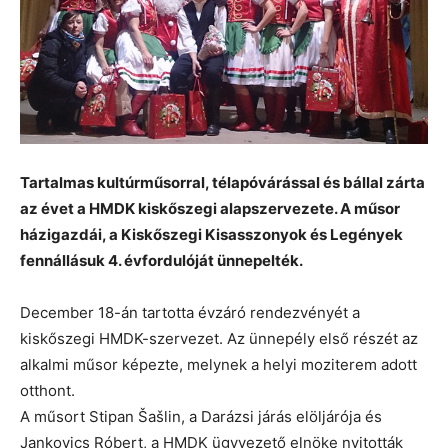
Tartalmas kultúrműsorral, télapóvárással és bállal zárta
az évet a HMDK kiskőszegi alapszervezete. A műsor
házigazdái, a Kiskőszegi Kisasszonyok és Legények
fennállásuk 4. évfordulóját ünnepelték.
December 18-án tartotta évzáró rendezvényét a
kiskőszegi HMDK-szervezet. Az ünnepély első részét az
alkalmi műsor képezte, melynek a helyi moziterem adott
otthont.
A műsort Stipan Šašlin, a Darázsi járás elöljárója és
Jankovics Róbert, a HMDK ügyvezető elnöke nyitották