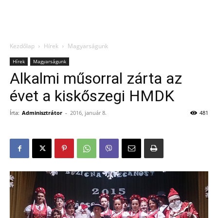
Kezdőlap
Hírek
Magyarságunk
Hírek
Magyarságunk
Alkalmi műsorral zárta az
évet a kiskőszegi HMDK
Írta:
Adminisztrátor
-
2016, január 8.
481