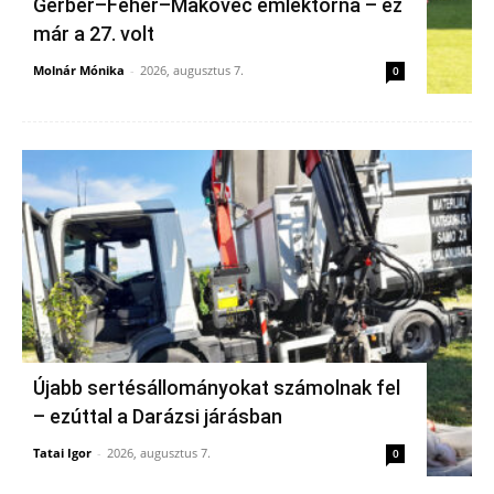
Gerber–Fehér–Makovec emléktorna – ez
már a 27. volt
Molnár Mónika
-
2026, augusztus 7.
0
Újabb sertésállományokat számolnak fel
– ezúttal a Darázsi járásban
Tatai Igor
-
2026, augusztus 7.
0