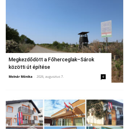
Megkezdődött a Főherceglak–Sárok
közötti út építése
Molnár Mónika
-
2026, augusztus 7.
0