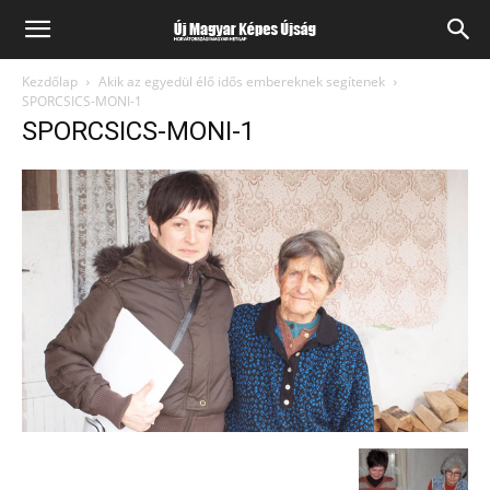
Kezdőlap
Akik az egyedül élő idős embereknek segítenek
SPORCSICS-MONI-1
SPORCSICS-MONI-1