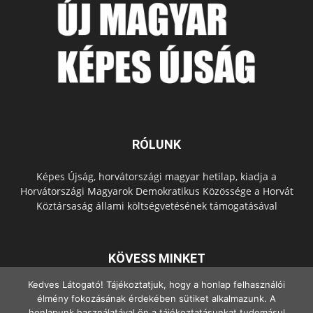
RÓLUNK
Képes Újság, horvátországi magyar hetilap, kiadja a
Horvátországi Magyarok Demokratikus Közössége a Horvát
Köztársaság állami költségvetésének támogatásával
KÖVESS MINKET
Kedves Látogató! Tájékoztatjuk, hogy a honlap felhasználói
élmény fokozásának érdekében sütiket alkalmazunk. A
honlapunk használatával ön a tájékoztatásunkat tudomásul