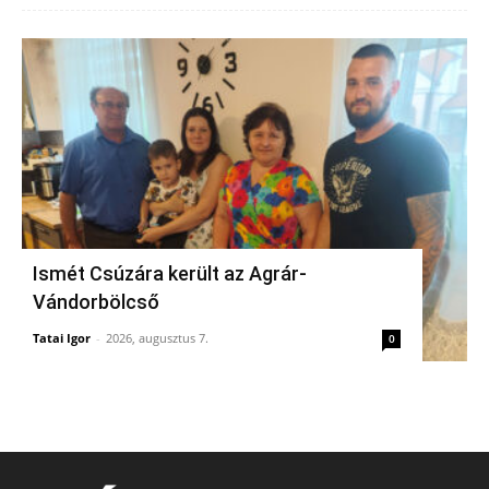
Ismét Csúzára került az Agrár-
Vándorbölcső
Tatai Igor
-
2026, augusztus 7.
0