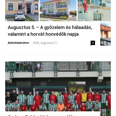
Augusztus 5. – A győzelem és hálaadás,
valamint a horvát honvédők napja
Adminisztrátor
-
2026, augusztus 7.
0