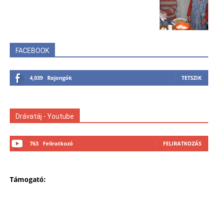
FACEBOOK
4,039
Rajongók
TETSZIK
Drávatáj - Youtube
763
Feliratkozó
FELIRATKOZÁS
Támogató: