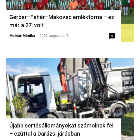
Gerber–Fehér–Makovec emléktorna – ez
már a 27. volt
Molnár Mónika
-
2026, augusztus 7.
0
Újabb sertésállományokat számolnak fel
– ezúttal a Darázsi járásban