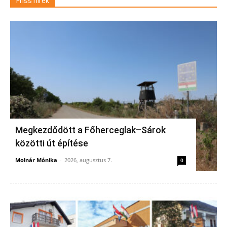
Friss hírek
Megkezdődött a Főherceglak–Sárok
közötti út építése
Molnár Mónika
-
2026, augusztus 7.
0