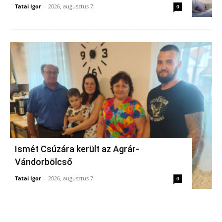
Tatai Igor
-
2026, augusztus 7.
0
Ismét Csúzára került az Agrár-
Vándorbölcső
Tatai Igor
-
2026, augusztus 7.
0