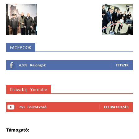
FACEBOOK
4,039
Rajongók
TETSZIK
Drávatáj - Youtube
763
Feliratkozó
FELIRATKOZÁS
Támogató: