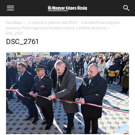
Kezdőlap
„A vártnál is jobb év volt 2024” – Évértékelő beszélgetés
Jankovics Róbert parlamenti képviselővel, a HMDK elnökével
DSC_2761
DSC_2761