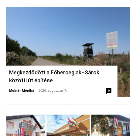
Megkezdődött a Főherceglak–Sárok
közötti út építése
Molnár Mónika
-
2026, augusztus 7.
0