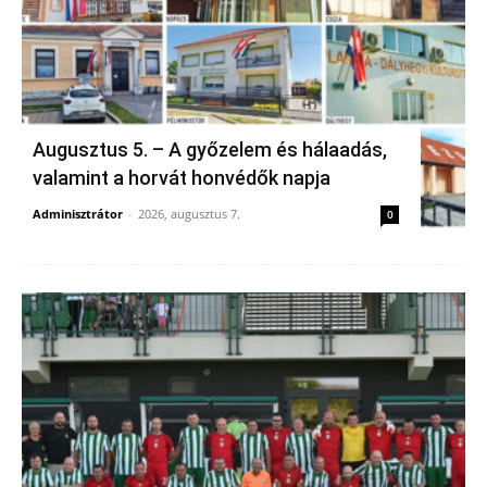
Augusztus 5. – A győzelem és hálaadás,
valamint a horvát honvédők napja
Adminisztrátor
-
2026, augusztus 7.
0