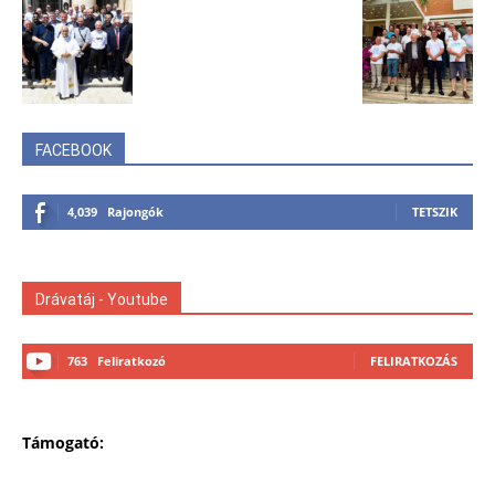
FACEBOOK
4,039
Rajongók
TETSZIK
Drávatáj - Youtube
763
Feliratkozó
FELIRATKOZÁS
Támogató: