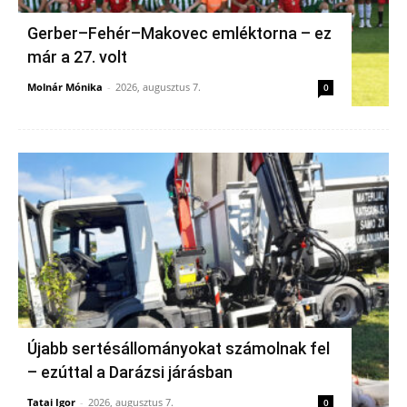
Gerber–Fehér–Makovec emléktorna – ez
már a 27. volt
Molnár Mónika
-
2026, augusztus 7.
0
Újabb sertésállományokat számolnak fel
– ezúttal a Darázsi járásban
Tatai Igor
-
2026, augusztus 7.
0