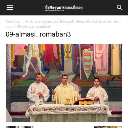
Kezdőlap
A római magyar papi lelkigyakorlaton Almási Róbert is részt
vett
09-almasi_romaban3
09-almasi_romaban3