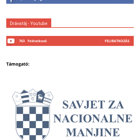
Drávatáj - Youtube
763
Feliratkozó
FELIRATKOZÁS
Támogató: