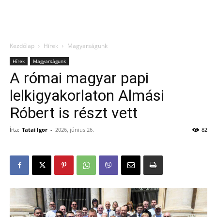
Kezdőlap
Hírek
Magyarságunk
Hírek
Magyarságunk
A római magyar papi
lelkigyakorlaton Almási
Róbert is részt vett
Írta:
Tatai Igor
-
2026, június 26.
82