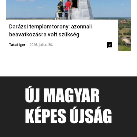
Darázsi templomtorony: azonnali
beavatkozásra volt szükség
Tatai Igor
-
2026, július 30.
0