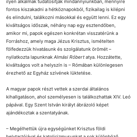
ilyen alkalmak tudatosítják mindannyiunkban, mennyire
fontos kiszakadni a hétköznapokból, fizikailag is kilépni
és elindulni, találkozni másokkal és együtt lenni. Ez egy
kiváltságos időszak, néhány nap egy esztendőben,
amikor mi, papok egészen konkrétan visszatérünk a
Forráshoz, amely maga Jézus Krisztus, ismételten
fölfedezzük hivatásunk és szolgálatunk örömét –
nyilatkozta lapunknak
Almási Róbert
atya. Hozzátette,
kiváltságos volt a helyszín is – Rómában különlegesen
érezhető az Egyház szívének lüktetése.
A magyar papok részt vettek a szerdai általános
kihallgatáson, ahol személyesen is találkozhattak XIV. Leó
pápával. Egy Szent István királyt ábrázoló képet
ajándékoztak a szentatyának.
– Megélhettük újra egységünket Krisztus földi
helytartójával és katolicizmusunkat a sok különböző