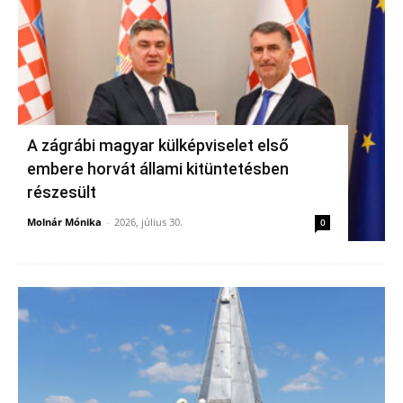
A zágrábi magyar külképviselet első
embere horvát állami kitüntetésben
részesült
Molnár Mónika
-
2026, július 30.
0