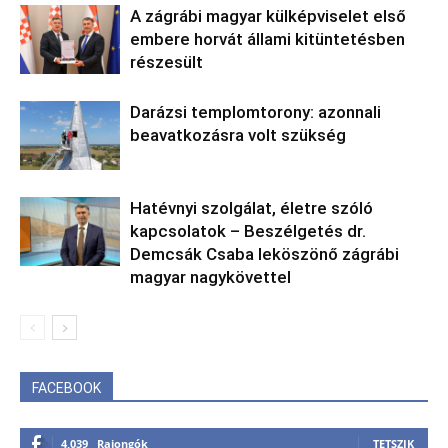
A zágrábi magyar külképviselet első
embere horvát állami kitüntetésben
részesült
Darázsi templomtorony: azonnali
beavatkozásra volt szükség
Hatévnyi szolgálat, életre szóló
kapcsolatok – Beszélgetés dr.
Demcsák Csaba leköszönő zágrábi
magyar nagykövettel
FACEBOOK
4,039
Rajongók
TETSZIK