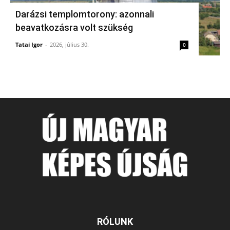
Darázsi templomtorony: azonnali
beavatkozásra volt szükség
Tatai Igor
-
2026, július 30.
0
RÓLUNK