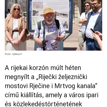
Fotó: rijeka.hr
A rijekai korzón múlt héten
megnyílt a „Riječki željeznički
mostovi Rječine i Mrtvog kanala”
című kiállítás, amely a város ipari
és közlekedéstörténetének