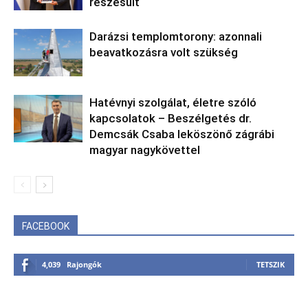
részesült
Darázsi templomtorony: azonnali
beavatkozásra volt szükség
Hatévnyi szolgálat, életre szóló
kapcsolatok – Beszélgetés dr.
Demcsák Csaba leköszönő zágrábi
magyar nagykövettel
FACEBOOK
4,039
Rajongók
TETSZIK