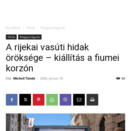
Kezdőlap
Hírek
Magyarságunk
Hírek
Magyarságunk
A rijekai vasúti hidak
öröksége – kiállítás a fiumei
korzón
Írta:
Micheli Tünde
-
2026, június 18.
66