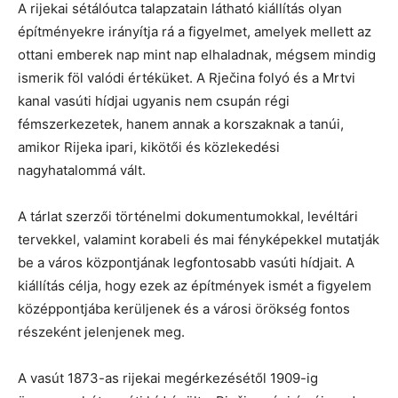
A rijekai sétálóutca talapzatain látható kiállítás olyan
építményekre irányítja rá a figyelmet, amelyek mellett az
ottani emberek nap mint nap elhaladnak, mégsem mindig
ismerik föl valódi értéküket. A Rječina folyó és a Mrtvi
kanal vasúti hídjai ugyanis nem csupán régi
fémszerkezetek, hanem annak a korszaknak a tanúi,
amikor Rijeka ipari, kikötői és közlekedési
nagyhatalommá vált.
A tárlat szerzői történelmi dokumentumokkal, levéltári
tervekkel, valamint korabeli és mai fényképekkel mutatják
be a város központjának legfontosabb vasúti hídjait. A
kiállítás célja, hogy ezek az építmények ismét a figyelem
középpontjába kerüljenek és a városi örökség fontos
részeként jelenjenek meg.
A vasút 1873-as rijekai megérkezésétől 1909-ig