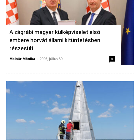
A zágrábi magyar külképviselet első
embere horvát állami kitüntetésben
részesült
Molnár Mónika
-
2026, július 30.
0