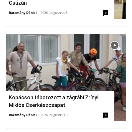
Csúzán
Racsmány Dániel
-
2026, augusztus 3.
0
Kopácson táborozott a zágrábi Zrínyi
Miklós Cserkészcsapat
Racsmány Dániel
-
2026, augusztus 3.
0