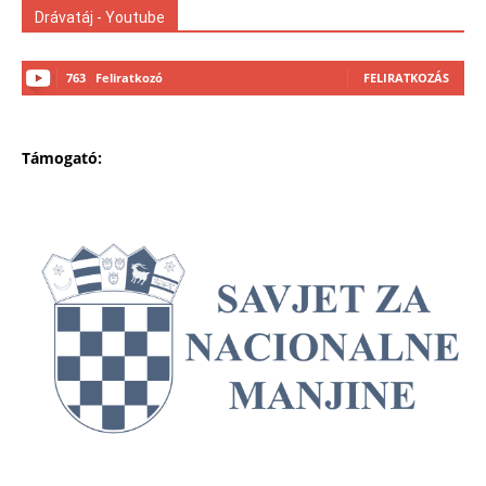
Drávatáj - Youtube
763
Feliratkozó
FELIRATKOZÁS
Támogató: