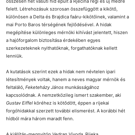
összesen hét vasúti híd épült a Rječina régi és új medre
felett. Létrehozásuk szorosan összefüggött a kikötő,
különösen a Delta és Brajdica faáru-kikötőinek, valamint a
mai Porto Baros térségének fejlődésével. A hidak
megépítése különleges mérnöki kihívást jelentett, hiszen
a hajóforgalom biztosítása érdekében egyes
szerkezeteknek nyithatóknak, forgathatóknak kellett
lenniük.
A kutatások szerint ezek a hidak nem névtelen ipari
létesítmények voltak, hanem a neves magyar mérnök és
feltaláló,
Feketeházy János
munkásságához
kapcsolódnak. A nemzetközileg ismert szakember, aki
Gustav Eiffel
köréhez is kötődött, éppen a rijekai
forgóhidakkal szerzett további elismerést. A korábbi hét
hídból mára három maradt fenn.
A kiállítás-megnyitón
Vedran Vivoda
, Rijeka