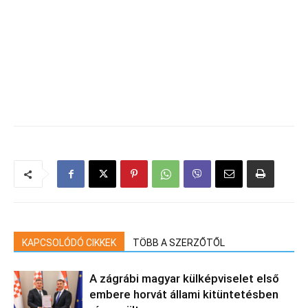
KAPCSOLÓDÓ CIKKEK
TÖBB A SZERZŐTŐL
A zágrábi magyar külképviselet első
embere horvát állami kitüntetésben