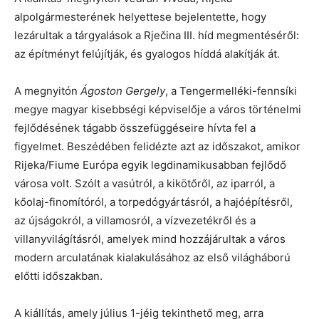
alpolgármesterének helyettese bejelentette, hogy
lezárultak a tárgyalások a Rječina III. híd megmentéséről:
az építményt felújítják, és gyalogos híddá alakítják át.
A megnyitón
Ágoston Gergely
, a Tengermelléki-fennsíki
megye magyar kisebbségi képviselője a város történelmi
fejlődésének tágabb összefüggéseire hívta fel a
figyelmet. Beszédében felidézte azt az időszakot, amikor
Rijeka/Fiume Európa egyik legdinamikusabban fejlődő
városa volt. Szólt a vasútról, a kikötőről, az iparról, a
kőolaj-finomítóról, a torpedógyártásról, a hajóépítésről,
az újságokról, a villamosról, a vízvezetékről és a
villanyvilágításról, amelyek mind hozzájárultak a város
modern arculatának kialakulásához az első világháború
előtti időszakban.
A kiállítás, amely július 1-jéig tekinthető meg, arra