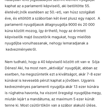
kaphat az a parlamenti képviselő, aki betöltötte 55.
életévét
(nők esetében az 50.-et), van húsz szolgálati
éve, és eltöltött a száborban két évet plusz egy napot. A
parlamenti nyugdíjasok átlagnyugdíja 9000 és 20 000
kúna között mozog, így érthető, hogy az érintett
képviselők majd összetörik magukat, hogy mielőbb
nyugdíjba vonulhassanak, nehogy lemaradjanak a
kedvezményekről.
Nem tudható, hogy a 40 képviselő között ott van-e Sója
Dénes! Aki, ha most nem „aktiválja” nyugdíját, abban az
esetben, ha megszüntetik ezt a kiváltságot, akár 7-8 ezer
kúnával is kevesebb pénzt kaphat a jövőben. Ugyanis
kedvezményes parlamenti nyugdíja akár 13 ezer kúnára
is rúghatna havonta, ha viszont öregségi nyugdíjba megy,
miután lejárt a mandátuma, az maximum 5 ezer kúnát
tenne ki. Most csütörtökön van a szábor alakuló ülése,