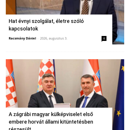
Hat évnyi szolgálat, életre szóló
kapcsolatok
Racsmány Dániel
-
2026, augusztus 3.
0
A zágrábi magyar külképviselet első
embere horvát állami kitüntetésben
részesült