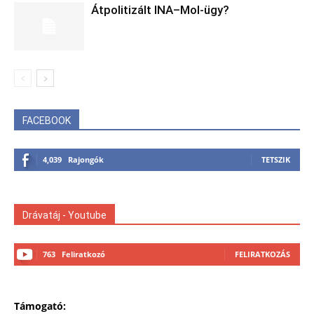
Átpolitizált INA–Mol-ügy?
FACEBOOK
4,039
Rajongók
TETSZIK
Drávatáj - Youtube
763
Feliratkozó
FELIRATKOZÁS
Támogató: