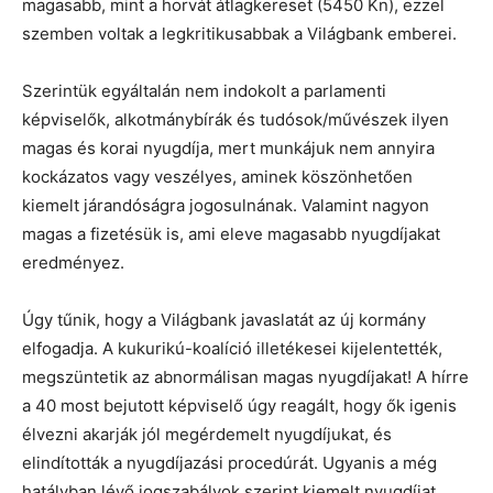
magasabb, mint a horvát átlagkereset (5450 Kn), ezzel
szemben voltak a legkritikusabbak a Világbank emberei.
Szerintük egyáltalán nem indokolt a parlamenti
képviselők, alkotmánybírák és tudósok/művészek ilyen
magas és korai nyugdíja, mert munkájuk nem annyira
kockázatos vagy veszélyes, aminek köszönhetően
kiemelt járandóságra jogosulnának. Valamint nagyon
magas a fizetésük is, ami eleve magasabb nyugdíjakat
eredményez.
Úgy tűnik, hogy a Világbank javaslatát az új kormány
elfogadja. A kukurikú-koalíció illetékesei kijelentették,
megszüntetik az abnormálisan magas nyugdíjakat! A hírre
a 40 most bejutott képviselő úgy reagált, hogy ők igenis
élvezni akarják jól megérdemelt nyugdíjukat, és
elindították a nyugdíjazási procedúrát. Ugyanis a még
hatályban lévő jogszabályok szerint kiemelt nyugdíjat