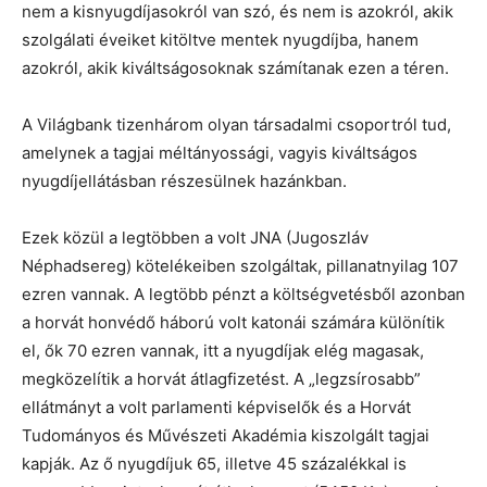
nem a kisnyugdíjasokról van szó, és nem is azokról, akik
szolgálati éveiket kitöltve mentek nyugdíjba, hanem
azokról, akik kiváltságosoknak számítanak ezen a téren.
A Világbank tizenhárom olyan társadalmi csoportról tud,
amelynek a tagjai méltányossági, vagyis kiváltságos
nyugdíjellátásban részesülnek hazánkban.
Ezek közül a legtöbben a volt JNA (Jugoszláv
Néphadsereg) kötelékeiben szolgáltak, pillanatnyilag 107
ezren vannak. A legtöbb pénzt a költségvetésből azonban
a horvát honvédő háború volt katonái számára különítik
el, ők 70 ezren vannak, itt a nyugdíjak elég magasak,
megközelítik a horvát átlagfizetést. A „legzsírosabb”
ellátmányt a volt parlamenti képviselők és a Horvát
Tudományos és Művészeti Akadémia kiszolgált tagjai
kapják. Az ő nyugdíjuk 65, illetve 45 százalékkal is