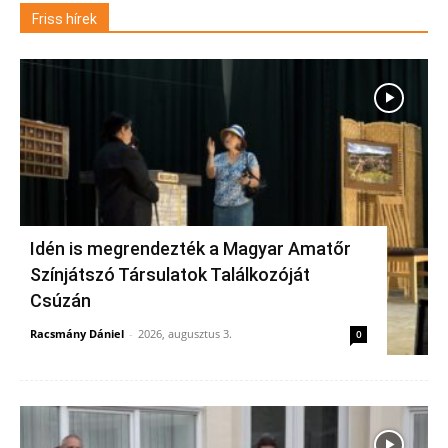
Friss hírek
Idén is megrendezték a Magyar Amatőr
Színjátszó Társulatok Találkozóját
Csúzán
Racsmány Dániel
-
2026, augusztus 3.
0