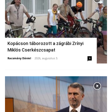
Kopácson táborozott a zágrábi Zrínyi
Miklós Cserkészcsapat
Racsmány Dániel
-
2026, augusztus 3.
0