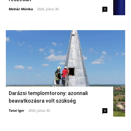
Molnár Mónika
-
2026, július 30.
0
Darázsi templomtorony: azonnali
beavatkozásra volt szükség
Tatai Igor
-
2026, július 30.
0