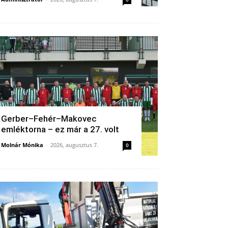
Gerber–Fehér–Makovec
emléktorna – ez már a 27. volt
Molnár Mónika
-
2026, augusztus 7.
0