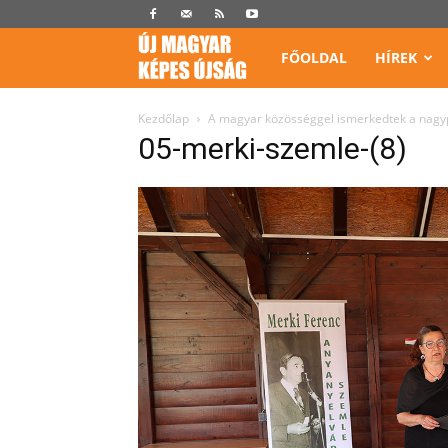
Képes
FŐOLDAL
HÍREK
Újság
Kezdőlap
A magyar közösséggel ismerkedtek a nagyp
05-merki-szemle-(8)