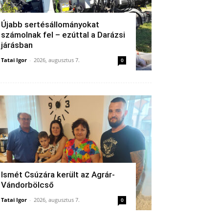
Újabb sertésállományokat
számolnak fel – ezúttal a Darázsi
járásban
Tatai Igor
-
2026, augusztus 7.
0
Ismét Csúzára került az Agrár-
Vándorbölcső
Tatai Igor
-
2026, augusztus 7.
0