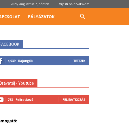
2026, augusztus 7, péntek
Vijesti na hrvatskom
APCSOLAT
PÁLYÁZATOK
FACEBOOK
4,039
Rajongók
TETSZIK
Drávatáj - Youtube
763
Feliratkozó
FELIRATKOZÁS
ámogató: