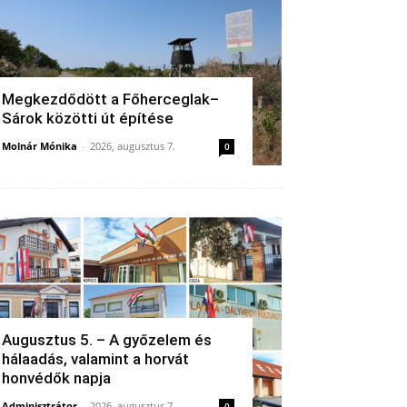
Megkezdődött a Főherceglak–
Sárok közötti út építése
Molnár Mónika
-
2026, augusztus 7.
0
Augusztus 5. – A győzelem és
hálaadás, valamint a horvát
honvédők napja
Adminisztrátor
-
2026, augusztus 7.
0