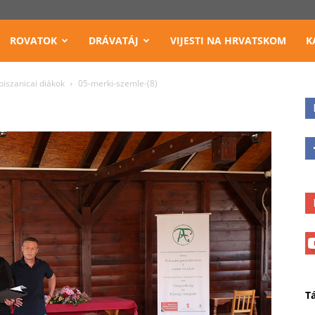
ROVATOK
DRÁVATÁJ
VIJESTI NA HRVATSKOM
K
iszanicai diákok
05-merki-szemle-(8)
T