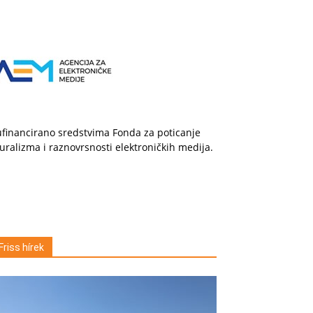
financirano sredstvima Fonda za poticanje
uralizma i raznovrsnosti elektroničkih medija.
Friss hírek