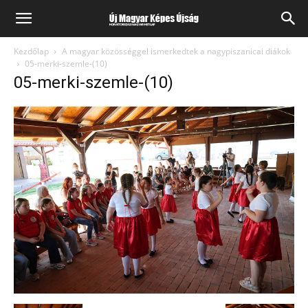
Kezdőlap
A magyar közösséggel ismerkedtek a nagypiszanicai diákok
05-merki-szemle-(10)
05-merki-szemle-(10)