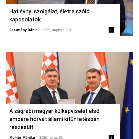
Hat évnyi szolgálat, életre szóló
kapcsolatok
Racsmány Dániel
-
2026, augusztus 3.
0
A zágrábi magyar külképviselet első
embere horvát állami kitüntetésben
részesült
Molnár Mónika
-
2026, július 30.
0