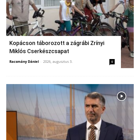
Kopácson táborozott a zágrábi Zrínyi
Miklós Cserkészcsapat
Racsmány Dániel
-
2026, augusztus 3.
0