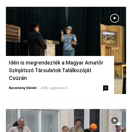
Idén is megrendezték a Magyar Amatőr
Színjátszó Társulatok Találkozóját
Csúzán
Racsmány Dániel
-
2026, augusztus 3.
0