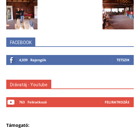
FACEBOOK
4,039
Rajongók
TETSZIK
Drávatáj - Youtube
763
Feliratkozó
FELIRATKOZÁS
Támogató: