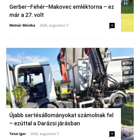
Gerber–Fehér–Makovec emléktorna – ez
már a 27. volt
Molnár Mónika
-
2026, augusztus 7.
0
Újabb sertésállományokat számolnak fel
– ezúttal a Darázsi járásban
Tatai Igor
-
2026, augusztus 7.
0