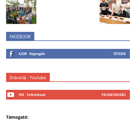
FACEBOOK
4,039
Rajongók
TETSZIK
Drávatáj - Youtube
763
Feliratkozó
FELIRATKOZÁS
Támogató: