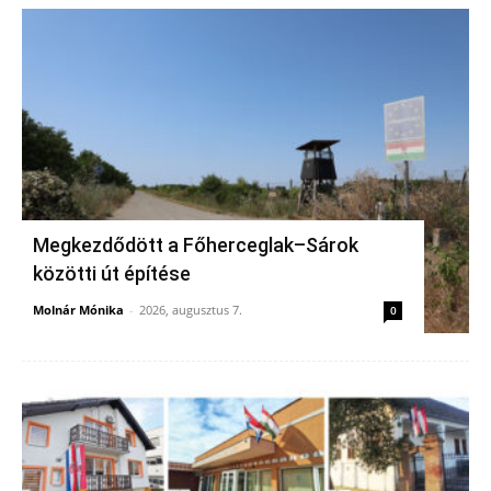
Megkezdődött a Főherceglak–Sárok
közötti út építése
Molnár Mónika
-
2026, augusztus 7.
0