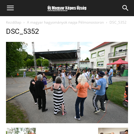
Kezdőlap
A magyar hagyományok napja Pélmonostoron
DSC_5352
DSC_5352