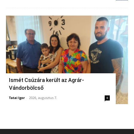
Ismét Csúzára került az Agrár-
Vándorbölcső
Tatai Igor
-
2026, augusztus 7.
0