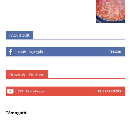
FACEBOOK
4,039
Rajongók
TETSZIK
Drávatáj - Youtube
763
Feliratkozó
FELIRATKOZÁS
Támogató: