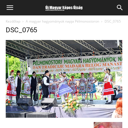
Kezdőlap
A magyar hagyományok napja Pélmonostoron
DSC_0765
DSC_0765