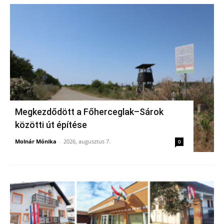
Megkezdődött a Főherceglak–Sárok
közötti út építése
Molnár Mónika
-
2026, augusztus 7.
0