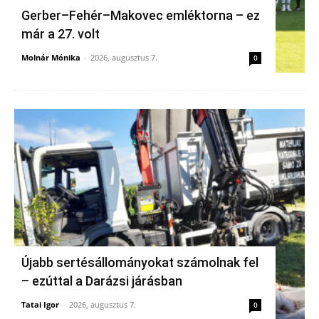
Gerber–Fehér–Makovec emléktorna – ez
már a 27. volt
Molnár Mónika
-
2026, augusztus 7.
0
Újabb sertésállományokat számolnak fel
– ezúttal a Darázsi járásban
Tatai Igor
-
2026, augusztus 7.
0