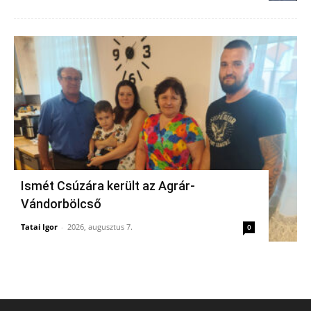
Ismét Csúzára került az Agrár-
Vándorbölcső
Tatai Igor
-
2026, augusztus 7.
0