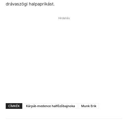
drávaszögi halpaprikást.
Hirdetés
CÍMKÉK
Kárpát-medence halfőzőbajnoka
Munk Erik