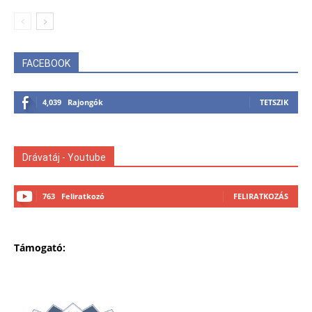
FACEBOOK
4,039
Rajongók
TETSZIK
Drávatáj - Youtube
763
Feliratkozó
FELIRATKOZÁS
Támogató: