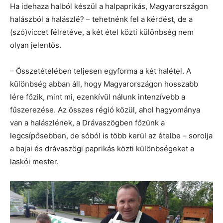
Ha idehaza halból készül a halpaprikás, Magyarországon
halászból a halászlé? – tehetnénk fel a kérdést, de a
(szó)viccet félretéve, a két étel közti különbség nem
olyan jelentős.
– Összetételében teljesen egyforma a két halétel. A
különbség abban áll, hogy Magyarországon hosszabb
lére főzik, mint mi, ezenkívül nálunk intenzívebb a
fűszerezése. Az összes régió közül, ahol hagyománya
van a halászlének, a Drávaszögben főzünk a
legcsípősebben, de sóból is több kerül az ételbe – sorolja
a bajai és drávaszögi paprikás közti különbségeket a
laskói mester.