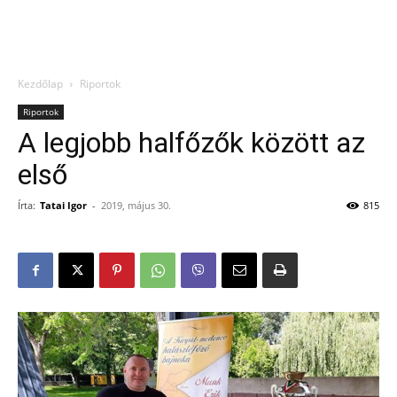
Kezdőlap
Riportok
Riportok
A legjobb halfőzők között az
első
Írta:
Tatai Igor
-
2019, május 30.
815