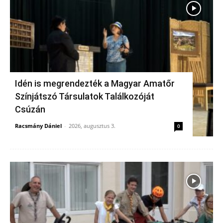
Idén is megrendezték a Magyar Amatőr
Színjátszó Társulatok Találkozóját
Csúzán
Racsmány Dániel
-
2026, augusztus 3.
0