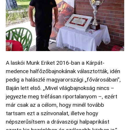
A laskói Munk Eriket 2016-ban a Kárpát-
medence halfőzőbajnokának választották, idén
pedig a halászlé magyarországi „fővárosában”,
Baján lett első. „Mivel világbajnokság nincs –
jegyezte meg tréfásan riportalanyom –, ezért
már csak az a célom, hogy minél tovább
tartsam ezt a színvonalat, illetve hogy
népszerűsítsem a drávaszögi halpaprikást