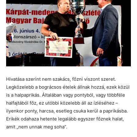
Hivatása szerint nem szakács, főzni viszont szeret.
Legközelebb a bográcsos ételek állnak hozzá, ezek közül
is a halpaprikás. Általában vagy pontyból, vagy többféle
halfajtából főz, ez utóbbi közelebb áll az ízléséhez –
ilyenkor ponty, harcsa, esetleg csuka kerül a paprikásba.
Erikék odahaza hetente legalább egyszer főznek halat,
amit „nem unnak meg soha”.