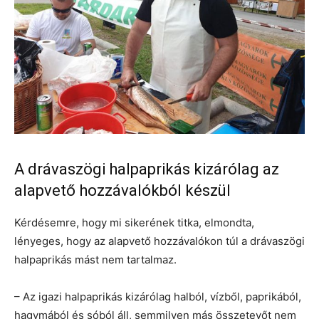
A drávaszögi halpaprikás kizárólag az
alapvető hozzávalókból készül
Kérdésemre, hogy mi sikerének titka, elmondta,
lényeges, hogy az alapvető hozzávalókon túl a drávaszögi
halpaprikás mást nem tartalmaz.
– Az igazi halpaprikás kizárólag halból, vízből, paprikából,
hagymából és sóból áll, semmilyen más összetevőt nem