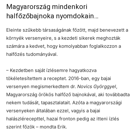
Magyarország mindenkori
halfőzőbajnoka nyomdokain…
Eleinte szűkebb társaságának főzött, majd benevezett a
környék versenyeire, s a kezdeti sikerek meghozták
számára a kedvet, hogy komolyabban foglalkozzon a
halfőzés tudományával.
– Kezdetben saját ízlésemre hagyatkozva
tökéletesítettem a receptet. 2016-ban, egy bajai
versenyen megismerkedtem dr.
Novics Györggyel
,
Magyarország örökös halfőző bajnokával, aki továbbadta
nekem tudását, tapasztalatait. Azóta a magyarországi
versenyeken általában ezzel, vagyis a bajai
halászlérecepttel, hazai fronton pedig az itteni ízlés
szerint főzök – mondta Erik.