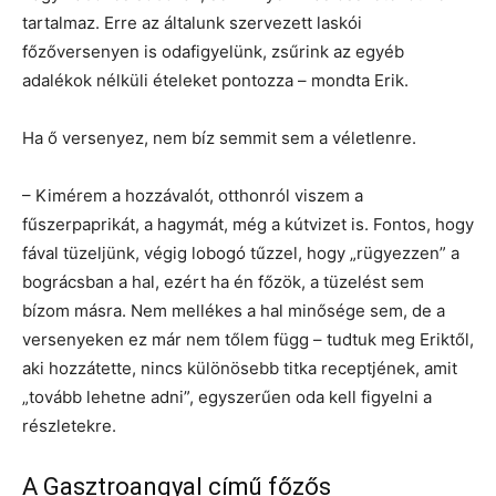
tartalmaz. Erre az általunk szervezett laskói
főzőversenyen is odafigyelünk, zsűrink az egyéb
adalékok nélküli ételeket pontozza – mondta Erik.
Ha ő versenyez, nem bíz semmit sem a véletlenre.
– Kimérem a hozzávalót, otthonról viszem a
fűszerpaprikát, a hagymát, még a kútvizet is. Fontos, hogy
fával tüzeljünk, végig lobogó tűzzel, hogy „rügyezzen” a
bográcsban a hal, ezért ha én főzök, a tüzelést sem
bízom másra. Nem mellékes a hal minősége sem, de a
versenyeken ez már nem tőlem függ – tudtuk meg Eriktől,
aki hozzátette, nincs különösebb titka receptjének, amit
„tovább lehetne adni”, egyszerűen oda kell figyelni a
részletekre.
A Gasztroangyal című főzős