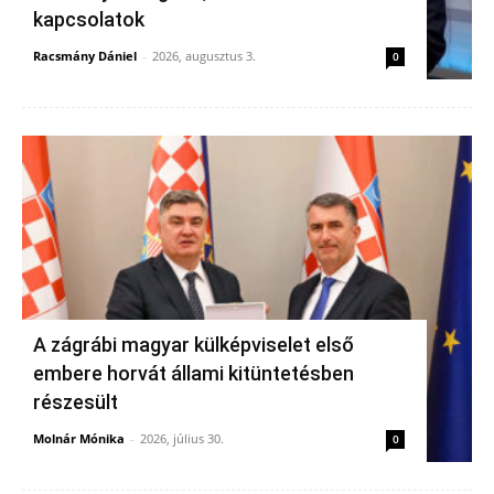
kapcsolatok
Racsmány Dániel
-
2026, augusztus 3.
0
A zágrábi magyar külképviselet első
embere horvát állami kitüntetésben
részesült
Molnár Mónika
-
2026, július 30.
0