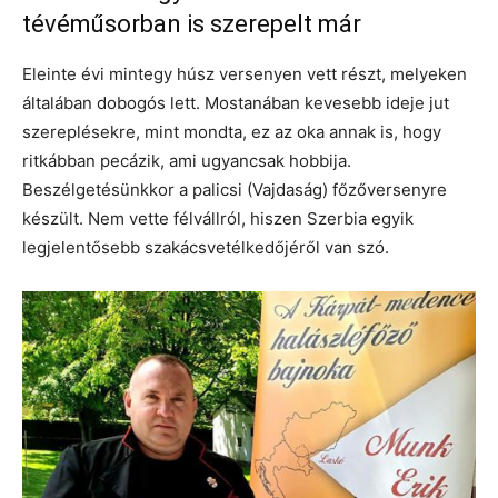
tévéműsorban is szerepelt már
Eleinte évi mintegy húsz versenyen vett részt, melyeken
általában dobogós lett. Mostanában kevesebb ideje jut
szereplésekre, mint mondta, ez az oka annak is, hogy
ritkábban pecázik, ami ugyancsak hobbija.
Beszélgetésünkkor a palicsi (Vajdaság) főzőversenyre
készült. Nem vette félvállról, hiszen Szerbia egyik
legjelentősebb szakácsvetélkedőjéről van szó.