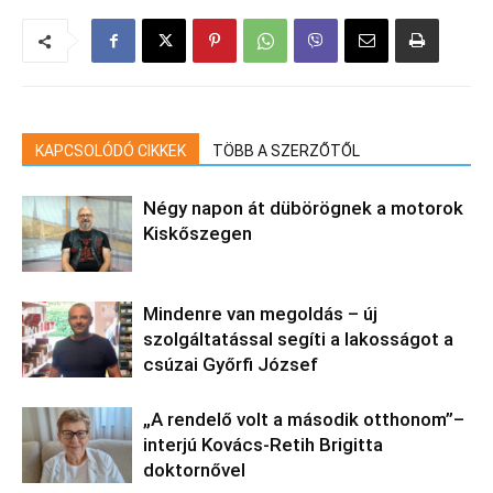
KAPCSOLÓDÓ CIKKEK
TÖBB A SZERZŐTŐL
Négy napon át dübörögnek a motorok
Kiskőszegen
Mindenre van megoldás – új
szolgáltatással segíti a lakosságot a
csúzai Győrfi József
„A rendelő volt a második otthonom”–
interjú Kovács-Retih Brigitta
doktornővel