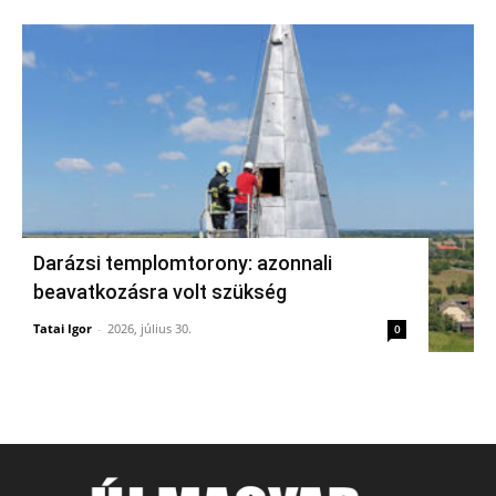
Darázsi templomtorony: azonnali
beavatkozásra volt szükség
Tatai Igor
-
2026, július 30.
0