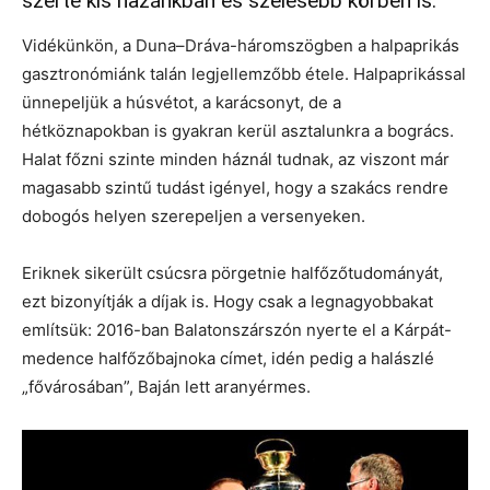
szerte kis hazánkban és szélesebb körben is.”
Vidékünkön, a Duna–Dráva-háromszögben a halpaprikás
gasztronómiánk talán legjellemzőbb étele. Halpaprikással
ünnepeljük a húsvétot, a karácsonyt, de a
hétköznapokban is gyakran kerül asztalunkra a bogrács.
Halat főzni szinte minden háznál tudnak, az viszont már
magasabb szintű tudást igényel, hogy a szakács rendre
dobogós helyen szerepeljen a versenyeken.
Eriknek sikerült csúcsra pörgetnie halfőzőtudományát,
ezt bizonyítják a díjak is. Hogy csak a legnagyobbakat
említsük: 2016-ban Balatonszárszón nyerte el a Kárpát-
medence halfőzőbajnoka címet, idén pedig a halászlé
„fővárosában”, Baján lett aranyérmes.