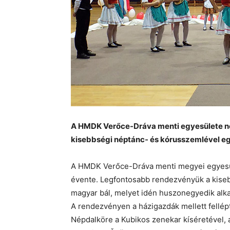
A HMDK Verőce-Dráva menti egyesülete n
kisebbségi néptánc- és kórusszemlével e
A HMDK Verőce-Dráva menti megyei egyesül
évente. Legfontosabb rendezvényük a kise
magyar bál, melyet idén huszonegyedik al
A rendezvényen a házigazdák mellett fellép
Népdalköre a Kubikos zenekar kíséretével,