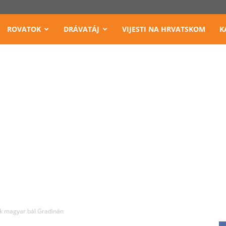
ROVATOK
DRÁVATÁJ
VIJESTI NA HRVATSKOM
K
k magyar bál Gradinán