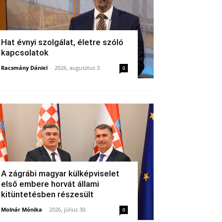
Hat évnyi szolgálat, életre szóló
kapcsolatok
Racsmány Dániel
-
2026, augusztus 3.
0
A zágrábi magyar külképviselet
első embere horvát állami
kitüntetésben részesült
Molnár Mónika
-
2026, július 30.
0