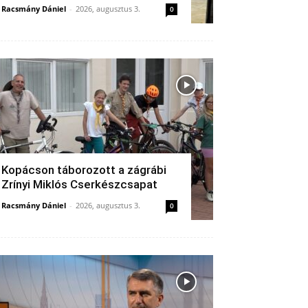
Racsmány Dániel
-
2026, augusztus 3.
0
Kopácson táborozott a zágrábi
Zrínyi Miklós Cserkészcsapat
Racsmány Dániel
-
2026, augusztus 3.
0