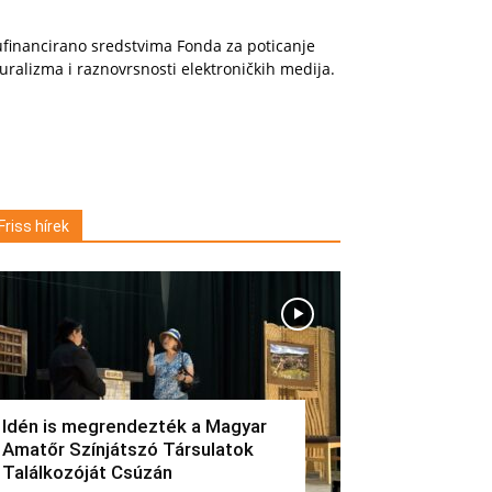
financirano sredstvima Fonda za poticanje
uralizma i raznovrsnosti elektroničkih medija.
Friss hírek
Idén is megrendezték a Magyar
Amatőr Színjátszó Társulatok
Találkozóját Csúzán