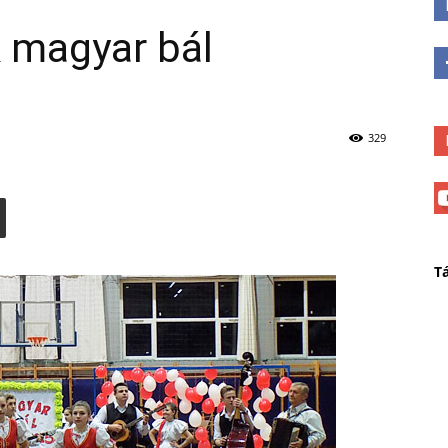
 magyar bál
329
T