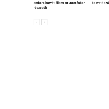
embere horvát állami kitüntetésben
beavatkozá
részesült