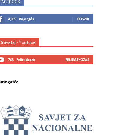
FACEBOOK
4,039
Rajongók
TETSZIK
Drávatáj - Youtube
763
Feliratkozó
FELIRATKOZÁS
ámogató: