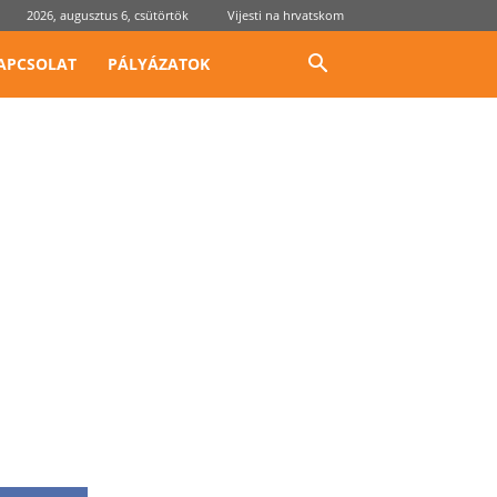
2026, augusztus 6, csütörtök
Vijesti na hrvatskom
APCSOLAT
PÁLYÁZATOK