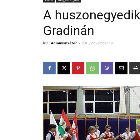
A huszonegyedik
Gradinán
Írta:
Adminisztrátor
-
2015, november 19.