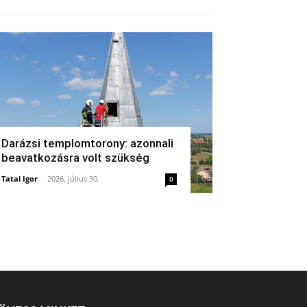
Darázsi templomtorony: azonnali
beavatkozásra volt szükség
Tatai Igor
-
2026, július 30.
0