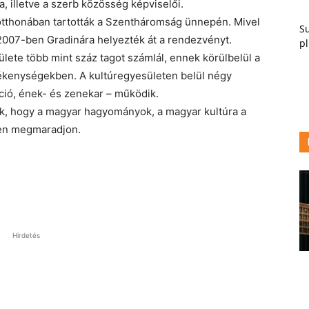
 illetve a szerb közösség képviselői.
úrotthonában tartották a Szentháromság ünnepén. Mivel
Su
 2007-ben Gradinára helyezték át a rendezvényt.
pl
te több mint száz tagot számlál, ennek körülbelül a
vékenységekben. A kultúregyesületen belül négy
ció, ének- és zenekar – működik.
tek, hogy a magyar hagyományok, a magyar kultúra a
ben megmaradjon.
Hirdetés