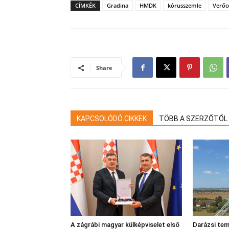
CÍMKÉK
Gradina
HMDK
kórusszemle
Verőc
Share
KAPCSOLÓDÓ CIKKEK
TÖBB A SZERZŐTŐL
A zágrábi magyar külképviselet első
Darázsi tem