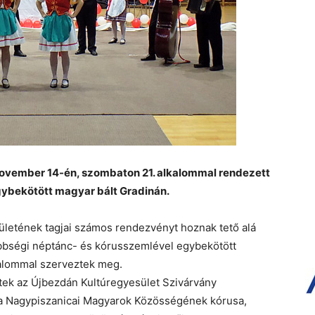
ovember 14-én, szombaton 21. alkalommal rendezett
gybekötött magyar bált Gradinán.
etének tagjai számos rendezvényt hoznak tető alá
bbségi néptánc- és kórusszemlével egybekötött
kalommal szerveztek meg.
tek az Újbezdán Kultúregyesület Szivárvány
 a Nagypiszanicai Magyarok Közösségének kórusa,