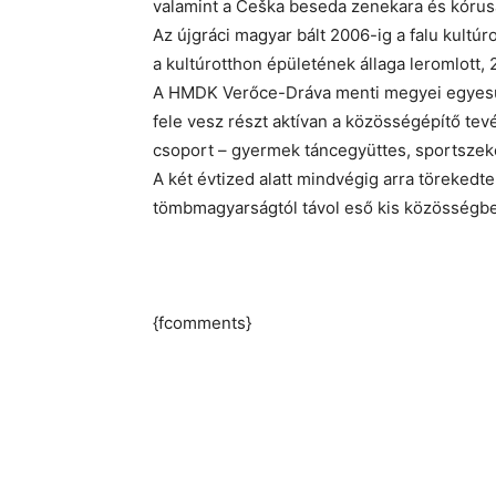
valamint a Češka beseda zenekara és kórusa,
Az újgráci magyar bált 2006-ig a falu kult
a kultúrotthon épületének állaga leromlott,
A HMDK Verőce-Dráva menti megyei egyesüle
fele vesz részt aktívan a közösségépítő te
csoport – gyermek táncegyüttes, sportszek
A két évtized alatt mindvégig arra töreked
tömbmagyarságtól távol eső kis közösség
{fcomments}