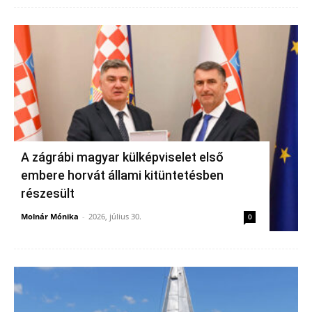
A zágrábi magyar külképviselet első
embere horvát állami kitüntetésben
részesült
Molnár Mónika
-
2026, július 30.
0