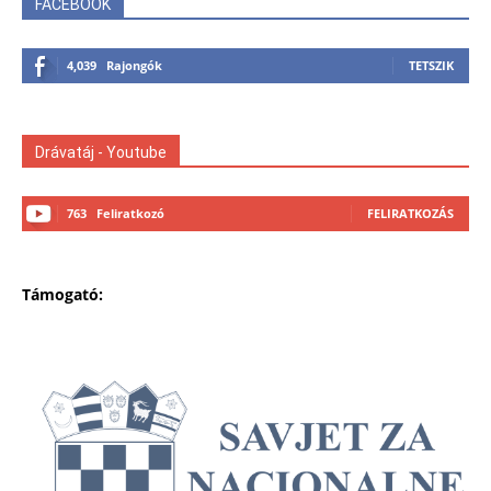
FACEBOOK
4,039
Rajongók
TETSZIK
Drávatáj - Youtube
763
Feliratkozó
FELIRATKOZÁS
Támogató: