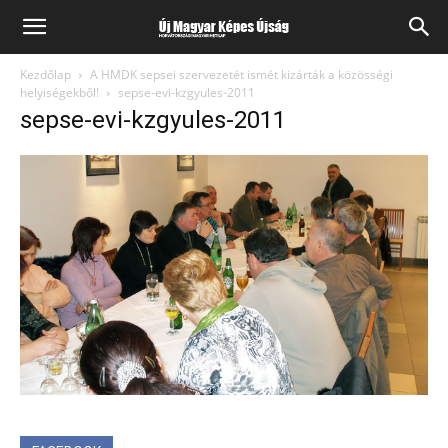
Kezdőlap
A HMDK sepsei szervezetét ismét kizárták a közösségi
helyiségekből!
sepse-evi-kzgyules-2011
sepse-evi-kzgyules-2011