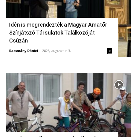
Idén is megrendezték a Magyar Amatőr
Színjátszó Társulatok Találkozóját
Csúzán
Racsmány Dániel
-
2026, augusztus 3.
0