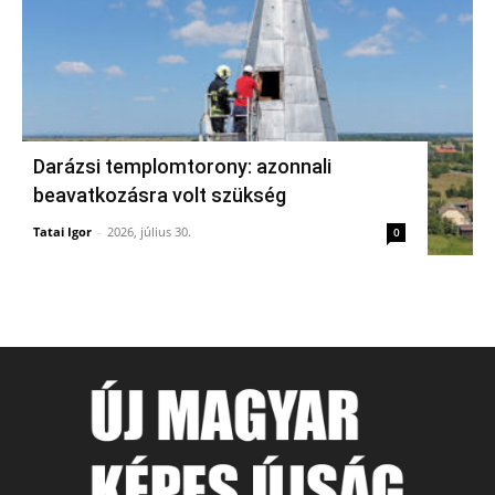
Darázsi templomtorony: azonnali
beavatkozásra volt szükség
Tatai Igor
-
2026, július 30.
0