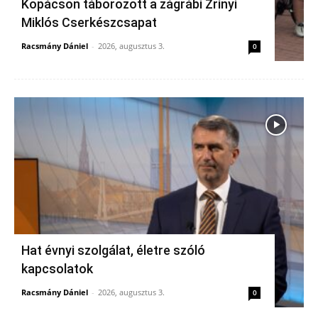
Kopácson táborozott a zágrábi Zrínyi
Miklós Cserkészcsapat
Racsmány Dániel
-
2026, augusztus 3.
0
Hat évnyi szolgálat, életre szóló
kapcsolatok
Racsmány Dániel
-
2026, augusztus 3.
0