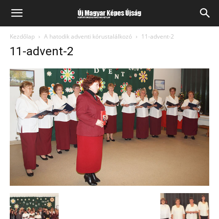
Kezdőlap
A hatodik adventi kórustalálkozó
11-advent-2
11-advent-2