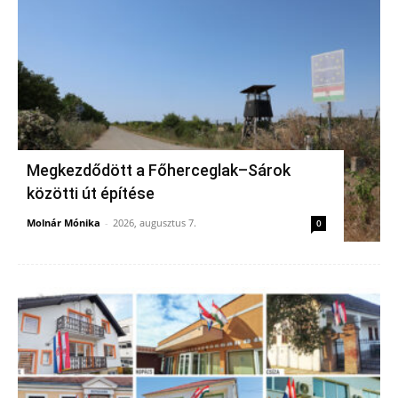
Megkezdődött a Főherceglak–Sárok
közötti út építése
Molnár Mónika
-
2026, augusztus 7.
0