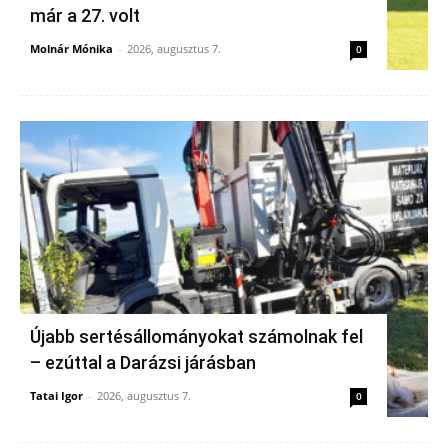
már a 27. volt
Molnár Mónika
-
2026, augusztus 7.
0
Újabb sertésállományokat számolnak fel
– ezúttal a Darázsi járásban
Tatai Igor
-
2026, augusztus 7.
0