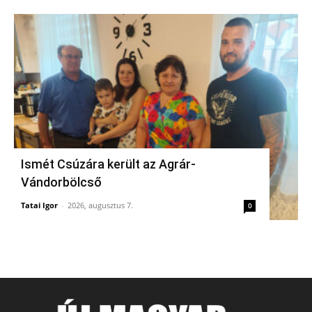
Ismét Csúzára került az Agrár-
Vándorbölcső
Tatai Igor
-
2026, augusztus 7.
0