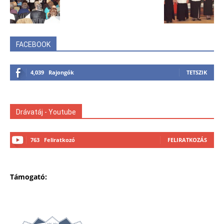
FACEBOOK
4,039
Rajongók
TETSZIK
Drávatáj - Youtube
763
Feliratkozó
FELIRATKOZÁS
Támogató: