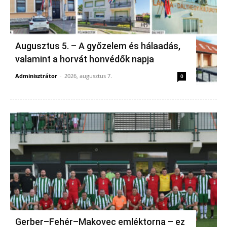
Augusztus 5. – A győzelem és hálaadás,
valamint a horvát honvédők napja
Adminisztrátor
-
2026, augusztus 7.
0
Gerber–Fehér–Makovec emléktorna – ez