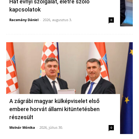
Hat évnyi szolgálat, életre szóló
kapcsolatok
Racsmány Dániel
-
2026, augusztus 3.
0
A zágrábi magyar külképviselet első
embere horvát állami kitüntetésben
részesült
Molnár Mónika
-
2026, július 30.
0