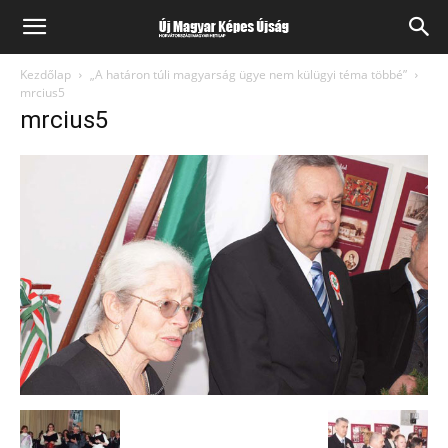
Kezdőlap
„A határon túli magyarság ügye nem külügyi téma többé”
mrcius5
mrcius5