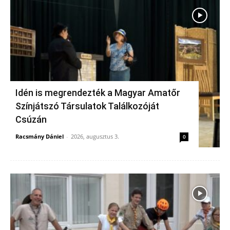
Idén is megrendezték a Magyar Amatőr
Színjátszó Társulatok Találkozóját
Csúzán
Racsmány Dániel
-
2026, augusztus 3.
0