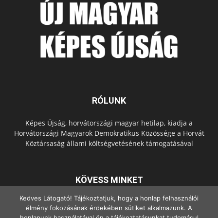
RÓLUNK
Képes Újság, horvátországi magyar hetilap, kiadja a
Horvátországi Magyarok Demokratikus Közössége a Horvát
Köztársaság állami költségvetésének támogatásával
KÖVESS MINKET
Kedves Látogató! Tájékoztatjuk, hogy a honlap felhasználói
élmény fokozásának érdekében sütiket alkalmazunk. A
honlapunk használatával ön a tájékoztatásunkat tudomásul