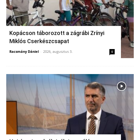
Kopácson táborozott a zágrábi Zrínyi
Miklós Cserkészcsapat
Racsmány Dániel
-
2026, augusztus 3.
0