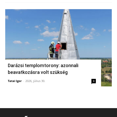
Darázsi templomtorony: azonnali
beavatkozásra volt szükség
Tatai Igor
-
2026, július 30.
0