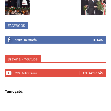
FACEBOOK
4,039
Rajongók
TETSZIK
Drávatáj - Youtube
763
Feliratkozó
FELIRATKOZÁS
Támogató: